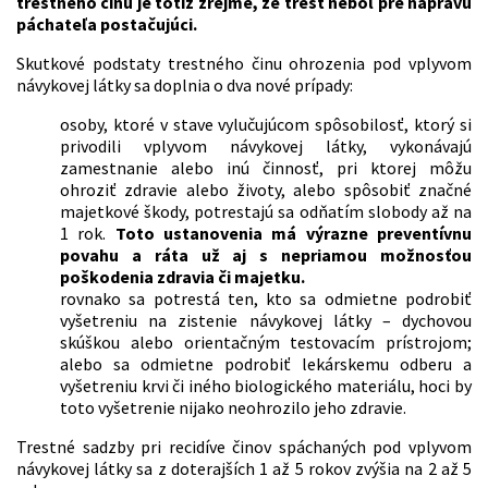
trestného činu je totiž zrejmé, že trest nebol pre nápravu
páchateľa postačujúci.
Skutkové podstaty trestného činu ohrozenia pod vplyvom
návykovej látky sa doplnia o dva nové prípady:
osoby, ktoré v stave vylučujúcom spôsobilosť, ktorý si
privodili vplyvom návykovej látky, vykonávajú
zamestnanie alebo inú činnosť, pri ktorej môžu
ohroziť zdravie alebo životy, alebo spôsobiť značné
majetkové škody, potrestajú sa odňatím slobody až na
1 rok.
Toto ustanovenia má výrazne preventívnu
povahu a ráta už aj s nepriamou možnosťou
poškodenia zdravia či majetku.
rovnako sa potrestá ten, kto sa odmietne podrobiť
vyšetreniu na zistenie návykovej látky – dychovou
skúškou alebo orientačným testovacím prístrojom;
alebo sa odmietne podrobiť lekárskemu odberu a
vyšetreniu krvi či iného biologického materiálu, hoci by
toto vyšetrenie nijako neohrozilo jeho zdravie.
Trestné sadzby pri recidíve činov spáchaných pod vplyvom
návykovej látky sa z doterajších 1 až 5 rokov zvýšia na 2 až 5