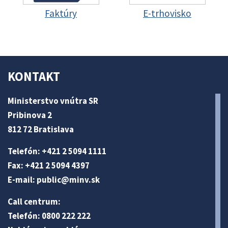
Faktúry
E-trhovisko
KONTAKT
Ministerstvo vnútra SR
Pribinova 2
812 72 Bratislava
Telefón: +421 2 5094 1111
Fax: +421 2 5094 4397
E-mail:
public@minv
.sk
Call centrum:
Telefón: 0800 222 222