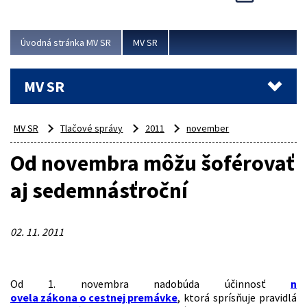
Viac
Úvodná stránka MV SR
MV SR
MV SR
MV SR
Tlačové správy
2011
november
Od novembra môžu šoférovať
aj sedemnásťroční
02. 11. 2011
Od 1. novembra nadobúda účinnosť
n
ovela zákona o cestnej premávke
, ktorá sprísňuje pravidlá