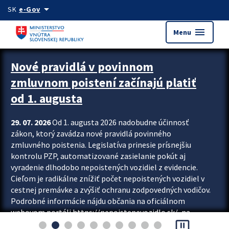
Preskocit na hlavný obsah
arrow_drop_down
SK
e-Gov
menu
Menu
Zastavit automatický posun upútavok
Nové pravidlá v povinnom
zmluvnom poistení začínajú platiť
od 1. augusta
29. 07. 2026
Od 1. augusta 2026 nadobudne účinnosť
zákon, ktorý zavádza nové pravidlá povinného
zmluvného poistenia. Legislatíva prinesie prísnejšiu
kontrolu PZP, automatizované zasielanie pokút aj
vyradenie dlhodobo nepoistených vozidiel z evidencie.
Cieľom je radikálne znížiť počet nepoistených vozidiel v
cestnej premávke a zvýšiť ochranu zodpovedných vodičov.
Podrobné informácie nájdu občania na oficiálnom
webovom portáli https://nepoistenevozidlo.sk/, na
pause_presentation
ktorom od augusta pribudne aj možnosť overiť si...