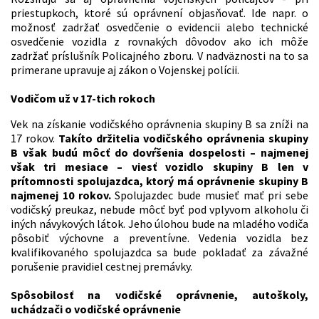
priestupkoch, ktoré sú oprávnení objasňovať. Ide napr. o
možnosť zadržať osvedčenie o evidencii alebo technické
osvedčenie vozidla z rovnakých dôvodov ako ich môže
zadržať príslušník Policajného zboru. V nadväznosti na to sa
primerane upravuje aj zákon o Vojenskej polícii.
Vodičom už v 17-tich rokoch
Vek na získanie vodičského oprávnenia skupiny B sa zníži na
17 rokov.
Takíto držitelia vodičského oprávnenia skupiny
B však budú môcť do dovŕšenia dospelosti – najmenej
však tri mesiace – viesť vozidlo skupiny B len v
prítomnosti spolujazdca, ktorý má oprávnenie skupiny B
najmenej 10 rokov.
Spolujazdec bude musieť mať pri sebe
vodičský preukaz, nebude môcť byť pod vplyvom alkoholu či
iných návykových látok. Jeho úlohou bude na mladého vodiča
pôsobiť výchovne a preventívne. Vedenia vozidla bez
kvalifikovaného spolujazdca sa bude pokladať za závažné
porušenie pravidiel cestnej premávky.
Spôsobilosť na vodičské oprávnenie, autoškoly,
uchádzači o vodičské oprávnenie