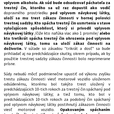
vplyvom alkoholu. Ak súd bude odsudzovať páchateľa za
trestný čin, ktorého sa už raz dopustil ako vodič
dopravného prostriedku
pod vplyvom návykovej látky,
uloží sa mu trest zákazu činnosti v hornej polovici
trestnej sadzby. Kto spácha trestný čin usmrtenia v stave
vylučujúcom spôsobilosť, ktorý si privodil vplyvom
návykovej látky
/čiže kto nafúka viac ako 1 promile/
alebo
kto tretíkrát spácha trestný čin ohrozenia pod vplyvom
návykovej látky, tomu sa uloží zákaz činnosti na
doživotie.
V súlade so zásadou "trikrát a dosť" sa bude
prihliadať aj na predchádzajúce skutky, okrem prípadu, ak by
použitie trestnej sadzby zákazu činnosti bolo neprimerane
prísne.
Súdy nebudú môcť podmienečne upustiť od výkonu zvyšku
trestu zákazu činnosti viesť motorové vozidlo uloženom
odsúdenému, ktorému bol takýto trest uložený v
predchádzajúcich 10-tich rokoch za trestný čin spáchaný pod
vplyvom návykovej látky; a tiež tomu, kto bol v
predchádzajúcich 10-tich rokoch za podobný čin spáchaný
pod vplyvom návykovej látky postihnutý zákazom činnosti
viesť motorové vozidlo.
Opakovaným spáchaním