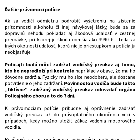
Ďalšie právomoci polície
Ak sa vodiči odmietnu podrobiť vyšetreniu na zistenie
prítomnosti alkoholu či inej návykovej látky, bude sa za
dopravnú nehodu pokladať aj škodová udalosť v cestnej
premávke, pri ktorej je škoda menšia ako 3990 € - teda za
iných okolností udalosť, ktorá nie je priestupkom a polícia ju
neobjasňuje.
Policajti budú môcť zadržať vodičský preukaz aj tomu,
kto ho nepredloží pri kontrole
napríklad v obave, že mu ho
dôvodne zadržia. Fyzicky mu ho síce neodoberú, ale dostane
potvrdenie o jeho zadržaní.
Povinnosťou vodiča bude takto
„fiktívne“ zadržaný vodičský preukaz odovzdať orgánu
Policajného zboru a to do 7 dní.
K právomociam polície pribudne aj oprávnenie zadržať
vodičský preukaz až do právoplatného ukončenia veci v
prípadoch, kedy možno uložiť zákaz vedenia motorového
vozidla.
Rozširujú sa aj oprávnenia vojenských policajtov - pri