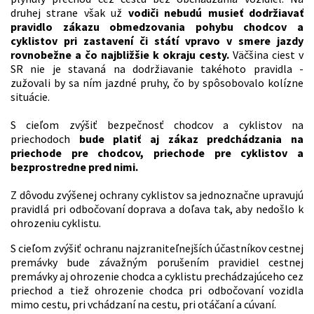
druhej strane však už
vodiči nebudú musieť dodržiavať
pravidlo zákazu obmedzovania pohybu chodcov a
cyklistov pri zastavení či státí vpravo v smere jazdy
rovnobežne a čo najbližšie k okraju cesty.
Väčšina ciest v
SR nie je stavaná na dodržiavanie takéhoto pravidla -
zužovali by sa ním jazdné pruhy, čo by spôsobovalo kolízne
situácie.
S cieľom zvýšiť bezpečnosť chodcov a cyklistov na
priechodoch
bude platiť aj zákaz predchádzania na
priechode pre chodcov, priechode pre cyklistov a
bezprostredne pred nimi.
Z dôvodu zvýšenej ochrany cyklistov sa jednoznačne upravujú
pravidlá pri odbočovaní doprava a doľava tak, aby nedošlo k
ohrozeniu cyklistu.
S cieľom zvýšiť ochranu najzraniteľnejších účastníkov cestnej
premávky bude závažným porušením pravidiel cestnej
premávky aj ohrozenie chodca a cyklistu prechádzajúceho cez
priechod a tiež ohrozenie chodca pri odbočovaní vozidla
mimo cestu, pri vchádzaní na cestu, pri otáčaní a cúvaní.