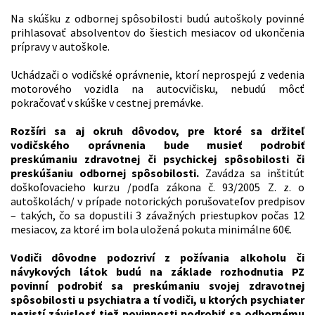
Na skúšku z odbornej spôsobilosti budú autoškoly povinné
prihlasovať absolventov do šiestich mesiacov od ukončenia
prípravy v autoškole.
Uchádzači o vodičské oprávnenie, ktorí neprospejú z vedenia
motorového vozidla na autocvičisku, nebudú môcť
pokračovať v skúške v cestnej premávke.
Rozšíri sa aj okruh dôvodov, pre ktoré sa držiteľ
vodičského oprávnenia bude musieť podrobiť
preskúmaniu zdravotnej či psychickej spôsobilosti či
preskúšaniu odbornej spôsobilosti.
Zavádza sa inštitút
doškoľovacieho kurzu /podľa zákona č. 93/2005 Z. z. o
autoškolách/ v prípade notorických porušovateľov predpisov
– takých,
čo sa dopustili 3 závažných priestupkov počas 12
mesiacov, za ktoré im bola uložená pokuta minimálne 60€.
Vodiči dôvodne podozriví z požívania alkoholu či
návykových látok budú na základe rozhodnutia PZ
povinní podrobiť sa preskúmaniu svojej zdravotnej
spôsobilosti u psychiatra a tí vodiči, u ktorých psychiater
nezistí závislosť tiež povinnosti podrobiť sa odbornému