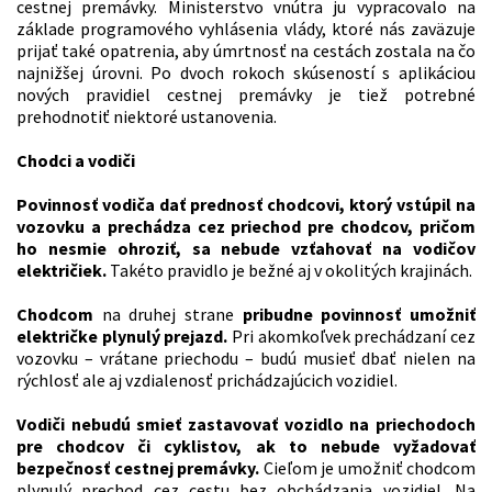
cestnej premávky. Ministerstvo vnútra ju vypracovalo na
základe programového vyhlásenia vlády, ktoré nás zaväzuje
prijať také opatrenia, aby úmrtnosť na cestách zostala na čo
najnižšej úrovni. Po dvoch rokoch skúseností s aplikáciou
nových pravidiel cestnej premávky je tiež potrebné
prehodnotiť niektoré ustanovenia.
Chodci a vodiči
Povinnosť vodiča dať prednosť chodcovi, ktorý vstúpil na
vozovku a prechádza cez priechod pre chodcov, pričom
ho nesmie ohroziť, sa nebude vzťahovať na vodičov
električiek.
Takéto pravidlo je bežné aj v okolitých krajinách.
Chodcom
na druhej strane
pribudne povinnosť umožniť
električke plynulý prejazd.
Pri akomkoľvek prechádzaní cez
vozovku – vrátane priechodu – budú musieť dbať nielen na
rýchlosť ale aj vzdialenosť prichádzajúcich vozidiel.
Vodiči nebudú smieť zastavovať vozidlo na priechodoch
pre chodcov či cyklistov, ak to nebude vyžadovať
bezpečnosť cestnej premávky.
Cieľom je umožniť chodcom
plynulý prechod cez cestu bez obchádzania vozidiel. Na