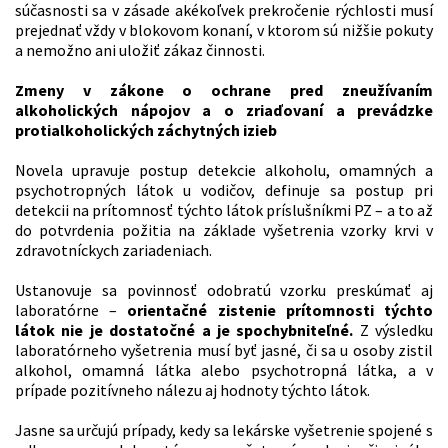
súčasnosti sa v zásade akékoľvek prekročenie rýchlosti musí
prejednať vždy v blokovom konaní, v ktorom sú nižšie pokuty
a nemožno ani uložiť zákaz činnosti.
Zmeny v zákone o ochrane pred zneužívaním
alkoholických nápojov a o zriaďovaní a prevádzke
protialkoholických záchytných izieb
Novela upravuje postup detekcie alkoholu, omamných a
psychotropných látok u vodičov, definuje sa postup pri
detekcii na prítomnosť týchto látok príslušníkmi PZ – a to až
do potvrdenia požitia na základe vyšetrenia vzorky krvi v
zdravotníckych zariadeniach.
Ustanovuje sa povinnosť odobratú vzorku preskúmať aj
laboratórne –
orientačné zistenie prítomnosti týchto
látok nie je dostatočné a je spochybniteľné.
Z výsledku
laboratórneho vyšetrenia musí byť jasné, či sa u osoby zistil
alkohol, omamná látka alebo psychotropná látka, a v
prípade pozitívneho nálezu aj hodnoty týchto látok.
Jasne sa určujú prípady, kedy sa lekárske vyšetrenie spojené s