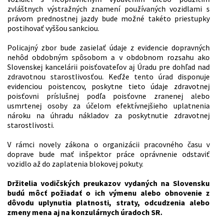
zvláštnych výstražných znamení používaných vozidlami s
právom prednostnej jazdy bude možné takéto priestupky
postihovať vyššou sankciou.
Policajný zbor bude zasielať údaje z evidencie dopravných
nehôd obdobným spôsobom a v obdobnom rozsahu ako
Slovenskej kancelárii poisťovateľov aj Úradu pre dohľad nad
zdravotnou starostlivosťou. Keďže tento úrad disponuje
evidenciou poistencov, poskytne tieto údaje zdravotnej
poisťovni príslušnej podľa poisťovne zranenej alebo
usmrtenej osoby za účelom efektívnejšieho uplatnenia
nároku na úhradu nákladov za poskytnutie zdravotnej
starostlivosti.
V rámci novely zákona o organizácii pracovného času v
doprave bude mať inšpektor práce oprávnenie odstaviť
vozidlo až do zaplatenia blokovej pokuty.
Držitelia vodičských preukazov vydaných na Slovensku
budú môcť požiadať o ich výmenu alebo obnovenie z
dôvodu uplynutia platnosti, straty, odcudzenia alebo
zmeny mena aj na konzulárnych úradoch SR.