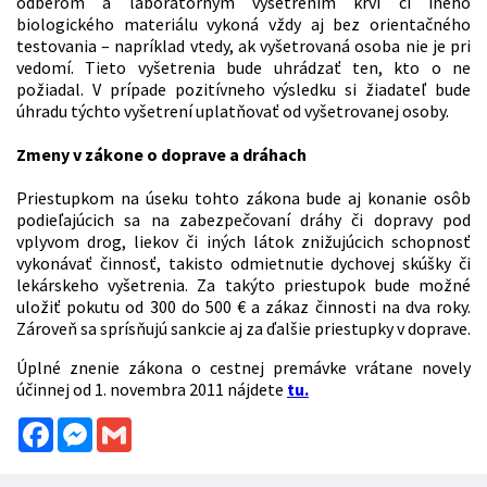
odberom a laboratórnym vyšetrením krvi či iného
biologického materiálu vykoná vždy aj bez orientačného
testovania – napríklad vtedy, ak vyšetrovaná osoba nie je pri
vedomí. Tieto vyšetrenia bude uhrádzať ten, kto o ne
požiadal. V prípade pozitívneho výsledku si žiadateľ bude
úhradu týchto vyšetrení uplatňovať od vyšetrovanej osoby.
Zmeny v zákone o doprave a dráhach
Priestupkom na úseku tohto zákona bude aj konanie osôb
podieľajúcich sa na zabezpečovaní dráhy či dopravy pod
vplyvom drog, liekov či iných látok znižujúcich schopnosť
vykonávať činnosť, takisto odmietnutie dychovej skúšky či
lekárskeho vyšetrenia. Za takýto priestupok bude možné
uložiť pokutu od 300 do 500 € a zákaz činnosti na dva roky.
Zároveň sa sprísňujú sankcie aj za ďalšie priestupky v doprave.
Úplné znenie zákona o cestnej premávke vrátane novely
účinnej od 1. novembra 2011 nájdete
tu.
Facebook
Messenger
Gmail