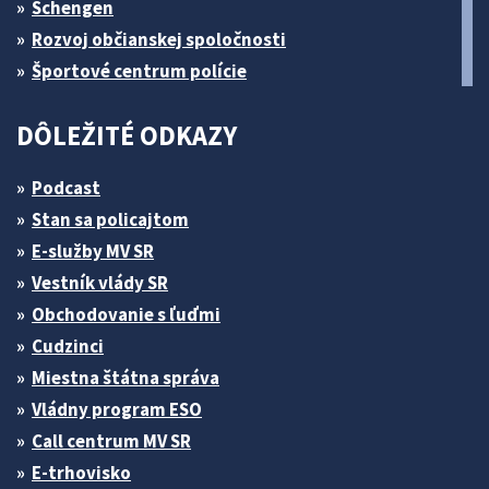
Schengen
Rozvoj občianskej spoločnosti
Športové centrum polície
DÔLEŽITÉ ODKAZY
Podcast
Stan sa policajtom
E-služby MV SR
Vestník vlády SR
Obchodovanie s ľuďmi
Cudzinci
Miestna štátna správa
Vládny program ESO
Call centrum MV SR
E-trhovisko