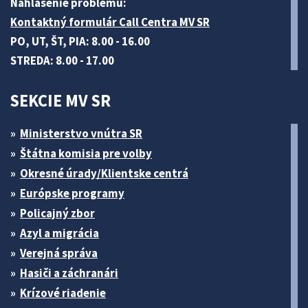
Nahlásenie problému:
Kontaktný formulár Call Centra MV SR
PO, UT, ŠT, PIA: 8.00 - 16.00
STREDA: 8.00 - 17.00
SEKCIE MV SR
Ministerstvo vnútra SR
Štátna komisia pre volby
Okresné úrady/Klientske centrá
Európske programy
Policajný zbor
Azyl a migrácia
Verejná správa
Hasiči a záchranári
Krízové riadenie