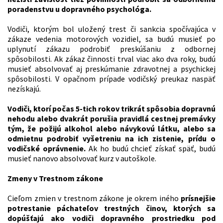
poradenstvu u dopravného psychológa.
Vodiči, ktorým bol uložený trest či sankcia spočívajúca v
zákaze vedenia motorových vozidiel, sa budú musieť po
uplynutí zákazu podrobiť preskúšaniu z odbornej
spôsobilosti. Ak zákaz činnosti trval viac ako dva roky, budú
musieť absolvovať aj preskúmanie zdravotnej a psychickej
spôsobilosti. V opačnom prípade vodičský preukaz naspäť
nezískajú.
Vodiči, ktorí počas 5-tich rokov trikrát spôsobia dopravnú
nehodu alebo dvakrát porušia pravidlá cestnej premávky
tým, že požijú alkohol alebo návykovú látku, alebo sa
odmietnu podrobiť vyšetreniu na ich zistenie, prídu o
vodičské oprávnenie.
Ak ho budú chcieť získať späť, budú
musieť nanovo absolvovať kurz v autoškole.
Zmeny v Trestnom zákone
Cieľom zmien v trestnom zákone je okrem iného
prísnejšie
potrestanie páchateľov trestných činov, ktorých sa
dopúšťajú ako vodiči dopravného prostriedku pod