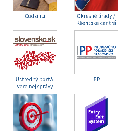
Cudzinci
Okresné úrady /
Klientske centrá
Ústredný portál
IPP
verejnej správy