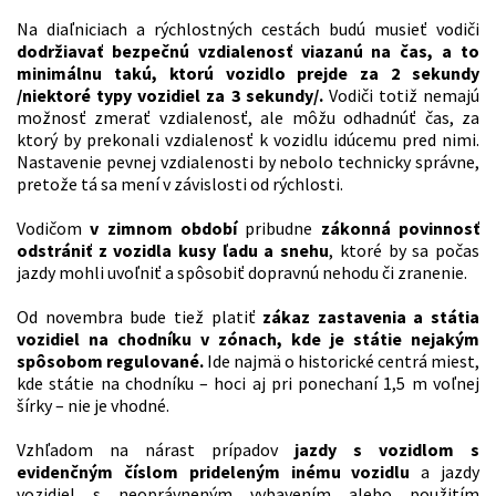
Na diaľniciach a rýchlostných cestách budú musieť vodiči
dodržiavať bezpečnú vzdialenosť viazanú na čas, a to
minimálnu takú, ktorú vozidlo prejde za 2 sekundy
/niektoré typy vozidiel za 3 sekundy/.
Vodiči totiž nemajú
možnosť zmerať vzdialenosť, ale môžu odhadnúť čas, za
ktorý by prekonali vzdialenosť k vozidlu idúcemu pred nimi.
Nastavenie pevnej vzdialenosti by nebolo technicky správne,
pretože tá sa mení v závislosti od rýchlosti.
Vodičom
v zimnom období
pribudne
zákonná povinnosť
odstrániť z vozidla kusy ľadu a snehu
, ktoré by sa počas
jazdy mohli uvoľniť a spôsobiť dopravnú nehodu či zranenie.
Od novembra bude tiež platiť
zákaz zastavenia a státia
vozidiel na chodníku v zónach, kde je státie nejakým
spôsobom regulované.
Ide najmä o historické centrá miest,
kde státie na chodníku – hoci aj pri ponechaní 1,5 m voľnej
šírky – nie je vhodné.
Vzhľadom na nárast prípadov
jazdy s vozidlom s
evidenčným číslom prideleným inému vozidlu
a jazdy
vozidiel s neoprávneným vybavením alebo použitím