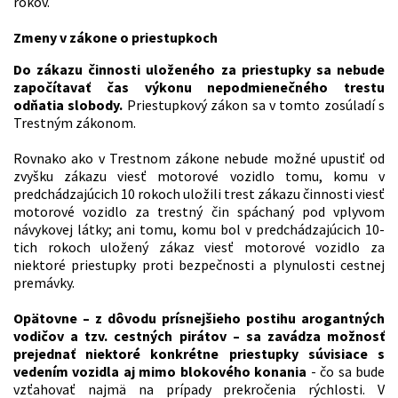
rokov.
Zmeny v zákone o priestupkoch
Do zákazu činnosti uloženého za priestupky sa nebude
započítavať čas výkonu nepodmienečného trestu
odňatia slobody.
Priestupkový zákon sa v tomto zosúladí s
Trestným zákonom.
Rovnako ako v Trestnom zákone nebude možné upustiť od
zvyšku zákazu viesť motorové vozidlo tomu, komu v
predchádzajúcich 10 rokoch uložili trest zákazu činnosti viesť
motorové vozidlo za trestný čin spáchaný pod vplyvom
návykovej látky; ani tomu, komu bol v predchádzajúcich 10-
tich rokoch uložený zákaz viesť motorové vozidlo za
niektoré priestupky proti bezpečnosti a plynulosti cestnej
premávky.
Opätovne – z dôvodu prísnejšieho postihu arogantných
vodičov a tzv. cestných pirátov – sa zavádza možnosť
prejednať niektoré konkrétne priestupky súvisiace s
vedením vozidla aj mimo blokového konania
- čo sa bude
vzťahovať najmä na prípady prekročenia rýchlosti. V