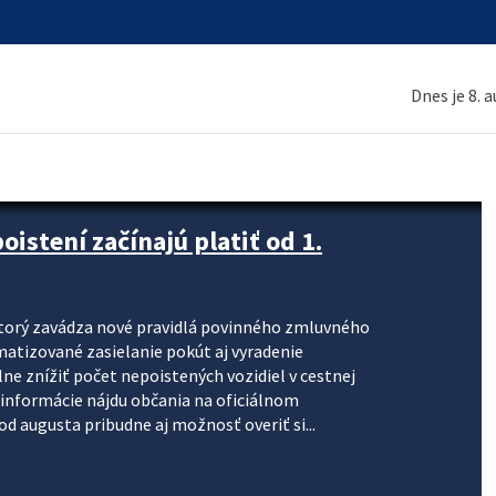
Dnes je 8. 
stení začínajú platiť od 1.
torý zavádza nové pravidlá povinného zmluvného
omatizované zasielanie pokút aj vyradenie
lne znížiť počet nepoistených vozidiel v cestnej
informácie nájdu občania na oficiálnom
 augusta pribudne aj možnosť overiť si...