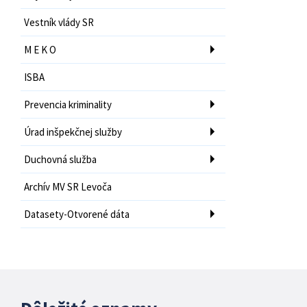
Vestník vlády SR
M E K O
ISBA
Prevencia kriminality
Úrad inšpekčnej služby
Duchovná služba
Archív MV SR Levoča
Datasety-Otvorené dáta