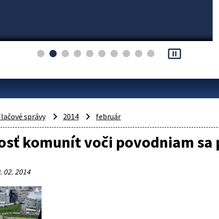
pause_presentation
lačové správy
2014
február
sť komunít voči povodniam sa p
. 02. 2014