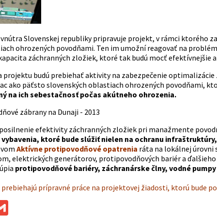
 vnútra Slovenskej republiky pripravuje projekt, v rámci ktorého 
tiach ohrozených povodňami. Ten im umožní reagovať na problém
kapacita záchranných zložiek, ktoré tak budú mocť efektívnejšie a
a projektu budú prebiehať aktivity na zabezpečenie optimalizác
viac ako päťsto slovenských oblastiach ohrozených povodňami, ktor
ný na ich sebestačnosť počas akútneho ohrozenia.
 posilnenie efektivity záchranných zložiek pri manažmente povod
ybavenia, ktoré bude slúžiť nielen na ochranu infraštruktúry,
ázvom
Aktívne protipovodňové opatrenia
ráta na lokálnej úrovni
om, elektrických generátorov, protipovodňových bariér a ďalšieho
kúpia
protipovodňové bariéry, záchranárske člny, vodné pumpy 
rebiehajú prípravné práce na projektovej žiadosti, ktorú bude p
ok
ssenger
Gmail