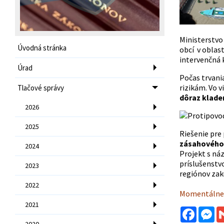
Ministerstvo
Úvodná stránka
obcí v oblas
intervenčná 
Úrad
Počas trvani
rizikám. Vo 
Tlačové správy
dôraz klade
2026
2025
Riešenie pre
zásahového v
2024
Projekt s n
príslušenstv
2023
regiónov za
2022
Momentálne p
2021
Facebo
Me
2020