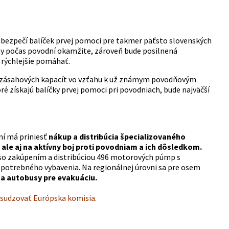
zabezpečí balíček prvej pomoci pre takmer päťsto slovenských
y počas povodní okamžite, zároveň bude posilnená
 rýchlejšie pomáhať.
ie zásahových kapacít vo vzťahu k už známym povodňovým
é získajú balíčky prvej pomoci pri povodniach, bude najväčší
ní má priniesť
nákup a distribúcia špecializovaného
 ale aj na aktívny boj proti povodniam a ich dôsledkom.
 so zakúpením a distribúciou 496 motorových púmp s
 potrebného vybavenia. Na regionálnej úrovni sa pre osem
a autobusy pre evakuáciu.
osudzovať Európska komisia.