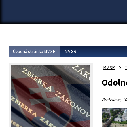
Úvodná stránka MV SR
MV SR
MV SR
T
Odolno
Bratislava, 10