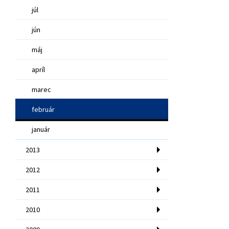
júl
jún
máj
apríl
marec
február
január
2013
2012
2011
2010