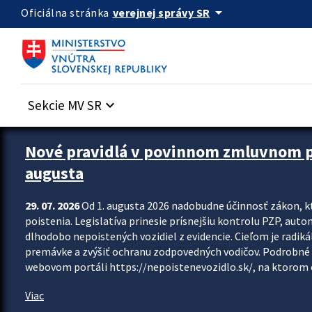
Preskocit na hlavný obsah
arrow_drop_down
verejnej správy SR
Oficiálna stránka
Sekcie MV SR
keyboard_arrow_down
Zastavit automatický posun upútavok
Nové pravidlá v povinnom zmluvnom poi
augusta
29. 07. 2026
Od 1. augusta 2026 nadobudne účinnosť zákon, k
poistenia. Legislatíva prinesie prísnejšiu kontrolu PZP, aut
dlhodobo nepoistených vozidiel z evidencie. Cieľom je radiká
premávke a zvýšiť ochranu zodpovedných vodičov. Podrobné 
webovom portáli https://nepoistenevozidlo.sk/, na ktorom od
Viac