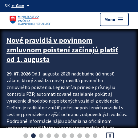
Preskocit na hlavný obsah
arrow_drop_down
SK
e-Gov
menu
Menu
Zastavit automatický posun upútavok
Nové pravidlá v povinnom
zmluvnom poistení začínajú platiť
od 1. augusta
29. 07. 2026
Od 1. augusta 2026 nadobudne účinnosť
zákon, ktorý zavádza nové pravidlá povinného
zmluvného poistenia. Legislatíva prinesie prísnejšiu
kontrolu PZP, automatizované zasielanie pokút aj
vyradenie dlhodobo nepoistených vozidiel z evidencie.
Cieľom je radikálne znížiť počet nepoistených vozidiel v
cestnej premávke a zvýšiť ochranu zodpovedných vodičov.
Podrobné informácie nájdu občania na oficiálnom
webovom portáli https://nepoistenevozidlo.sk/, na
pause_presentation
ktorom od augusta pribudne aj možnosť overiť si...