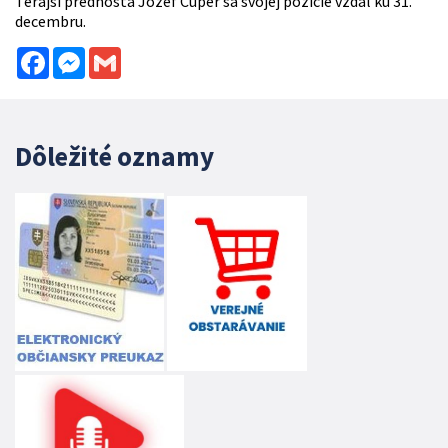
Terajší prednosta Jozef Cuper sa svojej pozície vzdal ku 31.
decembru.
Facebook
Messenger
Gmail
Dôležité oznamy