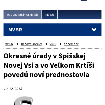
Viac
Úvodná stránka MV SR
MV SR
MV SR
MV SR
Tlačové správy
2018
december
Okresné úrady v Spišskej
Novej Vsi a vo Veľkom Krtíši
povedú noví prednostovia
19. 12. 2018