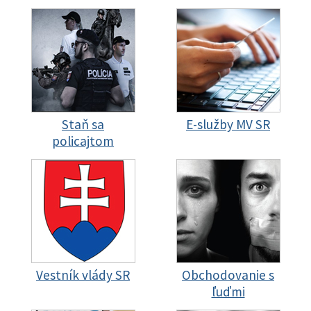
Staň sa
E-služby MV SR
policajtom
Vestník vlády SR
Obchodovanie s
ľuďmi