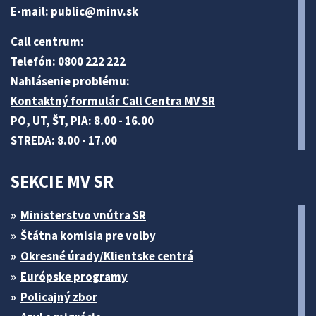
E-mail:
public@minv
.sk
Call centrum:
Telefón: 0800 222 222
Nahlásenie problému:
Kontaktný formulár Call Centra MV SR
PO, UT, ŠT, PIA: 8.00 - 16.00
STREDA: 8.00 - 17.00
SEKCIE MV SR
Ministerstvo vnútra SR
Štátna komisia pre volby
Okresné úrady/Klientske centrá
Európske programy
Policajný zbor