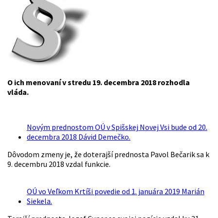
O ich menovaní v stredu 19. decembra 2018 rozhodla
vláda.
Novým prednostom OÚ v Spišskej Novej Vsi bude od 20.
decembra 2018 Dávid Demečko.
Dôvodom zmeny je, že doterajší prednosta Pavol Bečarik sa k
9. decembru 2018 vzdal funkcie.
OÚ vo Veľkom Krtíši povedie od 1. januára 2019 Marián
Siekela.