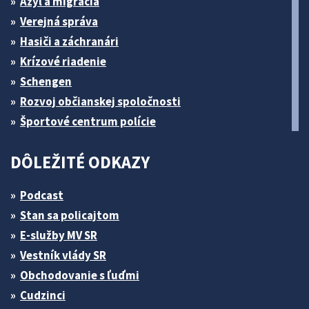
Azyl a migrácia
Verejná správa
Hasiči a záchranári
Krízové riadenie
Schengen
Rozvoj občianskej spoločnosti
Športové centrum polície
DÔLEŽITÉ ODKAZY
Podcast
Stan sa policajtom
E-služby MV SR
Vestník vlády SR
Obchodovanie s ľuďmi
Cudzinci