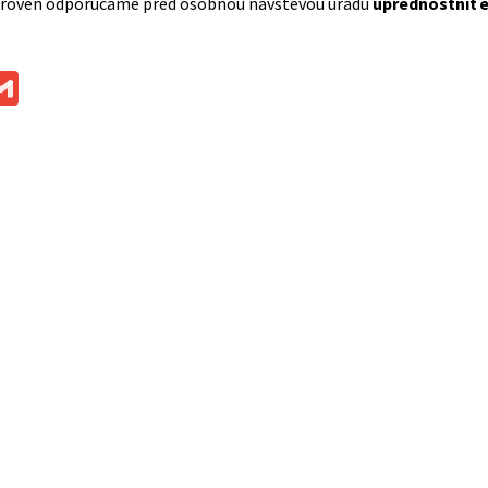
ároveň odporúčame pred osobnou návštevou úradu
uprednostniť e
ok
ssenger
Gmail