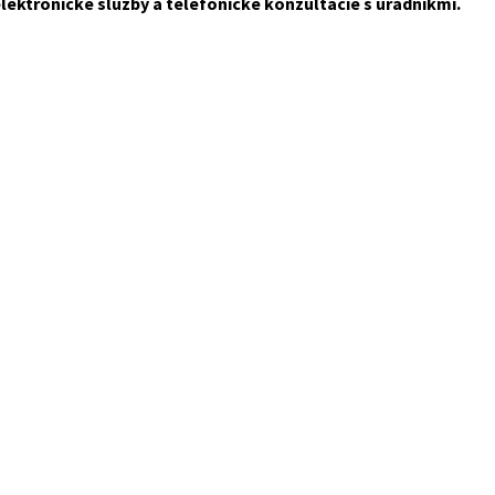
lektronické služby a telefonické konzultácie s úradníkmi.