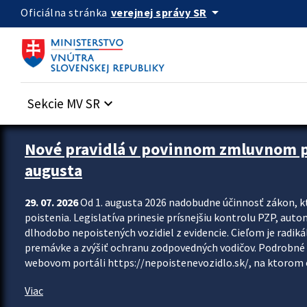
Preskocit na hlavný obsah
arrow_drop_down
verejnej správy SR
Oficiálna stránka
Sekcie MV SR
keyboard_arrow_down
Zastavit automatický posun upútavok
Nové pravidlá v povinnom zmluvnom poi
augusta
29. 07. 2026
Od 1. augusta 2026 nadobudne účinnosť zákon, k
poistenia. Legislatíva prinesie prísnejšiu kontrolu PZP, aut
dlhodobo nepoistených vozidiel z evidencie. Cieľom je radiká
premávke a zvýšiť ochranu zodpovedných vodičov. Podrobné 
webovom portáli https://nepoistenevozidlo.sk/, na ktorom od
Viac