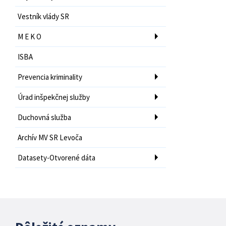
Vestník vlády SR
M E K O
ISBA
Prevencia kriminality
Úrad inšpekčnej služby
Duchovná služba
Archív MV SR Levoča
Datasety-Otvorené dáta