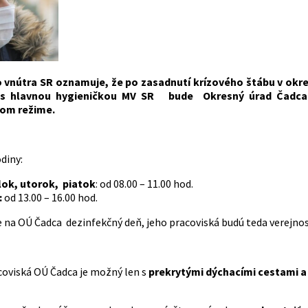
o vnútra SR oznamuje, že po zasadnutí krízového štábu v okre
i s hlavnou hygieničkou MV SR bude Okresný úrad Čadc
om režime.
diny:
ok, utorok, piatok
: od 08.00 – 11.00 hod.
:
od 13.00 – 16.00 hod.
 na OÚ Čadca dezinfekčný deň, jeho pracoviská budú teda verejno
coviská OÚ Čadca je možný len s
prekrytými dýchacími cestami a 