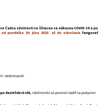
se Čadca súvislosti so šíriacou sa nákazou COVID-19 a po
a
od pondelka 29. júna 2020 až do odvolania
fungovať
sti nedostupné.
po dezinfekcii rúk
, návštevníci sú povinní riadiť sa pokynmi