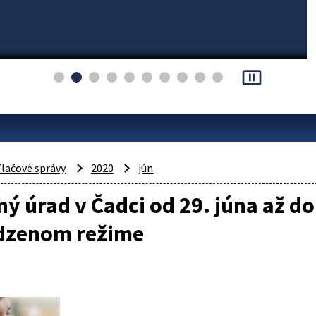
pause_presentation
lačové správy
2020
jún
ý úrad v Čadci od 29. júna až do
zenom režime