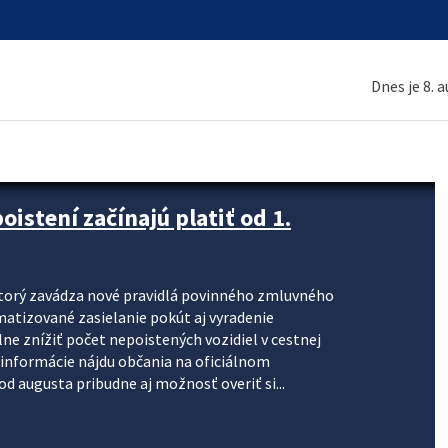
Dnes je 8. 
stení začínajú platiť od 1.
torý zavádza nové pravidlá povinného zmluvného
omatizované zasielanie pokút aj vyradenie
lne znížiť počet nepoistených vozidiel v cestnej
informácie nájdu občania na oficiálnom
 augusta pribudne aj možnosť overiť si...