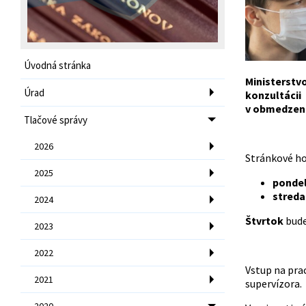
Úvodná stránka
Ministerstv
Úrad
konzultáci
v obmedzen
Tlačové správy
2026
Stránkové ho
2025
pondel
streda
2024
Štvrtok
bude
2023
2022
Vstup na pra
2021
supervízora.
2020