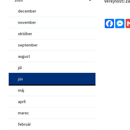
Verejnosti z
december
Facebo
Me
november
október
september
august
júl
jún
máj
apríl
marec
február