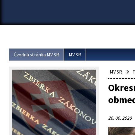
Úvodná stránka MV SR
MV SR
MV SR
T
Okresn
obmed
26. 06. 2020