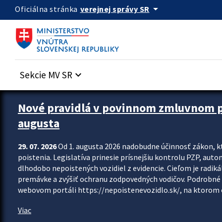
Preskocit na hlavný obsah
arrow_drop_down
verejnej správy SR
Oficiálna stránka
Sekcie MV SR
keyboard_arrow_down
Zastavit automatický posun upútavok
Nové pravidlá v povinnom zmluvnom poi
augusta
29. 07. 2026
Od 1. augusta 2026 nadobudne účinnosť zákon, k
poistenia. Legislatíva prinesie prísnejšiu kontrolu PZP, aut
dlhodobo nepoistených vozidiel z evidencie. Cieľom je radiká
premávke a zvýšiť ochranu zodpovedných vodičov. Podrobné 
webovom portáli https://nepoistenevozidlo.sk/, na ktorom od
Viac