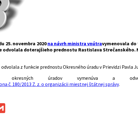
edu 25. novembra 2020
na návrh ministra vnútra
vymenovala do 
ie odvolala doterajšieho prednostu Rastislava Strečanského.
ž odvolala z funkcie prednostu Okresného úradu v Prievidzi Pavla J
tov okresných úradov vymenúva a odv
kona č. 180/2013 Z. z. o organizácii miestnej štátnej správy
.
ok
ssenger
Gmail