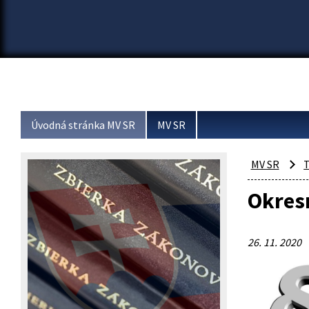
Úvodná stránka MV SR
MV SR
MV SR
T
Okres
26. 11. 2020