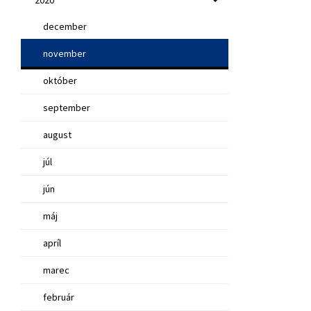
december
november
október
september
august
júl
jún
máj
apríl
marec
február