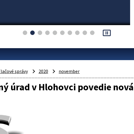
pause_presentation
lačové správy
2020
november
ný úrad v Hlohovci povedie nov