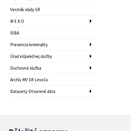
Vestník vlády SR
M E K O
ISBA
Prevencia kriminality
Úrad inšpekčnej služby
Duchovná služba
Archív MV SR Levoča
Datasety-Otvorené dáta