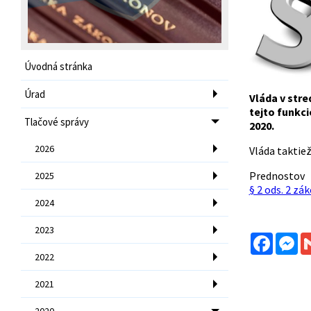
Úvodná stránka
Úrad
Vláda v str
tejto funkc
Tlačové správy
2020.
2026
Vláda taktie
Prednos
2025
§ 2 ods. 2 zá
2024
2023
Facebo
Me
2022
2021
2020