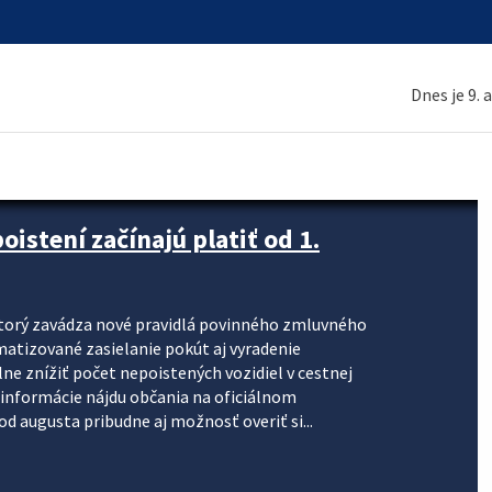
Dnes je 9. 
stení začínajú platiť od 1.
torý zavádza nové pravidlá povinného zmluvného
omatizované zasielanie pokút aj vyradenie
lne znížiť počet nepoistených vozidiel v cestnej
informácie nájdu občania na oficiálnom
 augusta pribudne aj možnosť overiť si...