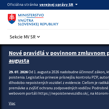
Preskocit na hlavný obsah
arrow_drop_down
verejnej správy SR
Oficiálna stránka
Sekcie MV SR
keyboard_arrow_down
Zastavit automatický posun upútavok
Nové pravidlá v povinnom zmluvnom poi
augusta
29. 07. 2026
Od 1. augusta 2026 nadobudne účinnosť zákon, k
poistenia. Legislatíva prinesie prísnejšiu kontrolu PZP, aut
dlhodobo nepoistených vozidiel z evidencie. Cieľom je radiká
premávke a zvýšiť ochranu zodpovedných vodičov. Podrobné 
webovom portáli https://nepoistenevozidlo.sk/, na ktorom od
Viac