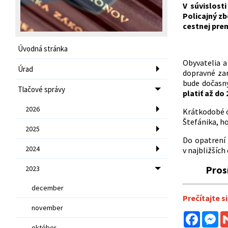
V súvislost
Policajný z
cestnej pre
Úvodná stránka
Obyvatelia 
Úrad
dopravné za
bude dočasn
Tlačové správy
platiť až do 
2026
Krátkodobé o
Štefánika, h
2025
Do opatrení 
2024
v najbližšíc
Prosí
2023
december
Prečítajte si
november
Facebo
Me
október