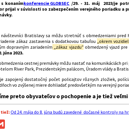
i s konaním
konferencie GLOBSEC
/29. - 31. máj 2023/je pot
bor prijal v súvislosti so zabezpečením verejného poriadku a
mávky.
a návštevníci Bratislavy sa môžu stretnúť s obmedzeniami pred
riadenie zákaz zastavenia s dodatkovou tabuľou
„okrem vozidiel
ým dopravným zariadením
„zákaz vjazdu"
obmedzený vjazd pre 
2. júna 2023.
bmedzenia cestnej premávky môžu nastať na komunikáciách pri pr
otelom River Park, Prezidentským palácom, Úradom vlády a Brati
je zapojený dostatočný počet policajtov rôznych zložiek, políci
h dňoch vo zvýšenej miere dohliadať predovšetkým na verejný poria
me preto obyvateľov o pochopenie a je tiež veľmi d
 tiež:
Od 24. mája do 8. júna budú zavedené dočasné kontroly na
ok
ssenger
Gmail