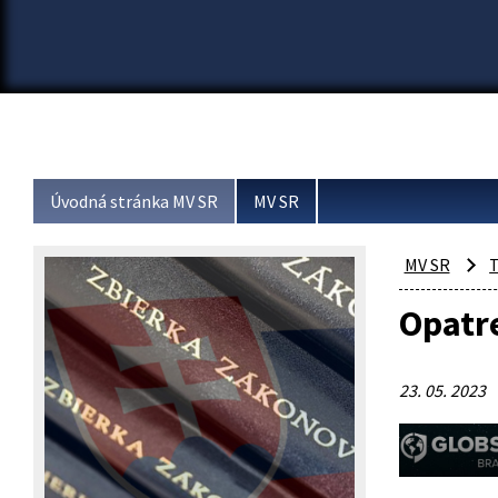
Úvodná stránka MV SR
MV SR
MV SR
T
Opatre
23. 05. 2023