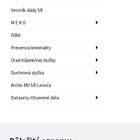
Vestník vlády SR
M E K O
ISBA
Prevencia kriminality
Úrad inšpekčnej služby
Duchovná služba
Archív MV SR Levoča
Datasety-Otvorené dáta