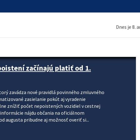
Dnes je 8. 
stení začínajú platiť od 1.
torý zavádza nové pravidlá povinného zmluvného
omatizované zasielanie pokút aj vyradenie
lne znížiť počet nepoistených vozidiel v cestnej
informácie nájdu občania na oficiálnom
 augusta pribudne aj možnosť overiť si...