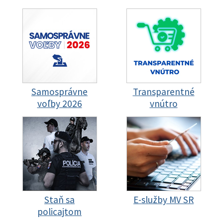
Samosprávne
Transparentné
voľby 2026
vnútro
Staň sa
E-služby MV SR
policajtom