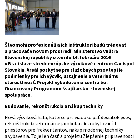
Štvornohí profesionáli a ich inštruktori budú trénovať
a pracovať v novom prostredí. Ministerstvo vnútra
Slovenskej republiky otvorilo 16. februára 2016
v Bratislave stredoeurópske výcvikové centrum Canispol
Slovakia. Areál poskytne pre služobných psov lepšie
podmienky pre ich výcvik, ustajnenie a veterinárnu
starostlivosť. Projekt vybudovania centra bol
financovaný Programom švajčiarsko-slovenskej
spolupráce.
Budovanie, rekonštrukcia a nákup techniky
Nová výcviková hala, koterce pre viac ako päť desiatok psov,
rekonštrukcia veterinárnej ambulancie a ubytovacích
priestorov pre frekventantov, nákup modernej techniky
a vybavenia. To je len časť z projektu Zlepšenie pripravenosti