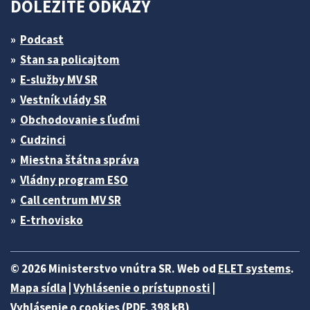
DÔLEŽITÉ ODKAZY
Podcast
Stan sa policajtom
E-služby MV SR
Vestník vlády SR
Obchodovanie s ľuďmi
Cudzinci
Miestna štátna správa
Vládny program ESO
Call centrum MV SR
E-trhovisko
© 2026 Ministerstvo vnútra SR. Web od
ELET systems
.
Mapa sídla
|
Vyhlásenie o prístupnosti
|
Vyhlásenie o cookies (PDF, 398 kB)