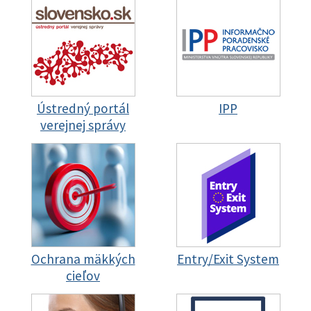
Ústredný portál
IPP
verejnej správy
Ochrana mäkkých
Entry/Exit System
cieľov