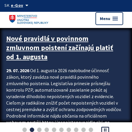
Preskocit na hlavný obsah
arrow_drop_down
SK
e-Gov
menu
Menu
Zastavit automatický posun upútavok
Nové pravidlá v povinnom
zmluvnom poistení začínajú platiť
od 1. augusta
29. 07. 2026
Od 1. augusta 2026 nadobudne účinnosť
zákon, ktorý zavádza nové pravidlá povinného
zmluvného poistenia. Legislatíva prinesie prísnejšiu
kontrolu PZP, automatizované zasielanie pokút aj
vyradenie dlhodobo nepoistených vozidiel z evidencie.
Cieľom je radikálne znížiť počet nepoistených vozidiel v
cestnej premávke a zvýšiť ochranu zodpovedných vodičov.
Podrobné informácie nájdu občania na oficiálnom
webovom portáli https://nepoistenevozidlo.sk/, na
pause_presentation
ktorom od augusta pribudne aj možnosť overiť si...