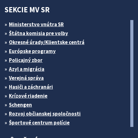
SEKCIE MV SR
Ministerstvo vnútra SR
Štátna komisia pre volby
Okresné úrady/Klientske centrá
Európske programy
Policajný zbor
Azyl a migrácia
Verejná správa
Hasiči a záchranári
Krízové riadenie
Schengen
Rozvoj občianskej spoločnosti
Športové centrum polície