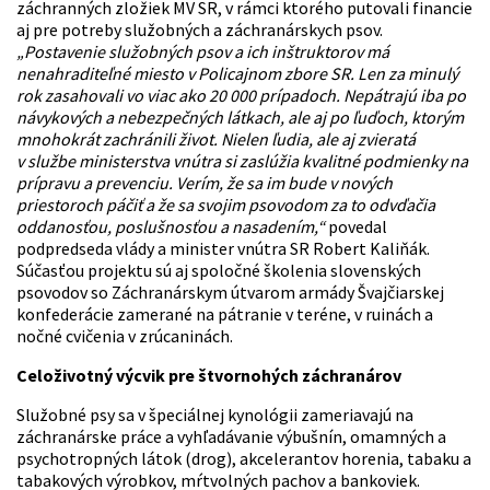
záchranných zložiek MV SR, v rámci ktorého putovali financie
aj pre potreby služobných a záchranárskych psov.
„Postavenie služobných psov a ich inštruktorov má
nenahraditeľné miesto v Policajnom zbore SR. Len za minulý
rok zasahovali vo viac ako 20 000 prípadoch. Nepátrajú iba po
návykových a nebezpečných látkach, ale aj po ľuďoch, ktorým
mnohokrát zachránili život. Nielen ľudia, ale aj zvieratá
v službe ministerstva vnútra si zaslúžia kvalitné podmienky na
prípravu a prevenciu. Verím, že sa im bude v nových
priestoroch páčiť a že sa svojim psovodom za to odvďačia
oddanosťou, poslušnosťou a nasadením,“
povedal
podpredseda vlády a minister vnútra SR Robert Kaliňák.
Súčasťou projektu sú aj spoločné školenia slovenských
psovodov so Záchranárskym útvarom armády Švajčiarskej
konfederácie zamerané na pátranie v teréne, v ruinách a
nočné cvičenia v zrúcaninách.
Celoživotný výcvik pre štvornohých záchranárov
Služobné psy sa v špeciálnej kynológii zameriavajú na
záchranárske práce a vyhľadávanie výbušnín, omamných a
psychotropných látok (drog), akcelerantov horenia, tabaku a
tabakových výrobkov, mŕtvolných pachov a bankoviek.