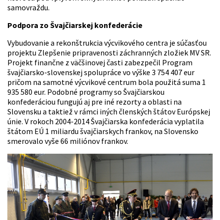
samovraždu.
Podpora zo Švajčiarskej konfederácie
Vybudovanie a rekonštrukcia výcvikového centra je súčasťou
projektu Zlepšenie pripravenosti záchranných zložiek MV SR.
Projekt finančne z väčšinovej časti zabezpečil Program
švajčiarsko-slovenskej spolupráce vo výške 3 754 407 eur
pričom na samotné výcvikové centrum bola použitá suma 1
935 580 eur. Podobné programy so Švajčiarskou
konfederáciou fungujú aj pre iné rezorty a oblasti na
Slovensku a taktiež v rámci iných členských štátov Európskej
únie. V rokoch 2004-2014 Švajčiarska konfederácia vyplatila
štátom EÚ 1 miliardu švajčiarskych frankov, na Slovensko
smerovalo vyše 66 miliónov frankov.