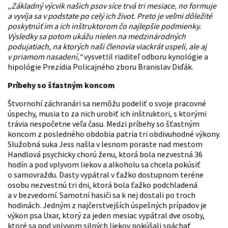
„Základný výcvik našich psov síce trvá tri mesiace, no formuje
a vyvíja sa v podstate po celý ich život. Preto je veľmi dôležité
poskytnúť im a ich inštruktorom čo najlepšie podmienky.
Výsledky sa potom ukážu nielen na medzinárodných
podujatiach, na ktorých naši členovia viackrát uspeli, ale aj
v priamom nasadení,“
vysvetlil riaditeľ odboru kynológie a
hipológie Prezídia Policajného zboru Branislav Diďák.
Príbehy so šťastným koncom
Štvornohí záchranári sa nemôžu podeliť o svoje pracovné
úspechy, musia to za nich urobiť ich inštruktori, s ktorými
trávia nespočetne veľa času. Medzi príbehy so šťastným
koncom z posledného obdobia patria tri obdivuhodné výkony.
Služobná suka Jess našla v lesnom poraste nad mestom
Handlová psychicky chorú ženu, ktorá bola nezvestná 36
hodín a pod vplyvom liekov a alkoholu sa chcela pokúsiť
o samovraždu. Dasty vypátral v ťažko dostupnom teréne
osobu nezvestnú tri dni, ktorá bola ťažko podchladená
a v bezvedomí. Samotní hasiči sa k nej dostali po troch
hodinách. Jedným z najčerstvejších úspešných prípadov je
výkon psa Uxar, ktorý za jeden mesiac vypátral dve osoby,
ktoré sa pod vplyvom silných liekov pokúšali spáchať