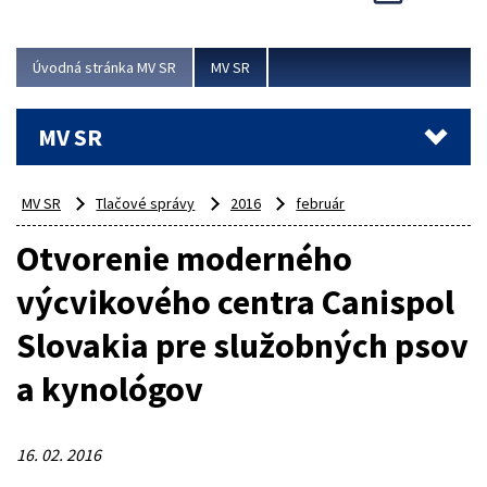
Viac
Úvodná stránka MV SR
MV SR
MV SR
MV SR
Tlačové správy
2016
február
Otvorenie moderného
výcvikového centra Canispol
Slovakia pre služobných psov
a kynológov
16. 02. 2016