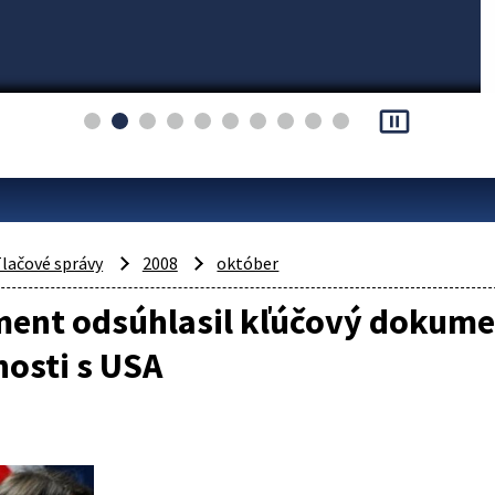
pause_presentation
lačové správy
2008
október
ent odsúhlasil kľúčový dokumen
osti s USA