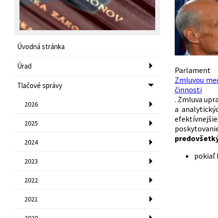
Úvodná stránka
Úrad
Par
Zmluvou medz
Tlačové správy
činnosti
.
Zmluva upra
2026
a analytický
efektívnejšie
2025
poskytovanie
predovšetk
2024
pokiaľ 
2023
2022
2021
2020