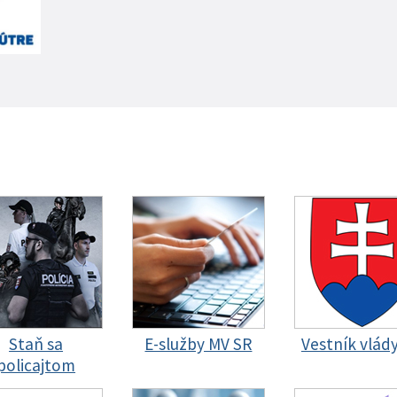
Staň sa
E-služby MV SR
Vestník vlád
policajtom