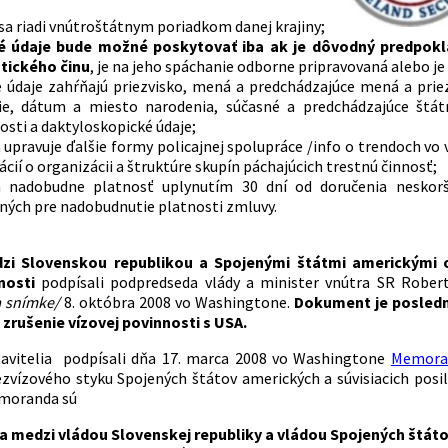
sa riadi vnútroštátnym poriadkom danej krajiny;
 údaje bude možné poskytovať iba ak je dôvodný predpokla
stického činu
, je na jeho spáchanie odborne pripravovaná alebo j
 údaje zahŕňajú priezvisko, mená a predchádzajúce mená a priezv
ie, dátum a miesto narodenia, súčasné a predchádzajúce štát
sti a daktyloskopické údaje;
 upravuje ďalšie formy policajnej spolupráce /info o trendoch vo
cií o organizácii a štruktúre skupín páchajúcich trestnú činnosť;
 nadobudne platnosť uplynutím 30 dní od doručenia neskorš
ných pre nadobudnutie platnosti zmluvy.
i Slovenskou republikou a Spojenými štátmi americkými o z
nnosti
podpísali p
odpredseda vlády a minister vnútra SR Rober
 snímke/
8. októbra 2008 vo Washingtone.
Dokument je
posledn
 zrušenie vízovej povinnosti s USA.
tavitelia podpísali dňa 17. marca 2008 vo Washingtone
Memoran
vízového styku Spojených štátov amerických a súvisiacich pos
moranda sú
 medzi vládou Slovenskej republiky a vládou Spojených štáto