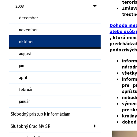
terori
2008
Zmluva
trestn
december
Dohoda medz
november
alebo osôb 
, ktorú min
október
predchádzať
podozrivých
august
inform
jún
národn
všetky
apríl
inform
pre pr
február
spríst
nebude
január
výmena
pre skr
Slobodný prístup k informáciám
krajin
dohoda
Služobný úrad MV SR