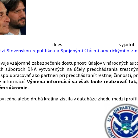
lament dnes vyj
i Slovenskou republikou a Spojenými štátmi americkými o zinte
vuje vzájomné zabezpečenie dostupnosti údajov v národných aut
ch súboroch DNA vytvorených na účely predchádzania trestným č
 spolupracovať ako partneri pri predchádzaní trestnej činnosti, pr
 informácií.
Výmena informácií sa však bude realizovať tak,
ým súkromie.
by jedna alebo druhá krajina zistila v databáze zhodu medzi prof