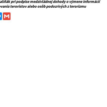
aliňák pri podpise medzivládnej dohody o výmene informácií
ovania teroristov alebo osôb podozrivých z terorizmu
ebook
Messenger
Gmail