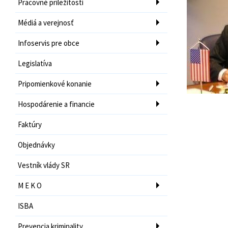
Pracovné príležitosti
Médiá a verejnosť
Infoservis pre obce
Legislatíva
Pripomienkové konanie
Hospodárenie a financie
Faktúry
Objednávky
Vestník vlády SR
M E K O
ISBA
Prevencia kriminality