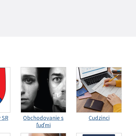
y SR
Obchodovanie s
Cudzinci
ľuďmi