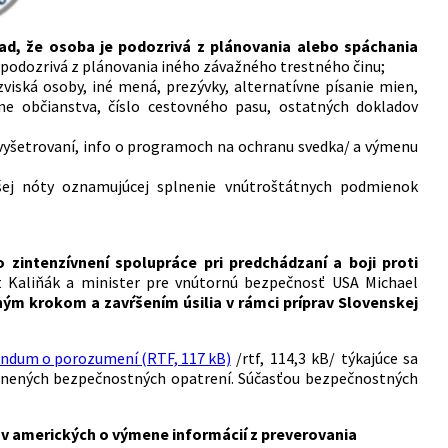
d, že osoba je podozrivá z plánovania alebo spáchania
e podozrivá z plánovania iného závažného trestného činu;
iská osoby, iné mená, prezývky, alternatívne písanie mien,
ne občianstva, číslo cestovného pasu, ostatných dokladov
 vyšetrovaní, info o programoch na ochranu svedka/ a výmenu
ej nóty oznamujúcej splnenie vnútroštátnych podmienok
intenzívnení spolupráce pri predchádzaní a boji proti
t Kaliňák a minister pre vnútornú bezpečnosť USA Michael
ým krokom a zavŕšením úsilia v rámci príprav Slovenskej
dum o porozumení (RTF, 117 kB)
/rtf, 114,3 kB/ týkajúce sa
ilnených bezpečnostných opatrení. Súčasťou bezpečnostných
v amerických o výmene informácií z preverovania