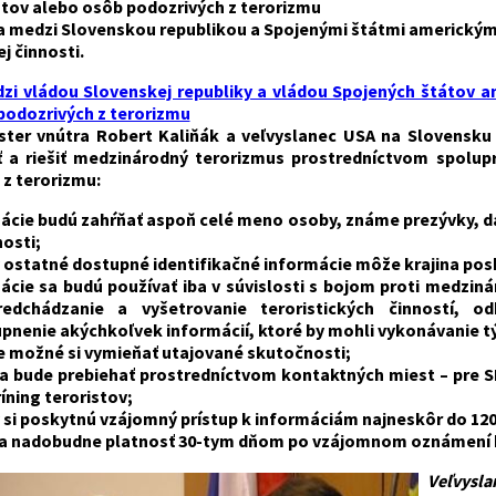
stov alebo osôb podozrivých z terorizmu
 medzi Slovenskou republikou a Spojenými štátmi americkými o
ej činnosti
.
i vládou Slovenskej republiky a vládou Spojených štátov am
podozrivých z terorizmu
ister vnútra Robert Kaliňák a veľvyslanec USA na Slovensku
 a riešiť medzinárodný terorizmus prostredníctvom spoluprá
 z terorizmu:
ácie budú zahŕňať aspoň celé meno osoby, známe prezývky, dá
osti;
 ostatné dostupné identifikačné informácie môže krajina pos
ácie sa budú používať iba v súvislosti s bojom proti medzi
edchádzanie a vyšetrovanie teroristických činností, od
upnenie akýchkoľvek informácií, ktoré by mohli vykonávanie tý
 možné si vymieňať utajované skutočnosti;
 bude prebiehať prostredníctvom kontaktných miest – pre S
íning teroristov;
y si poskytnú vzájomný prístup k informáciám najneskôr do 12
 nadobudne platnosť 30-tym dňom po vzájomnom oznámení kra
Veľvysla