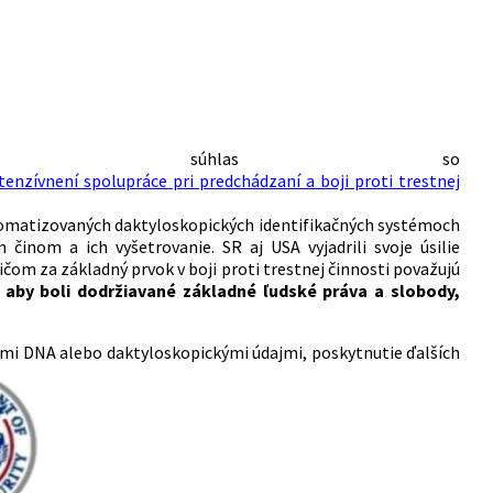
adril súhlas so
nzívnení spolupráce pri predchádzaní a boji proti trestnej
omatizovaných daktyloskopických identifikačných systémoch
inom a ich vyšetrovanie. SR aj USA vyjadrili svoje úsilie
ičom za základný prvok v boji proti trestnej činnosti považujú
 aby boli dodržiavané základné ľudské práva a slobody,
ilmi DNA alebo daktyloskopickými údajmi, poskytnutie ďalších