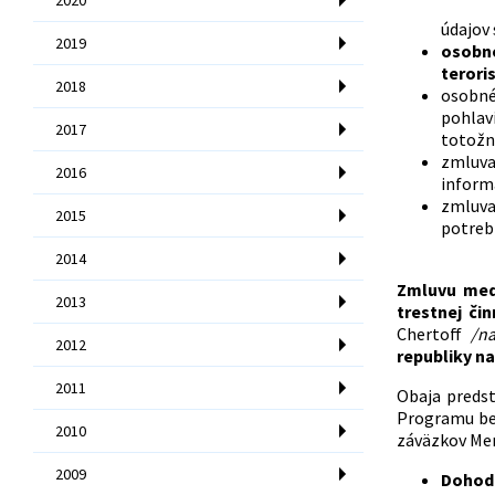
údajov 
2019
osobné
terori
2018
osobné
pohlav
2017
totožno
zmluva
2016
informá
zmluva
2015
potreb
2014
Zmluvu medz
2013
trestnej či
Chertoff
/na
2012
republiky na
2011
Obaja preds
Programu bez
2010
záväzkov Me
2009
Dohoda