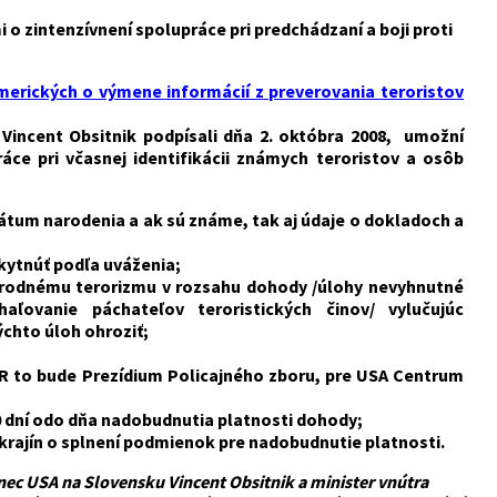
 zintenzívnení spolupráce pri predchádzaní a boji proti
erických o výmene informácií z preverovania teroristov
 Vincent Obsitnik
podpísali dňa 2. októbra 2008
, umožní
ce pri včasnej identifikácii známych teroristov a osôb
tum narodenia a ak sú známe, tak aj údaje o dokladoch a
kytnúť podľa uváženia;
národnému terorizmu
v rozsahu dohody /úlohy nevyhnutné
haľovanie páchateľov teroristických činov/ vylučujúc
chto úloh ohroziť;
R to bude Prezídium Policajného zboru, pre USA Centrum
0 dní odo dňa nadobudnutia platnosti dohody;
jín o splnení podmienok pre nadobudnutie platnosti.
nec USA na Slovensku Vincent Obsitnik a minister vnútra