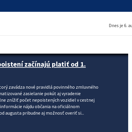
Dnes je 6. 
stení začínajú platiť od 1.
torý zavádza nové pravidlá povinného zmluvného
omatizované zasielanie pokút aj vyradenie
lne znížiť počet nepoistených vozidiel v cestnej
informácie nájdu občania na oficiálnom
 augusta pribudne aj možnosť overiť si...