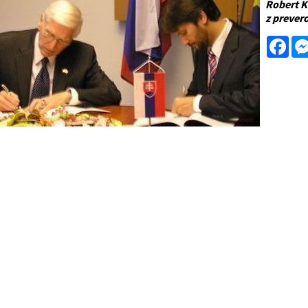
Robert K
z prever
Fac