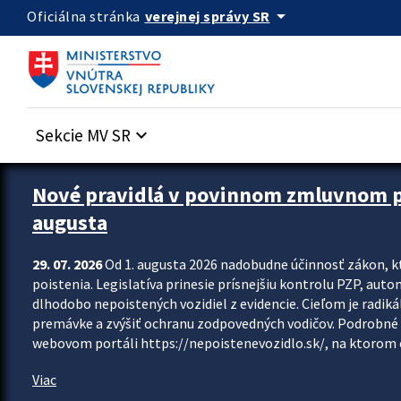
Preskocit na hlavný obsah
arrow_drop_down
verejnej správy SR
Oficiálna stránka
Sekcie MV SR
keyboard_arrow_down
Zastavit automatický posun upútavok
Nové pravidlá v povinnom zmluvnom poi
augusta
29. 07. 2026
Od 1. augusta 2026 nadobudne účinnosť zákon, k
poistenia. Legislatíva prinesie prísnejšiu kontrolu PZP, aut
dlhodobo nepoistených vozidiel z evidencie. Cieľom je radiká
premávke a zvýšiť ochranu zodpovedných vodičov. Podrobné 
webovom portáli https://nepoistenevozidlo.sk/, na ktorom od
Viac