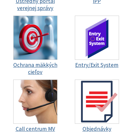
Ústredný portál
IPP
verejnej správy
Ochrana mäkkých
Entry/Exit System
cieľov
Call centrum MV
Objednávky