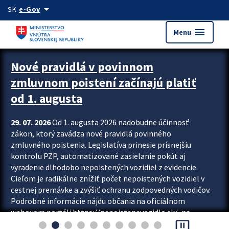
Preskocit na hlavný obsah
arrow_drop_down
SK
e-Gov
menu
Menu
Zastavit automatický posun upútavok
Nové pravidlá v povinnom
zmluvnom poistení začínajú platiť
od 1. augusta
29. 07. 2026
Od 1. augusta 2026 nadobudne účinnosť
zákon, ktorý zavádza nové pravidlá povinného
zmluvného poistenia. Legislatíva prinesie prísnejšiu
kontrolu PZP, automatizované zasielanie pokút aj
vyradenie dlhodobo nepoistených vozidiel z evidencie.
Cieľom je radikálne znížiť počet nepoistených vozidiel v
cestnej premávke a zvýšiť ochranu zodpovedných vodičov.
Podrobné informácie nájdu občania na oficiálnom
webovom portáli https://nepoistenevozidlo.sk/, na
pause_presentation
ktorom od augusta pribudne aj možnosť overiť si...