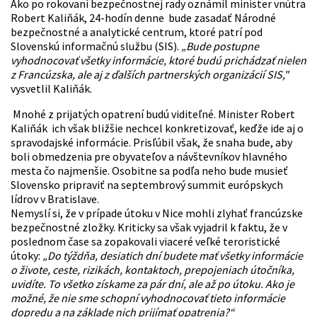
Ako po rokovaní bezpečnostnej rady oznámil minister vnútra
Robert Kaliňák, 24-hodín denne bude zasadať Národné
bezpečnostné a analytické centrum, ktoré patrí pod
Slovenskú informačnú službu (SIS).
„Bude postupne
vyhodnocovať všetky informácie, ktoré budú prichádzať nielen
z Francúzska, ale aj z ďalších partnerských organizácií SIS,"
vysvetlil
Kaliňák
.
Mnohé z prijatých opatrení budú viditeľné.
Minister Robert
Kaliňák
ich však bližšie nechcel konkretizovať, keďže ide aj o
spravodajské informácie. Prisľúbil však, že snaha bude, aby
boli obmedzenia pre obyvateľov a návštevníkov hlavného
mesta čo najmenšie. Osobitne sa podľa neho bude musieť
Slovensko pripraviť na septembrový summit európskych
lídrov v Bratislave.
Nemyslí si
, že v prípade útoku v Nice mohli zlyhať francúzske
bezpečnostné zložky. Kriticky sa však vyjadril k faktu, že v
poslednom čase sa zopakovali viaceré veľké teroristické
útoky:
„Do týždňa, desiatich dní budete mať všetky informácie
o živote, ceste, rizikách, kontaktoch, prepojeniach útočníka,
uvidíte. To všetko získame za pár dní, ale až po útoku. Ako je
možné, že nie sme schopní vyhodnocovať tieto informácie
dopredu a na základe nich prijímať opatrenia?“