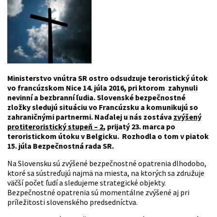
Ministerstvo vnútra SR ostro odsudzuje teroristický útok
vo francúzskom Nice 14. júla 2016, pri ktorom zahynuli
nevinní a bezbranní ľudia. Slovenské bezpečnostné
zložky sledujú situáciu vo Francúzsku a komunikujú so
zahraničnými partnermi. Naďalej u nás zostáva
zvýšený
protiteroristický stupeň – 2
, prijatý 23. marca po
teroristickom útoku v Belgicku. Rozhodla o tom v piatok
15. júla Bezpečnostná rada SR.
Na Slovensku sú zvýšené bezpečnostné opatrenia dlhodobo,
ktoré sa sústreďujú najmä na miesta, na ktorých sa združuje
väčší počet ľudí a sledujeme strategické objekty.
Bezpečnostné opatrenia sú momentálne zvýšené aj pri
príležitosti slovenského predsedníctva.