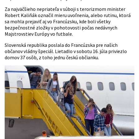
Za najväčšieho nepriateľa v súboji s terorizmom minister
Robert
Kaliňák
označil mieru uvoľnenia, alebo rutinu, ktorá
sa mohla prejaviť aj vo Francúzsku, kde boli všetky
bezpečnostné zložky v pohotovosti počas nedávnych
Majstrovstiev Európy vo futbale.
Slovenská republika poslala do Francúzska pre našich
občanov vládny špeciál. Lietadlo v sobotu 16. júla priviezlo
domov 37 osôb, z toho jednu českú občianku.