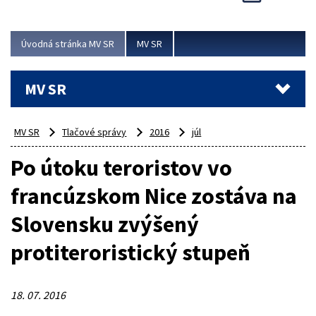
Viac
Úvodná stránka MV SR
MV SR
MV SR
MV SR
Tlačové správy
2016
júl
Po útoku teroristov vo
francúzskom Nice zostáva na
Slovensku zvýšený
protiteroristický stupeň
18. 07. 2016