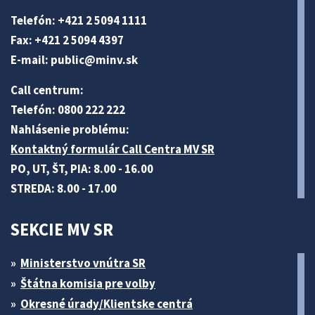
Telefón: +421 2 5094 1111
Fax: +421 2 5094 4397
E-mail:
public@minv
.sk
Call centrum:
Telefón: 0800 222 222
Nahlásenie problému:
Kontaktný formulár Call Centra MV SR
PO, UT, ŠT, PIA: 8.00 - 16.00
STREDA: 8.00 - 17.00
SEKCIE MV SR
Ministerstvo vnútra SR
Štátna komisia pre volby
Okresné úrady/Klientske centrá