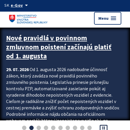
Preskocit na hlavný obsah
arrow_drop_down
SK
e-Gov
menu
Menu
Zastavit automatický posun upútavok
Nové pravidlá v povinnom
zmluvnom poistení začínajú platiť
od 1. augusta
29. 07. 2026
Od 1. augusta 2026 nadobudne účinnosť
zákon, ktorý zavádza nové pravidlá povinného
zmluvného poistenia. Legislatíva prinesie prísnejšiu
kontrolu PZP, automatizované zasielanie pokút aj
vyradenie dlhodobo nepoistených vozidiel z evidencie.
Cieľom je radikálne znížiť počet nepoistených vozidiel v
cestnej premávke a zvýšiť ochranu zodpovedných vodičov.
Podrobné informácie nájdu občania na oficiálnom
webovom portáli https://nepoistenevozidlo.sk/, na
pause_presentation
ktorom od augusta pribudne aj možnosť overiť si...