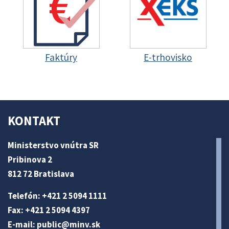
Faktúry
E-trhovisko
KONTAKT
Ministerstvo vnútra SR
Pribinova 2
812 72 Bratislava
Telefón: +421 2 5094 1111
Fax: +421 2 5094 4397
E-mail:
public@minv
.sk