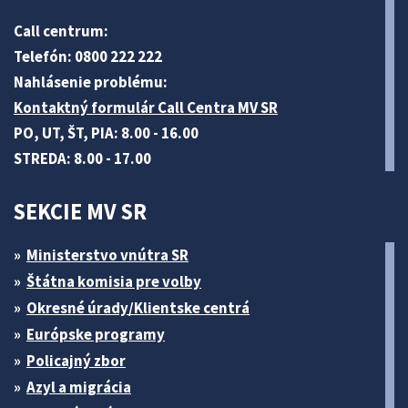
Call centrum:
Telefón: 0800 222 222
Nahlásenie problému:
Kontaktný formulár Call Centra MV SR
PO, UT, ŠT, PIA: 8.00 - 16.00
STREDA: 8.00 - 17.00
SEKCIE MV SR
Ministerstvo vnútra SR
Štátna komisia pre volby
Okresné úrady/Klientske centrá
Európske programy
Policajný zbor
Azyl a migrácia