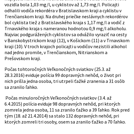
vozidla bola 1,03 mg/l, u cyklistov až 1,73 mg/l. Policajti
odhalili vodiča rekordéra v Bratislavskom kraji a cyklistu v
Trenčianskom kraji. Na druhej priečke neslávnych rekordérov
bol cyklista tiež z Bratislavského kraja s 1,17 mg/l a vodič z
Trnavského kraja s nameranou hodnotou 0,9 mg/l alkoholu.
Najviac podgurážených cyklistov sa odvážilo vyraziť na cesty
v Banskobystrickom kraji (12), v Košickom (11) a v Trnavskom
kraji (10). V troch krajoch policajti u vodičov nezistili alkohol
nad jedno promile, v Trenčianskom, Nitrianskom a
Prešovskom kraji.
Počas tohtoročných Veľkonočných sviatkov (25.3. až
28.3.2016) eviduje polícia 99 dopravných nehôd, o život pri
nich prišla jedna osoba, tri utrpeli ťažké zranenia a 31 osôb
sa zranilo ľahko.
Počas minuloročných Veľkonočných sviatkov (3.4. až
6.4.2015) polícia eviduje 98 dopravných nehôd, pri ktorých
zomrela jedna osoba, 11 sa zranilo ťažko a 39 ľahko. Rok pred
tým (18. až 21.4.2014) sa stalo 132 dopravných nehôd, pri
ktorých zomreli tri osoby, osem sa zranilo ťažko a 70 ľahko.