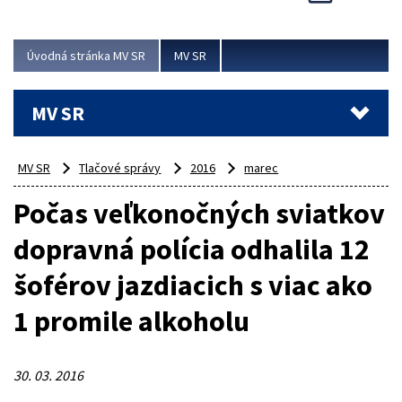
Viac
Úvodná stránka MV SR
MV SR
MV SR
MV SR
Tlačové správy
2016
marec
Počas veľkonočných sviatkov
dopravná polícia odhalila 12
šoférov jazdiacich s viac ako
1 promile alkoholu
30. 03. 2016