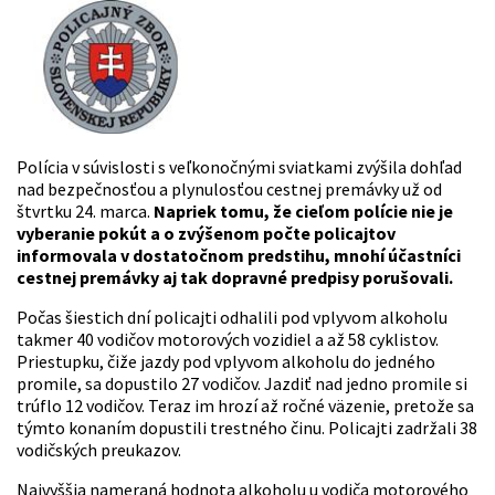
Polícia v súvislosti s veľkonočnými sviatkami zvýšila dohľad
nad bezpečnosťou a plynulosťou cestnej premávky už od
štvrtku 24. marca.
Napriek tomu, že cieľom polície nie je
vyberanie pokút a o zvýšenom počte policajtov
informovala v dostatočnom predstihu, mnohí účastníci
cestnej premávky aj tak dopravné predpisy porušovali.
Počas šiestich dní policajti odhalili pod vplyvom alkoholu
takmer 40 vodičov motorových vozidiel a až 58 cyklistov.
Priestupku, čiže jazdy pod vplyvom alkoholu do jedného
promile, sa dopustilo 27 vodičov. Jazdiť nad jedno promile si
trúflo 12 vodičov. Teraz im hrozí až ročné väzenie, pretože sa
týmto konaním dopustili trestného činu. Policajti zadržali 38
vodičských preukazov.
Najvyššia nameraná hodnota alkoholu u vodiča motorového