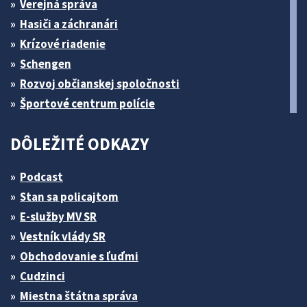
Verejná správa
Hasiči a záchranári
Krízové riadenie
Schengen
Rozvoj občianskej spoločnosti
Športové centrum polície
DÔLEŽITÉ ODKAZY
Podcast
Stan sa policajtom
E-služby MV SR
Vestník vlády SR
Obchodovanie s ľuďmi
Cudzinci
Miestna štátna správa