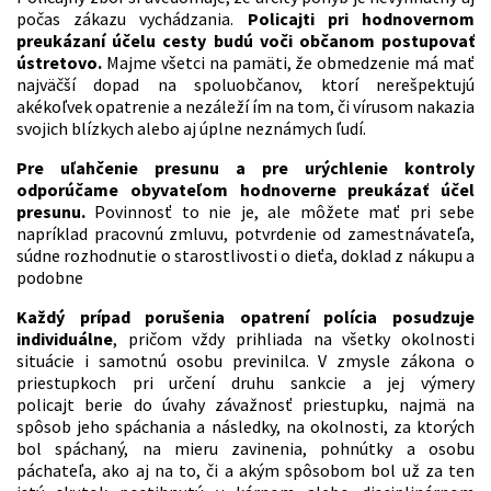
počas zákazu vychádzania.
Policajti pri hodnovernom
preukázaní účelu cesty budú voči občanom postupovať
ústretovo.
Majme všetci na pamäti, že obmedzenie má mať
najväčší dopad na spoluobčanov, ktorí nerešpektujú
akékoľvek opatrenie a nezáleží ím na tom, či vírusom nakazia
svojich blízkych alebo aj úplne neznámych ľudí.
Pre uľahčenie presunu a pre urýchlenie kontroly
odporúčame obyvateľom hodnoverne preukázať účel
presunu.
Povinnosť to nie je, ale môžete mať pri sebe
napríklad pracovnú zmluvu, potvrdenie od zamestnávateľa,
súdne rozhodnutie o starostlivosti o dieťa, doklad z nákupu a
podobne
Každý prípad porušenia opatrení polícia posudzuje
individuálne
, pričom vždy prihliada na všetky okolnosti
situácie i samotnú osobu previnilca. V zmysle zákona o
priestupkoch pri určení druhu sankcie a jej výmery
policajt berie do úvahy závažnosť priestupku, najmä na
spôsob jeho spáchania a následky, na okolnosti, za ktorých
bol spáchaný, na mieru zavinenia, pohnútky a osobu
páchateľa, ako aj na to, či a akým spôsobom bol už za ten