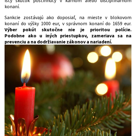
istý skutok postihnutý v kárnom alebo disciplinárnom
konaní.
Sankcie zostávajú ako doposiaľ, na mieste v blokovom
konaní do výšky 1000 eur, v správnom konaní do 1659 eur.
Výber pokút skutočne nie je prioritou polície.
Podobne ako u iných priestupkov, zameriava sa na
prevenciu a na dodržiavanie zákonov a nariadení.