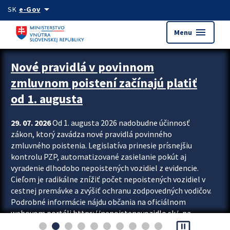
Preskocit na hlavný obsah
arrow_drop_down
SK
e-Gov
menu
Menu
Zastavit automatický posun upútavok
Nové pravidlá v povinnom
zmluvnom poistení začínajú platiť
od 1. augusta
29. 07. 2026
Od 1. augusta 2026 nadobudne účinnosť
zákon, ktorý zavádza nové pravidlá povinného
zmluvného poistenia. Legislatíva prinesie prísnejšiu
kontrolu PZP, automatizované zasielanie pokút aj
vyradenie dlhodobo nepoistených vozidiel z evidencie.
Cieľom je radikálne znížiť počet nepoistených vozidiel v
cestnej premávke a zvýšiť ochranu zodpovedných vodičov.
Podrobné informácie nájdu občania na oficiálnom
webovom portáli https://nepoistenevozidlo.sk/, na
pause_presentation
ktorom od augusta pribudne aj možnosť overiť si...