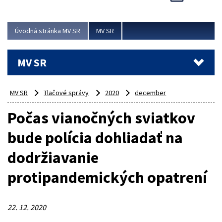
Viac
Úvodná stránka MV SR
MV SR
MV SR
MV SR
Tlačové správy
2020
december
Počas vianočných sviatkov
bude polícia dohliadať na
dodržiavanie
protipandemických opatrení
22. 12. 2020