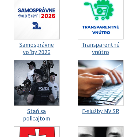
Samosprávne
Transparentné
voľby 2026
vnútro
Staň sa
E-služby MV SR
policajtom