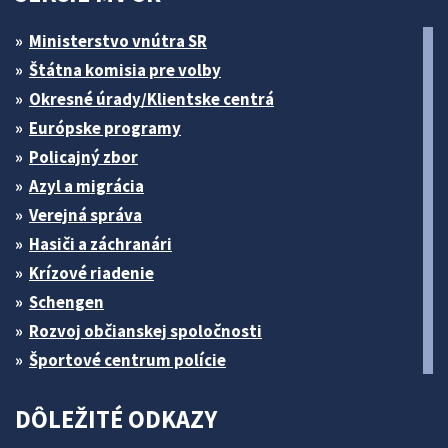
Ministerstvo vnútra SR
Štátna komisia pre volby
Okresné úrady/Klientske centrá
Európske programy
Policajný zbor
Azyl a migrácia
Verejná správa
Hasiči a záchranári
Krízové riadenie
Schengen
Rozvoj občianskej spoločnosti
Športové centrum polície
DÔLEŽITÉ ODKAZY