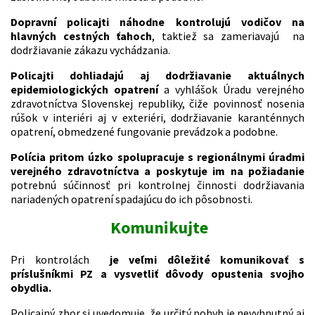
Dopravní policajti
náhodne kontrolujú vodičov na
hlavných cestných ťahoch
, taktiež sa zameriavajú na
dodržiavanie zákazu vychádzania.
Policajti dohliadajú aj dodržiavanie aktuálnych
epidemiologických
opatrení
a vyhlášok Úradu verejného
zdravotníctva Slovenskej republiky, čiže povinnosť nosenia
rúšok v interiéri aj v exteriéri, dodržiavanie karanténnych
opatrení, obmedzené fungovanie prevádzok a podobne.
Polícia pritom úzko spolupracuje s regionálnymi úradmi
verejného zdravotníctva a poskytuje im na požiadanie
potrebnú súčinnosť pri kontrolnej činnosti dodržiavania
nariadených opatrení spadajúcu do ich pôsobnosti.
Komunikujte
Pri kontrolách
je veľmi dôležité komunikovať s
príslušníkmi PZ a vysvetliť dôvody opustenia svojho
obydlia.
Policajný zbor si uvedomuje, že určitý pohyb je nevyhnutný aj