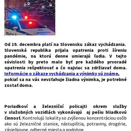
Od 19. decembra platí na Slovensku zákaz vychádzania.
Slovenská republika prijala opatrenia proti šíreniu
pandémie, na ktorú denne umierajú ľudia. V tejto
súvislosti by preto malo byť pre každého prvoradé
opatrenia rešpektovať a čo najviac sa zdržiavať doma.
Informácie o zákaze vychádzania a výnimky sú známe
,
pokiaľ sa na vás nevzťahuje žiadna výnimka, je potrebné
zostať doma.
Poriadkoví a železniční policajti
okrem služby
v služobných vozidlách vykonávajú aj pešiu hliadkovú
činnosť.
Kontrolujú lokality so zvýšenou koncentráciou osôb
ako sú železničné stanice, nástupištia, potraviny, drogérie,
zásielkovne, odberné miesta a podobne.