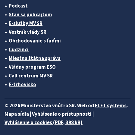
Podcast
Stan sa policajtom
E-služby MV SR
Vestník vlády SR
Obchodovanie s ľuďmi
Cudzinci
Miestna štátna správa
Vládny program ESO
Call centrum MV SR
E-trhovisko
© 2026 Ministerstvo vnútra SR. Web od
ELET systems
.
Mapa sídla
|
Vyhlásenie o prístupnosti
|
Vyhlásenie o cookies (PDF, 398 kB)