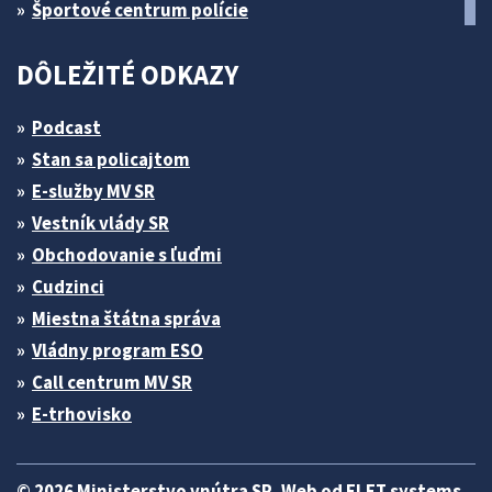
Športové centrum polície
DÔLEŽITÉ ODKAZY
Podcast
Stan sa policajtom
E-služby MV SR
Vestník vlády SR
Obchodovanie s ľuďmi
Cudzinci
Miestna štátna správa
Vládny program ESO
Call centrum MV SR
E-trhovisko
© 2026 Ministerstvo vnútra SR. Web od
ELET systems
.