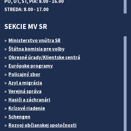
PO, UT, ŠT, PIA: 8.00 - 16.00
STREDA: 8.00 - 17.00
SEKCIE MV SR
Ministerstvo vnútra SR
Štátna komisia pre volby
Okresné úrady/Klientske centrá
Európske programy
Policajný zbor
Azyl a migrácia
Verejná správa
Hasiči a záchranári
Krízové riadenie
Schengen
Rozvoj občianskej spoločnosti