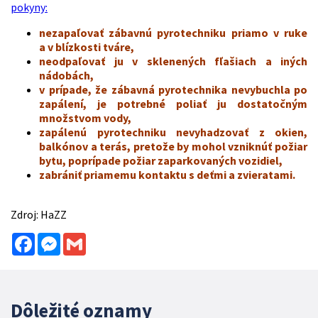
pokyny:
nezapaľovať zábavnú pyrotechniku priamo v ruke
a v blízkosti tváre,
neodpaľovať ju v sklenených fľašiach a iných
nádobách,
v prípade, že zábavná pyrotechnika nevybuchla po
zapálení, je potrebné poliať ju dostatočným
množstvom vody,
zapálenú pyrotechniku nevyhadzovať z okien,
balkónov a terás, pretože by mohol vzniknúť požiar
bytu, poprípade požiar zaparkovaných vozidiel,
zabrániť priamemu kontaktu s deťmi a zvieratami.
Zdroj: HaZZ
Facebook
Messenger
Gmail
Dôležité oznamy