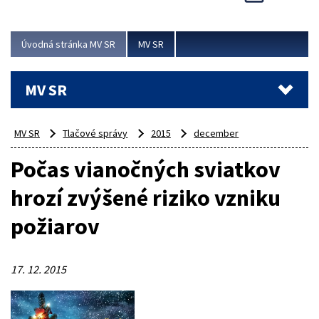
Viac
Úvodná stránka MV SR
MV SR
MV SR
MV SR
Tlačové správy
2015
december
Počas vianočných sviatkov
hrozí zvýšené riziko vzniku
požiarov
17. 12. 2015