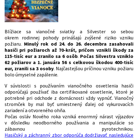
Blížiace sa vianočné sviatky a Silvester so sebou
okrem rodinnej pohody prinášajú zvýšené riziko vzniku
požiaru.
Minulý rok od 24. do 26. decembra zasahovali
hasiči pri požiaroch až 70-krát, pričom vznikli škody za
115-tisíc eur a zranilo sa 6 osôb
.
Počas Silvestra vzniklo
62 požiarov a 1. januára 56 s celkovou škodou 400-tisíc
eur, zranili sa 3 osoby
. Najčastejšou príčinou vzniku požiaru
bolo úmyselné zapálenie.
V súvislosti s používaním vianočného osvetlenia hasiči
odporúčajú používať iba certifikované osvetlenie, ktoré je
potrebné pri odchode z domácnosti vždy vypnúť. Vianočný
stromček by mal byť umiestnený ďalej od vykurovacích
zariadení a otvoreného ohňa.
Počas osláv Nového roka vzniká enormný nárast výjazdov
v dôsledku neodborného používania a manipulácie so
zábavnou pyrotechnikou.
Hasičský a záchranný zbor odporúča dodržiavať nasledujúce