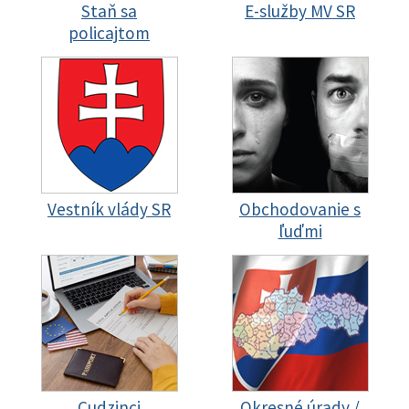
Staň sa
E-služby MV SR
policajtom
Vestník vlády SR
Obchodovanie s
ľuďmi
Cudzinci
Okresné úrady /