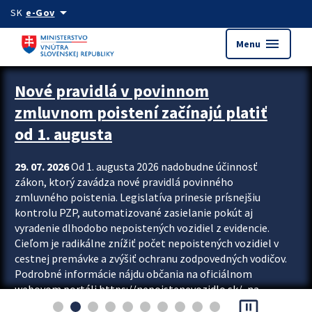
Preskocit na hlavný obsah
arrow_drop_down
SK
e-Gov
menu
Menu
Zastavit automatický posun upútavok
Nové pravidlá v povinnom
zmluvnom poistení začínajú platiť
od 1. augusta
29. 07. 2026
Od 1. augusta 2026 nadobudne účinnosť
zákon, ktorý zavádza nové pravidlá povinného
zmluvného poistenia. Legislatíva prinesie prísnejšiu
kontrolu PZP, automatizované zasielanie pokút aj
vyradenie dlhodobo nepoistených vozidiel z evidencie.
Cieľom je radikálne znížiť počet nepoistených vozidiel v
cestnej premávke a zvýšiť ochranu zodpovedných vodičov.
Podrobné informácie nájdu občania na oficiálnom
webovom portáli https://nepoistenevozidlo.sk/, na
pause_presentation
ktorom od augusta pribudne aj možnosť overiť si...