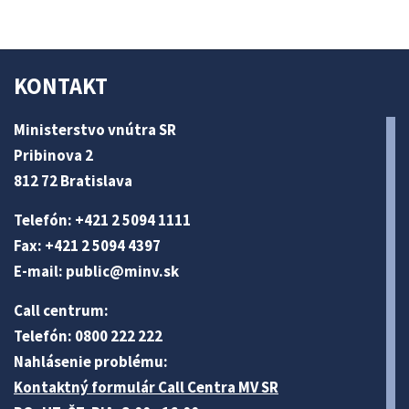
KONTAKT
Ministerstvo vnútra SR
Pribinova 2
812 72 Bratislava
Telefón: +421 2 5094 1111
Fax: +421 2 5094 4397
E-mail:
public@minv
.sk
Call centrum:
Telefón: 0800 222 222
Nahlásenie problému:
Kontaktný formulár Call Centra MV SR