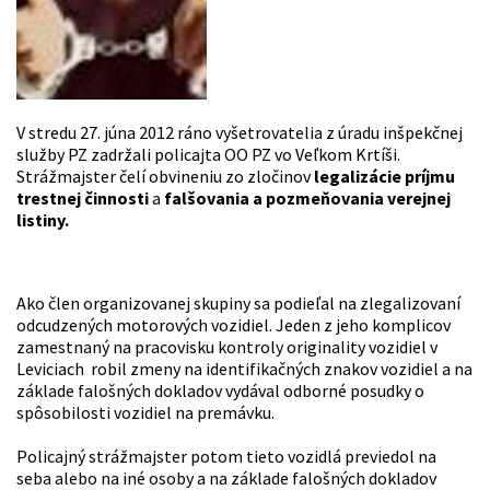
V stredu 27. júna 2012 ráno vyšetrovatelia z úradu inšpekčnej
služby PZ zadržali policajta OO PZ vo Veľkom Krtíši.
Strážmajster čelí obvineniu zo zločinov
legalizácie príjmu
trestnej činnosti
a
falšovania a pozmeňovania verejnej
listiny.
Ako člen organizovanej skupiny sa podieľal na zlegalizovaní
odcudzených motorových vozidiel. Jeden z jeho komplicov
zamestnaný na pracovisku kontroly originality vozidiel v
Leviciach robil zmeny na identifikačných znakov vozidiel a na
základe falošných dokladov vydával odborné posudky o
spôsobilosti vozidiel na premávku.
Policajný strážmajster potom tieto vozidlá previedol na
seba alebo na iné osoby a na základe falošných dokladov