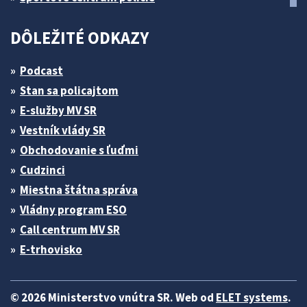
DÔLEŽITÉ ODKAZY
Podcast
Stan sa policajtom
E-služby MV SR
Vestník vlády SR
Obchodovanie s ľuďmi
Cudzinci
Miestna štátna správa
Vládny program ESO
Call centrum MV SR
E-trhovisko
© 2026 Ministerstvo vnútra SR. Web od
ELET systems
.