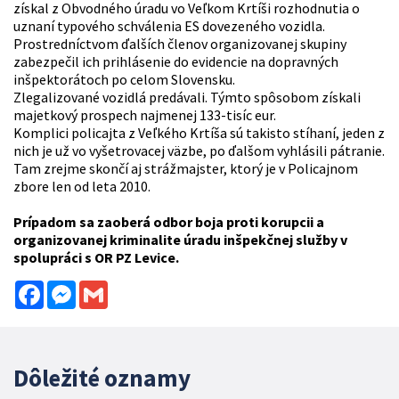
získal z Obvodného úradu vo Veľkom Krtíši rozhodnutia o
uznaní typového schválenia ES dovezeného vozidla.
Prostredníctvom ďalších členov organizovanej skupiny
zabezpečil ich prihlásenie do evidencie na dopravných
inšpektorátoch po celom Slovensku.
Zlegalizované vozidlá predávali. Týmto spôsobom získali
majetkový prospech najmenej 133-tisíc eur.
Komplici policajta z Veľkého Krtíša sú takisto stíhaní, jeden z
nich je už vo vyšetrovacej väzbe, po ďalšom vyhlásili pátranie.
Tam zrejme skončí aj strážmajster, ktorý je v Policajnom
zbore len od leta 2010.
Prípadom sa zaoberá odbor boja proti korupcii a
organizovanej kriminalite úradu inšpekčnej služby v
spolupráci s OR PZ Levice.
Facebook
Messenger
Gmail
Dôležité oznamy