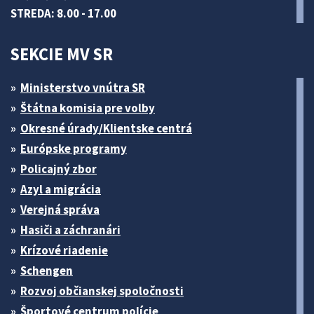
STREDA: 8.00 - 17.00
SEKCIE MV SR
Ministerstvo vnútra SR
Štátna komisia pre volby
Okresné úrady/Klientske centrá
Európske programy
Policajný zbor
Azyl a migrácia
Verejná správa
Hasiči a záchranári
Krízové riadenie
Schengen
Rozvoj občianskej spoločnosti
Športové centrum polície