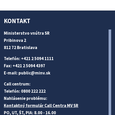
KONTAKT
Ministerstvo vnútra SR
Pribinova 2
812 72 Bratislava
Telefón: +421 2 5094 1111
Fax: +421 2 5094 4397
E-mail:
public@minv
.sk
Call centrum:
Telefón: 0800 222 222
Nahlásenie problému:
Kontaktný formulár Call Centra MV SR
PO, UT, ŠT, PIA: 8.00 - 16.00