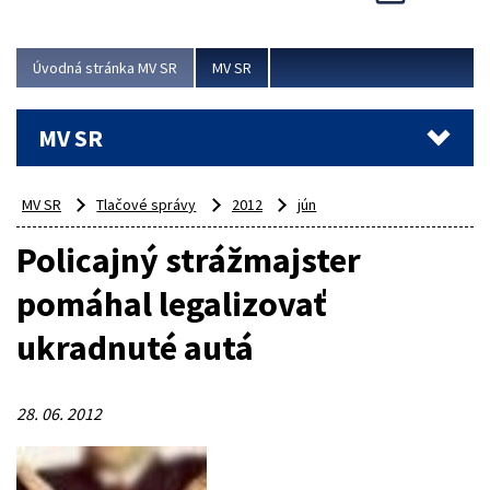
Viac
Úvodná stránka MV SR
MV SR
MV SR
MV SR
Tlačové správy
2012
jún
Policajný strážmajster
pomáhal legalizovať
ukradnuté autá
28. 06. 2012