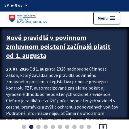
Preskocit na hlavný obsah
arrow_drop_down
SK
e-Gov
menu
Menu
Zastavit automatický posun upútavok
Nové pravidlá v povinnom
zmluvnom poistení začínajú platiť
od 1. augusta
29. 07. 2026
Od 1. augusta 2026 nadobudne účinnosť
zákon, ktorý zavádza nové pravidlá povinného
zmluvného poistenia. Legislatíva prinesie prísnejšiu
kontrolu PZP, automatizované zasielanie pokút aj
vyradenie dlhodobo nepoistených vozidiel z evidencie.
Cieľom je radikálne znížiť počet nepoistených vozidiel v
cestnej premávke a zvýšiť ochranu zodpovedných vodičov.
Podrobné informácie nájdu občania na oficiálnom
webovom portáli https://nepoistenevozidlo.sk/, na
pause_presentation
ktorom od augusta pribudne aj možnosť overiť si...