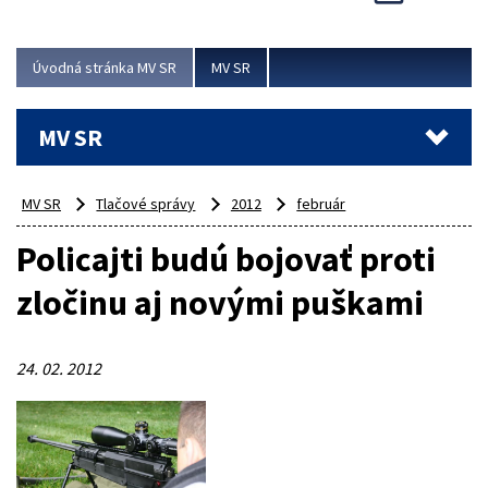
Viac
Úvodná stránka MV SR
MV SR
MV SR
MV SR
Tlačové správy
2012
február
Policajti budú bojovať proti
zločinu aj novými puškami
24. 02. 2012