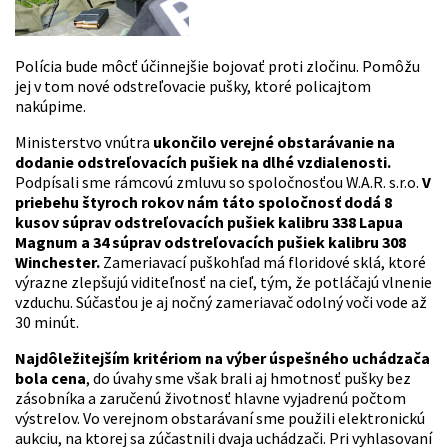
Polícia bude môcť účinnejšie bojovať proti zločinu. Pomôžu
jej v tom nové odstreľovacie pušky, ktoré policajtom
nakúpime.
Ministerstvo vnútra
ukončilo verejné obstarávanie na
dodanie odstreľovacích pušiek na dlhé vzdialenosti.
Podpísali sme rámcovú zmluvu so spoločnosťou W.A.R. s.r.o.
V
priebehu štyroch rokov nám táto spoločnosť dodá 8
kusov súprav odstreľovacích pušiek kalibru 338 Lapua
Magnum a 34 súprav odstreľovacích pušiek kalibru 308
Winchester.
Zameriavací puškohľad má floridové sklá, ktoré
výrazne zlepšujú viditeľnosť na cieľ, tým, že potláčajú vlnenie
vzduchu. Súčasťou je aj nočný zameriavač odolný voči vode až
30 minút.
Najdôležitejším kritériom na výber úspešného uchádzača
bola cena
, do úvahy sme však brali aj hmotnosť pušky bez
zásobníka a zaručenú životnosť hlavne vyjadrenú počtom
výstrelov. Vo verejnom obstarávaní sme použili elektronickú
aukciu, na ktorej sa zúčastnili dvaja uchádzači. Pri vyhlasovaní