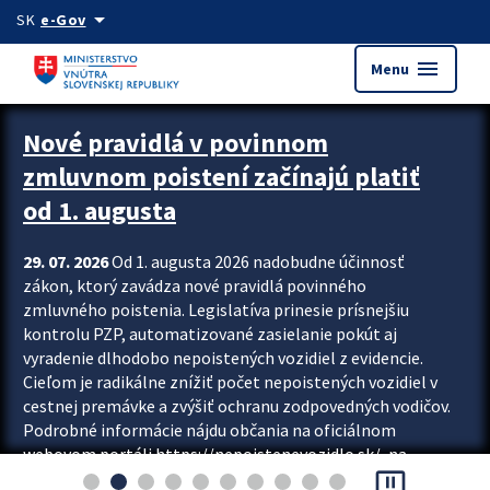
Preskocit na hlavný obsah
arrow_drop_down
SK
e-Gov
menu
Menu
Zastavit automatický posun upútavok
Nové pravidlá v povinnom
zmluvnom poistení začínajú platiť
od 1. augusta
29. 07. 2026
Od 1. augusta 2026 nadobudne účinnosť
zákon, ktorý zavádza nové pravidlá povinného
zmluvného poistenia. Legislatíva prinesie prísnejšiu
kontrolu PZP, automatizované zasielanie pokút aj
vyradenie dlhodobo nepoistených vozidiel z evidencie.
Cieľom je radikálne znížiť počet nepoistených vozidiel v
cestnej premávke a zvýšiť ochranu zodpovedných vodičov.
Podrobné informácie nájdu občania na oficiálnom
webovom portáli https://nepoistenevozidlo.sk/, na
pause_presentation
ktorom od augusta pribudne aj možnosť overiť si...