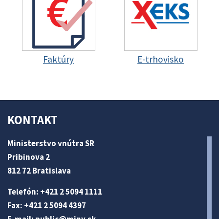
Faktúry
E-trhovisko
KONTAKT
Ministerstvo vnútra SR
Pribinova 2
812 72 Bratislava
Telefón: +421 2 5094 1111
Fax: +421 2 5094 4397
E-mail:
public@minv
.sk