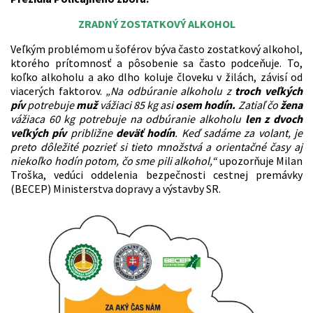
ZRADNÝ ZOSTATKOVÝ ALKOHOL
Veľkým problémom u šoférov býva často zostatkový alkohol,
ktorého prítomnosť a pôsobenie sa často podceňuje. To,
koľko alkoholu a ako dlho koluje človeku v žilách, závisí od
viacerých faktorov.
„Na odbúranie alkoholu z
troch veľkých
pív
potrebuje
muž
vážiaci 85 kg asi
osem hodín.
Zatiaľ čo
žena
vážiaca 60 kg potrebuje na odbúranie alkoholu
len z dvoch
veľkých pív
približne
deväť hodín
. Keď sadáme za volant, je
preto dôležité pozrieť si tieto množstvá a orientačné časy aj
niekoľko hodín potom, čo sme pili alkohol,“
upozorňuje Milan
Troška, vedúci oddelenia bezpečnosti cestnej premávky
(BECEP) Ministerstva dopravy a výstavby SR.