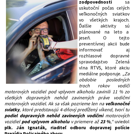
zodpovednosti
sa
uskutoční počas celých
veľkonočných sviatkov
vo všetkých krajoch.
Ďalšie aktivity sú
plánované na leto a
jeseň. O tejto
preventívnej akcii bude
informovať aj
rozhlasové dopravné
spravodajstvo Zelená
vlna RTVS, ktoré akciu
mediálne podporuje.
„Za
obdobie posledných
troch rokov vodiči
motorových vozidiel pod vplyvom alkoholu zavinili 11 % zo
všetkých dopravných nehôd zavinených práve vodičmi
motorových vozidiel. Ak sa však pozrieme len na
veľkonočné
sviatky
, ktoré predstavujú 4-dňový predĺžený víkend, tvorí tu
podiel
dopravných nehôd zavinených vodičmi
motorových
vozidiel
pod vplyvom alkoholu
v priemere až
23 %
,“
uviedol
plk. Ján Ignaták, riaditeľ odboru dopravnej polície
Prezídia Policajného zboru.