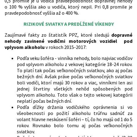
0,5 promile je u vodiča pravdepodobnosť dopravnej nehody
o 100 % vyššia ako u vodiča, ktorý nepil. Pri 0,8 promile je
pravdepodobnosť vyššia až o 400 %.
RIZIKOVÉ SVIATKY A PREDĹŽENÉ VÍKENDY
Zaujímavé fakty zo štatistík PPZ, ktoré sledujú
dopravné
nehody zavinené vodičmi motorových vozidiel pod
vplyvom alkoholu
v rokoch 2015-2017:
Podľa veku šoféra - vinníka nehody, bolo najviac vodičov
pod vplyvom alkoholu z vekovej kategórie 18-24 rokov.
To platí tak počas veľkonočných sviatkov, ako aj počas
bežných dní. Avšak práve počas veľkonočných sviatkov
boli vodiči, ktorí majú 30 rokov a viac, vinníkmi len asi
jednej štvrtiny všetkých nehôd spôsobených pod
vplyvom alkoholu. Toto však o tejto vekovej kategórii
neplatí počas bežných dní.
Podľa dĺžky držania vodičského oprávnenia si vo
všeobecnosti po požití alkoholu trúfnu sadnúť za
volant hlavne neskúsení šoféri – tí, čo ho majú od 1 do 5
rokov. Rovnako bolo tomu aj počas veľkonočných
sviatkov.