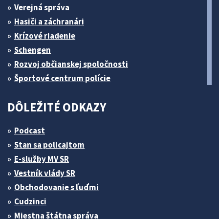
Verejná správa
Hasiči a záchranári
Krízové riadenie
Schengen
Rozvoj občianskej spoločnosti
Športové centrum polície
DÔLEŽITÉ ODKAZY
Podcast
Stan sa policajtom
E-služby MV SR
Vestník vlády SR
Obchodovanie s ľuďmi
Cudzinci
Miestna štátna správa