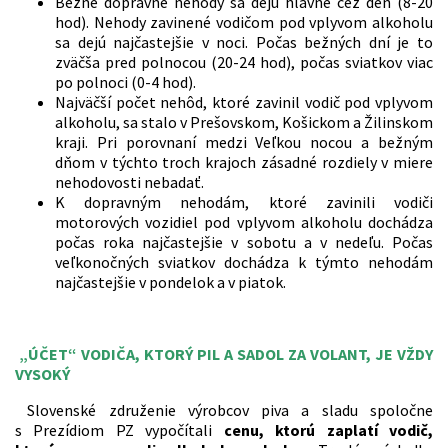
Bežné dopravné nehody sa dejú hlavne cez deň (8-20
hod). Nehody zavinené vodičom pod vplyvom alkoholu
sa dejú najčastejšie v noci. Počas bežných dní je to
zväčša pred polnocou (20-24 hod), počas sviatkov viac
po polnoci (0-4 hod).
Najväčší počet nehôd, ktoré zavinil vodič pod vplyvom
alkoholu, sa stalo v Prešovskom, Košickom a Žilinskom
kraji. Pri porovnaní medzi Veľkou nocou a bežným
dňom v týchto troch krajoch zásadné rozdiely v miere
nehodovosti nebadať.
K dopravným nehodám, ktoré zavinili vodiči
motorových vozidiel pod vplyvom alkoholu dochádza
počas roka najčastejšie v sobotu a v nedeľu. Počas
veľkonočných sviatkov dochádza k týmto nehodám
najčastejšie v pondelok a v piatok.
„ÚČET“ VODIČA, KTORÝ PIL A SADOL ZA VOLANT, JE VŽDY
VYSOKÝ
Slovenské združenie výrobcov piva a sladu spoločne
s Prezídiom PZ vypočítali
cenu, ktorú zaplatí vodič,