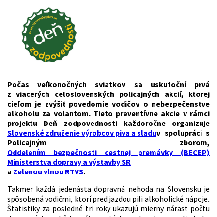
Počas veľkonočných sviatkov sa uskutoční prvá
z viacerých celoslovenských policajných akcií, ktorej
cieľom je zvýšiť povedomie vodičov o nebezpečenstve
alkoholu za volantom. Tieto preventívne akcie v rámci
projektu Deň zodpovednosti každoročne organizuje
Slovenské združenie výrobcov piva a sladu
v spolupráci s
Policajným zborom,
Oddelením bezpečnosti cestnej premávky (BECEP)
Ministerstva dopravy a výstavby SR
a
Zelenou vlnou RTVS
.
Takmer každá jedenásta dopravná nehoda na Slovensku je
spôsobená vodičmi, ktorí pred jazdou pili alkoholické nápoje
.
Štatistiky za posledné tri roky ukazujú mierny nárast počtu