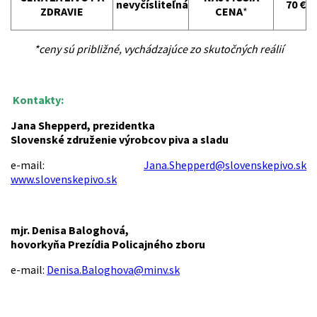
nevyčísliteľná
70 €
ZDRAVIE
CENA
*
*ceny sú približné, vychádzajúce zo skutočných reálií
Kontakty:
Jana Shepperd, prezidentka
Slovenské združenie výrobcov piva a sladu
e-mail:
Jana.Shepperd@slovenskepivo.sk
www.slovenskepivo.sk
mjr. Denisa Baloghová,
hovorkyňa Prezídia Policajného zboru
e-mail:
Denisa.Baloghova@minv.sk