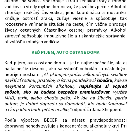
alkohol na vodiča. Spôsobuje stratu sebakontroly a mnoho
vodičov sa vtedy mylne domnieva, že jazdí bezpečne. Alkohol
zhoršuje reakčný čas vodiča, jeho koordináciu a motoriku.
Znižuje ostrosť zraku, zužuje videnie a spôsobuje tak
rozostrené vnímanie situácie na ceste, čím vážne ohrozuje
životy ostatných účastníkov cestnej premávky. Alkohol
zároveň spôsobuje impulzívnejšie a riskantnejšie správanie,
obzvlášť u mladých vodičov.
KEĎ PIJEM, AUTO OSTANE DOMA
Keď pijem, auto ostane doma – je to najbezpečnejšie, ale aj
najlacnejšie riešenie, ako sa vyhnúť nehodám a následným
nepríjemnostiam.
„Ak plánujete počas veľkonočných sviatkov
navštíviť rodinu, priateľov, či ísť na pondelkovú
šibačku
, kde sa
nevyhnete konzumácii alkoholu,
naplánujte si
vopred
spôsob, ako sa budete bezpečne premiestňovať
:
využite
MHD, taxík, alebo choďte pešo. Ak ide na šibačku partia
autom, je dobré dopredu sa dohodnúť, kto bude šoférovať
a tým pádom bude piť len nealko,“
odporúča Jana Shepperd.
Podľa výpočtov BECEP sa nárast pravdepodobnosti
dopravnej nehody zvyšuje s koncentráciou alkoholu v krvi. Pri