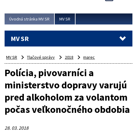
Viac
Úvodná stránka MV SR
MV SR
MV SR
MV SR
Tlačové správy
2018
marec
Polícia, pivovarníci a
ministerstvo dopravy varujú
pred alkoholom za volantom
počas veľkonočného obdobia
28. 03. 2018