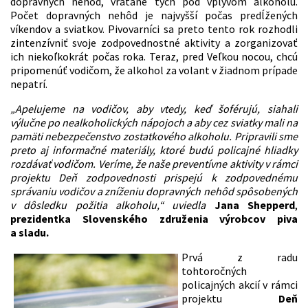
dopravných nehôd, vrátane tých pod vplyvom alkoholu.
Počet dopravných nehôd je najvyšší počas predĺžených
víkendov a sviatkov. Pivovarníci sa preto tento rok rozhodli
zintenzívniť svoje zodpovednostné aktivity a zorganizovať
ich niekoľkokrát počas roka. Teraz, pred Veľkou nocou, chcú
pripomenúť vodičom, že alkohol za volant v žiadnom prípade
nepatrí.
„Apelujeme na vodičov, aby vtedy, keď šoférujú, siahali
výlučne po nealkoholických nápojoch a aby cez sviatky mali na
pamäti nebezpečenstvo zostatkového alkoholu. Pripravili sme
preto aj informačné materiály, ktoré budú policajné hliadky
rozdávať vodičom. Veríme, že naše preventívne aktivity v rámci
projektu Deň zodpovednosti prispejú k zodpovednému
správaniu vodičov a zníženiu dopravných nehôd spôsobených
v dôsledku požitia alkoholu,“ uviedla
Jana Shepperd
,
prezidentka Slovenského združenia výrobcov piva
a sladu.
Prvá z radu
tohtoročných
policajných akcií v rámci
projektu
Deň