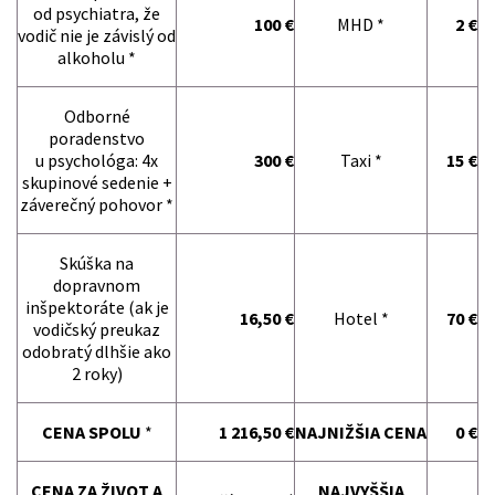
od psychiatra, že
100 €
MHD *
2 €
vodič nie je závislý od
alkoholu *
Odborné
poradenstvo
u psychológa: 4x
300 €
Taxi *
15 €
skupinové sedenie +
záverečný pohovor *
Skúška na
dopravnom
inšpektoráte (ak je
16,50 €
Hotel *
70 €
vodičský preukaz
odobratý dlhšie ako
2 roky)
CENA SPOLU
*
1 216,50 €
NAJNIŽŠIA CENA
0 €
CENA ZA ŽIVOT A
NAJVYŠŠIA