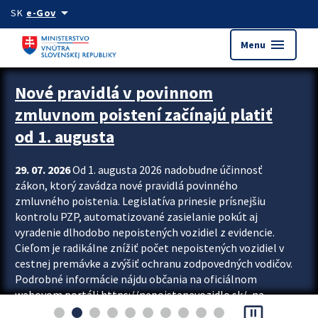
Preskocit na hlavný obsah
arrow_drop_down
SK
e-Gov
menu
Menu
Zastavit automatický posun upútavok
Nové pravidlá v povinnom
zmluvnom poistení začínajú platiť
od 1. augusta
29. 07. 2026
Od 1. augusta 2026 nadobudne účinnosť
zákon, ktorý zavádza nové pravidlá povinného
zmluvného poistenia. Legislatíva prinesie prísnejšiu
kontrolu PZP, automatizované zasielanie pokút aj
vyradenie dlhodobo nepoistených vozidiel z evidencie.
Cieľom je radikálne znížiť počet nepoistených vozidiel v
cestnej premávke a zvýšiť ochranu zodpovedných vodičov.
Podrobné informácie nájdu občania na oficiálnom
webovom portáli https://nepoistenevozidlo.sk/, na
pause_presentation
ktorom od augusta pribudne aj možnosť overiť si...