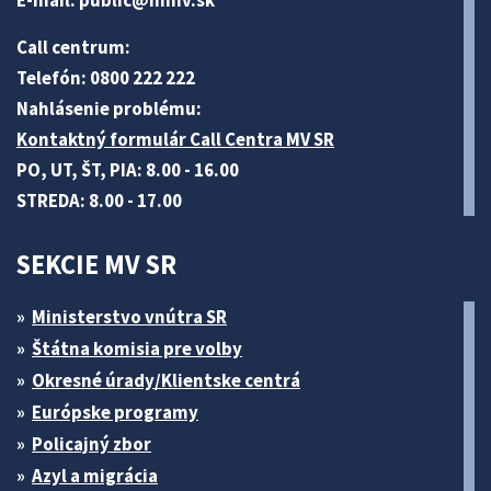
Call centrum:
Telefón: 0800 222 222
Nahlásenie problému:
Kontaktný formulár Call Centra MV SR
PO, UT, ŠT, PIA: 8.00 - 16.00
STREDA: 8.00 - 17.00
SEKCIE MV SR
Ministerstvo vnútra SR
Štátna komisia pre volby
Okresné úrady/Klientske centrá
Európske programy
Policajný zbor
Azyl a migrácia