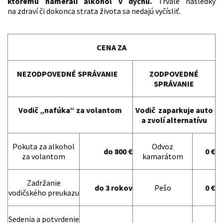
ktorému namerali alkohol v dychu.
Trvalé následky
na zdraví či dokonca strata života sa nedajú vyčísliť.
CENA ZA
NEZODPOVEDNÉ SPRÁVANIE
ZODPOVEDNÉ
SPRÁVANIE
Vodič „nafúka“ za volantom
Vodič zaparkuje auto
a zvolí alternatívu
Pokuta za alkohol
Odvoz
do 800 €
0 €
za volantom
kamarátom
Zadržanie
do 3 rokov
Pešo
0 €
vodičského preukazu
Sedenia a potvrdenie