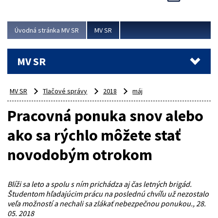
Viac
Úvodná stránka MV SR
MV SR
MV SR
MV SR
Tlačové správy
2018
máj
Pracovná ponuka snov alebo
ako sa rýchlo môžete stať
novodobým otrokom
Blíži sa leto a spolu s ním prichádza aj čas letných brigád.
Študentom hľadajúcim prácu na poslednú chvíľu už nezostalo
veľa možností a nechali sa zlákať nebezpečnou ponukou., 28.
05. 2018