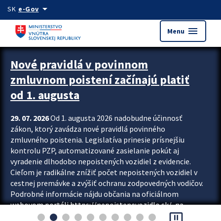
Preskocit na hlavný obsah
arrow_drop_down
SK
e-Gov
menu
Menu
Zastavit automatický posun upútavok
Nové pravidlá v povinnom
zmluvnom poistení začínajú platiť
od 1. augusta
29. 07. 2026
Od 1. augusta 2026 nadobudne účinnosť
zákon, ktorý zavádza nové pravidlá povinného
zmluvného poistenia. Legislatíva prinesie prísnejšiu
kontrolu PZP, automatizované zasielanie pokút aj
vyradenie dlhodobo nepoistených vozidiel z evidencie.
Cieľom je radikálne znížiť počet nepoistených vozidiel v
cestnej premávke a zvýšiť ochranu zodpovedných vodičov.
Podrobné informácie nájdu občania na oficiálnom
webovom portáli https://nepoistenevozidlo.sk/, na
pause_presentation
ktorom od augusta pribudne aj možnosť overiť si...