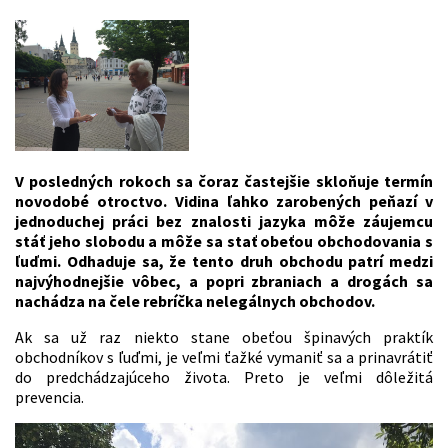
V posledných rokoch sa čoraz častejšie skloňuje termín
novodobé otroctvo. Vidina ľahko zarobených peňazí v
jednoduchej práci bez znalosti jazyka môže záujemcu
stáť jeho slobodu a môže sa stať obeťou obchodovania s
ľuďmi. Odhaduje sa, že tento druh obchodu patrí medzi
najvýhodnejšie vôbec, a popri zbraniach a drogách sa
nachádza na čele rebríčka nelegálnych obchodov.
Ak sa už raz niekto stane obeťou špinavých praktík
obchodníkov s ľuďmi, je veľmi ťažké vymaniť sa a prinavrátiť
do predchádzajúceho života. Preto je veľmi dôležitá
prevencia.