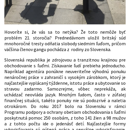
Hovoríte si, že vás sa to netýka? Že toto nemôže byť
problém 21. storočia? Prednedávnom uložil britský súd
mnohoročné tresty odňatia slobody siedmim ľuďom, pričom
väčšina členov gangu pochádza z rodiny zo Slovenska.
Slovenská republika je zdrojovou a tranzitnou krajinou pre
obchodovanie s ľuďmi. Získavanie ľudí prebieha jednoducho.
Napríklad agentúra ponúkne neuveriteľne výhodnú ponuku
nenáročnej práce v zahraničí s vysokým zárobkom, ktorý je
najčastejšie vyplácaný týždenne, istotu práce a ubytovanie so
stravou zadarmo. Samozrejme, vôbec neprekáža, ak
uchádzač neovláda jazyk. Mnohým ľudom, často v zúfalej
finančnej situácii, takéto ponuky nie sú podozrivé a naletia
otrokárom. Do roku 2017 bolo na Slovensku v rámci
Programu podpory a ochrany obetiam obchodovania s ľuďmi
poskytnutá pomoc 250 osobám, z toho 141 žien a 98 mužov
a z tohto počtu ide o jedenásť detí. Najčastejšie formy
vykorisťovania sú nútená práca a sexuálne vykorisťovanie.