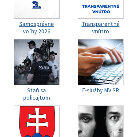
Samosprávne
Transparentné
voľby 2026
vnútro
Staň sa
E-služby MV SR
policajtom