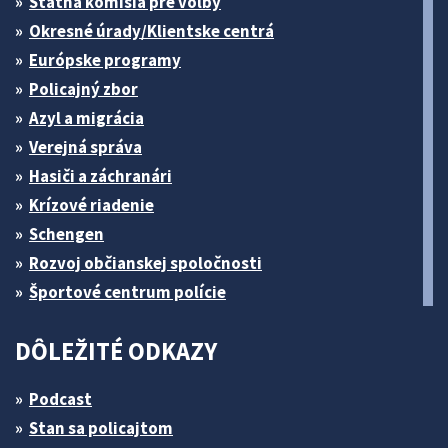
Štátna komisia pre volby
Okresné úrady/Klientske centrá
Európske programy
Policajný zbor
Azyl a migrácia
Verejná správa
Hasiči a záchranári
Krízové riadenie
Schengen
Rozvoj občianskej spoločnosti
Športové centrum polície
DÔLEŽITÉ ODKAZY
Podcast
Stan sa policajtom