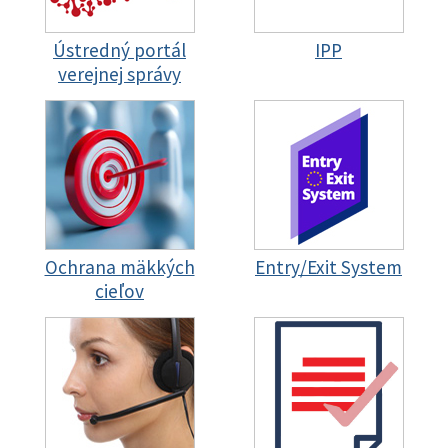
Ústredný portál
IPP
verejnej správy
Ochrana mäkkých
Entry/Exit System
cieľov