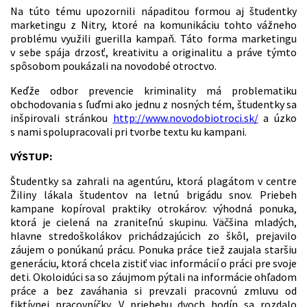
Na túto tému upozornili nápaditou formou aj študentky
marketingu z Nitry, ktoré na komunikáciu tohto vážneho
problému využili guerilla kampaň. Táto forma marketingu
v sebe spája drzosť, kreativitu a originalitu a práve týmto
spôsobom poukázali na novodobé otroctvo.
Keďže odbor prevencie kriminality má problematiku
obchodovania s ľuďmi ako jednu z nosných tém, študentky sa
inšpirovali stránkou
http://www.novodobiotroci.sk/
a úzko
s nami spolupracovali pri tvorbe textu ku kampani.
VÝSTUP:
Študentky sa zahrali na agentúru, ktorá plagátom v centre
Žiliny lákala študentov na letnú brigádu snov. Priebeh
kampane kopíroval praktiky otrokárov: výhodná ponuka,
ktorá je cielená na zraniteľnú skupinu. Väčšina mladých,
hlavne stredoškolákov prichádzajúcich zo škôl, prejavilo
záujem o ponúkanú prácu. Ponuka práce tiež zaujala staršiu
generáciu, ktorá chcela zistiť viac informácií o práci pre svoje
deti. Okoloidúci sa so záujmom pýtali na informácie ohľadom
práce a bez zaváhania si prevzali pracovnú zmluvu od
fiktívnej pracovníčky. V priebehu dvoch hodín sa rozdalo