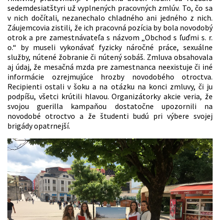
sedemdesiatštyri už vyplnených pracovných zmlúv. To, čo sa
v nich dočítali, nezanechalo chladného ani jedného z nich.
Záujemcovia zistili, že ich pracovná pozícia by bola novodobý
otrok a pre zamestnávateľa s názvom „Obchod s ľuďmi s. r.
o.“ by museli vykonávať fyzicky náročné práce, sexuálne
služby, nútené žobranie či nútený sobáš. Zmluva obsahovala
aj údaj, že mesačná mzda pre zamestnanca neexistuje či iné
informácie ozrejmujúce hrozby novodobého otroctva.
Recipienti ostali v šoku a na otázku na konci zmluvy, či ju
podpíšu, všetci krútili hlavou. Organizátorky akcie veria, že
svojou guerilla kampaňou dostatočne upozornili na
novodobé otroctvo a že študenti budú pri výbere svojej
brigády opatrnejší.