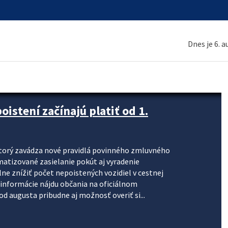
Dnes je 6. 
stení začínajú platiť od 1.
torý zavádza nové pravidlá povinného zmluvného
omatizované zasielanie pokút aj vyradenie
lne znížiť počet nepoistených vozidiel v cestnej
informácie nájdu občania na oficiálnom
 augusta pribudne aj možnosť overiť si...