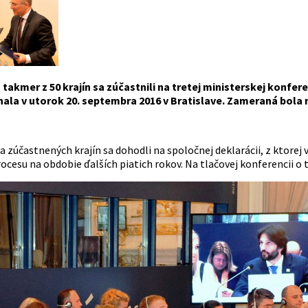
takmer z 50 krajín sa zúčastnili na tretej ministerskej konfere
ala v utorok 20. septembra 2016 v Bratislave. Zameraná bola n
a zúčastnených krajín sa dohodli na spoločnej deklarácii, z ktore
ocesu na obdobie ďalších piatich rokov. Na tlačovej konferencii o