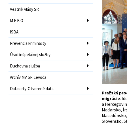
Vestník vlády SR
M E K O
ISBA
Prevencia kriminality
Úrad inšpekčnej služby
Duchovná služba
Archív MV SR Levoča
Datasety-Otvorené dáta
Pražský proc
migrácie
. I
a Hercegovin
Maďarsko, Ír
Macedónsko, 
Slovensko, S