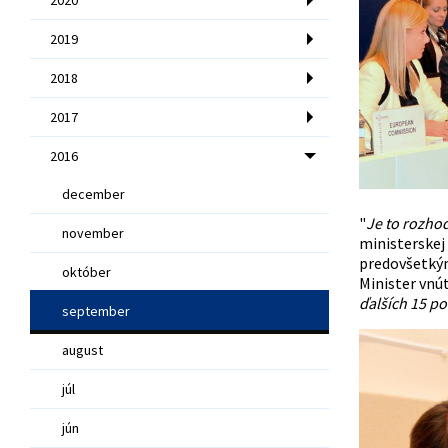
2019
2018
2017
2016
december
"
Je to rozhod
november
ministerskej 
predovšetkým
október
Minister vnút
ďalších 15 po
september
august
júl
jún