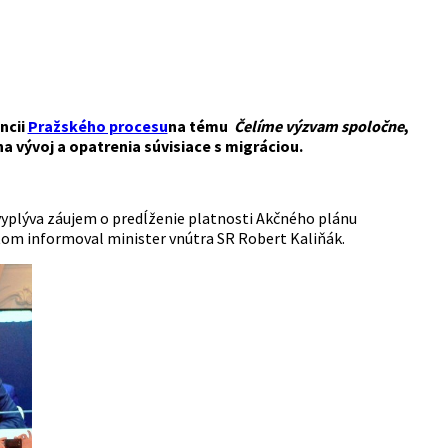
ncii
Pražského procesu
na tému
Čelíme výzvam spoločne
,
a vývoj a opatrenia súvisiace s migráciou.
j vyplýva záujem o predĺženie platnosti Akčného plánu
 tom informoval minister vnútra SR Robert Kaliňák.