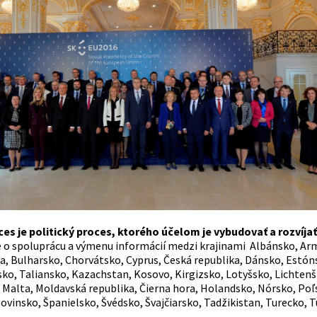
es je politický proces, ktorého účelom je vybudovať a rozvíja
de o spoluprácu a výmenu informácií medzi krajinami Albánsko, Ar
a, Bulharsko, Chorvátsko, Cyprus, Česká republika, Dánsko, Estón
sko, Taliansko, Kazachstan, Kosovo, Kirgizsko, Lotyšsko, Lichtenš
Malta, Moldavská republika, Čierna hora, Holandsko, Nórsko, Poľ
lovinsko, Španielsko, Švédsko, Švajčiarsko, Tadžikistan, Turecko,