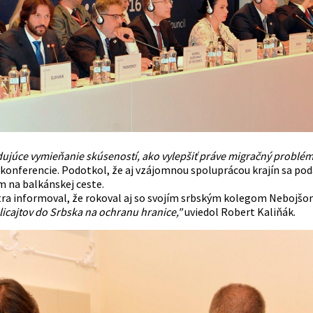
ujúce vymieňanie skúseností, ako vylepšiť práve migračný problém, k
konferencie. Podotkol, že aj vzájomnou spoluprácou krajín sa poda
 na balkánskej ceste.
ra informoval, že rokoval aj so svojím
srbským
kolegom Nebojšom
licajtov do
Srbska
na ochranu hranice,"
uviedol Robert Kaliňák.