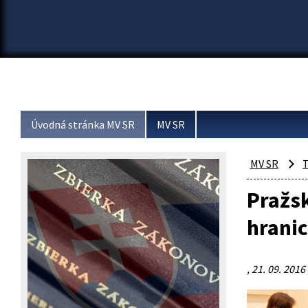
Úvodná stránka MV SR
MV SR
MV SR
T
Pražsk
hranic
, 21. 09. 2016