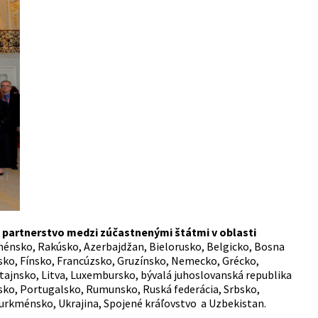
ť partnerstvo medzi zúčastnenými štátmi v oblasti
ménsko, Rakúsko, Azerbajdžan, Bielorusko, Belgicko, Bosna
sko, Fínsko, Francúzsko, Gruzínsko, Nemecko, Grécko,
tajnsko, Litva, Luxembursko, bývalá juhoslovanská republika
sko, Portugalsko, Rumunsko, Ruská federácia, Srbsko,
 Turkménsko, Ukrajina, Spojené kráľovstvo a Uzbekistan.