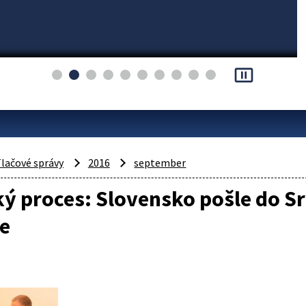
pause_presentation
lačové správy
2016
september
ý proces: Slovensko pošle do Sr
e