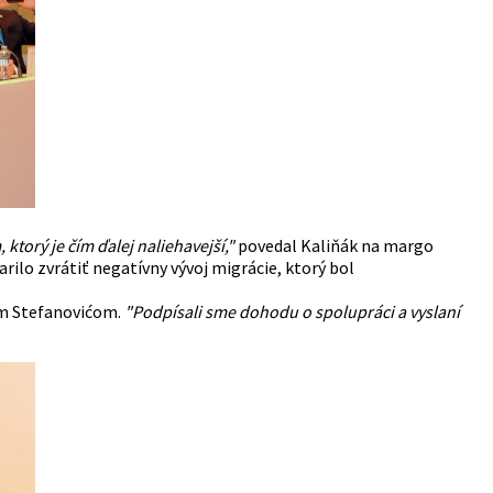
torý je čím ďalej naliehavejší,"
povedal Kaliňák na margo
rilo zvrátiť negatívny vývoj migrácie, ktorý bol
 Stefanovićom.
"Podpísali sme dohodu o spolupráci a vyslaní