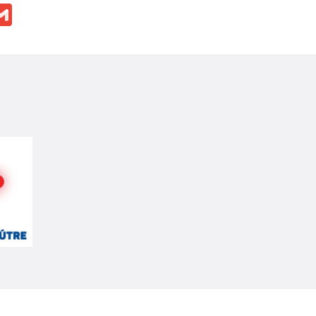
ok
ssenger
Gmail