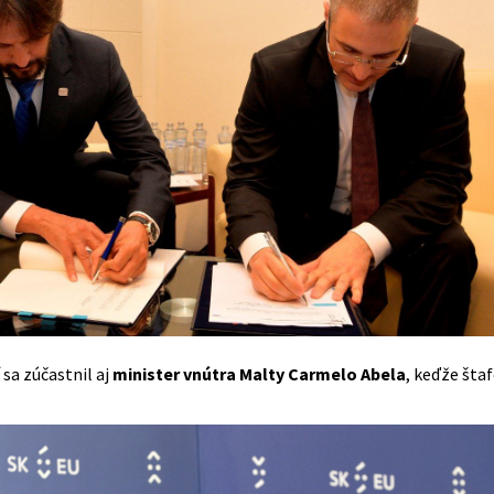
sa zúčastnil aj
minister vnútra Malty Carmelo Abela
, keďže šta