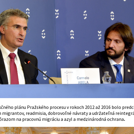
kčného plánu Pražského procesu v rokoch 2012 až 2016 bolo predchá
 migrantov, readmisia, dobrovoľné návraty a udržateľná reintegrác
razom na pracovnú migráciu a azyl a medzinárodná ochrana
.