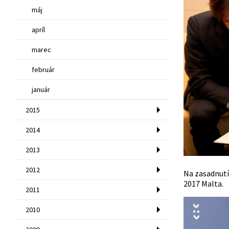
máj
apríl
marec
február
január
2015
2014
2013
2012
Na zasadnutí 
2017 Malta.
2011
2010