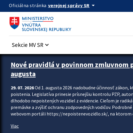
Preskocit na hlavný obsah
arrow_drop_down
verejnej správy SR
Oficiálna stránka
Sekcie MV SR
keyboard_arrow_down
Zastavit automatický posun upútavok
Nové pravidlá v povinnom zmluvnom poi
augusta
29. 07. 2026
Od 1. augusta 2026 nadobudne účinnosť zákon, k
poistenia. Legislatíva prinesie prísnejšiu kontrolu PZP, aut
dlhodobo nepoistených vozidiel z evidencie. Cieľom je radiká
premávke a zvýšiť ochranu zodpovedných vodičov. Podrobné 
webovom portáli https://nepoistenevozidlo.sk/, na ktorom od
Viac