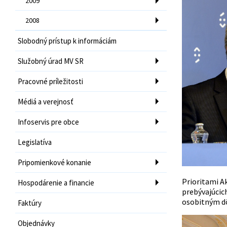
2009
2008
Slobodný prístup k informáciám
Služobný úrad MV SR
Pracovné príležitosti
Médiá a verejnosť
Infoservis pre obce
Legislatíva
Pripomienkové konanie
Prioritami A
Hospodárenie a financie
prebývajúcich
osobitným dô
Faktúry
Objednávky