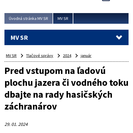
Viac
Úvodná stránka MV SR
MV SR
MV SR
MV SR
Tlačové správy
2024
január
Pred vstupom na ľadovú
plochu jazera či vodného toku
dbajte na rady hasičských
záchranárov
29. 01. 2024