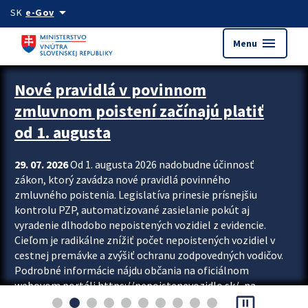
Preskocit na hlavný obsah
arrow_drop_down
SK
e-Gov
menu
Menu
Zastavit automatický posun upútavok
Nové pravidlá v povinnom
zmluvnom poistení začínajú platiť
od 1. augusta
29. 07. 2026
Od 1. augusta 2026 nadobudne účinnosť
zákon, ktorý zavádza nové pravidlá povinného
zmluvného poistenia. Legislatíva prinesie prísnejšiu
kontrolu PZP, automatizované zasielanie pokút aj
vyradenie dlhodobo nepoistených vozidiel z evidencie.
Cieľom je radikálne znížiť počet nepoistených vozidiel v
cestnej premávke a zvýšiť ochranu zodpovedných vodičov.
Podrobné informácie nájdu občania na oficiálnom
webovom portáli https://nepoistenevozidlo.sk/, na
pause_presentation
ktorom od augusta pribudne aj možnosť overiť si...