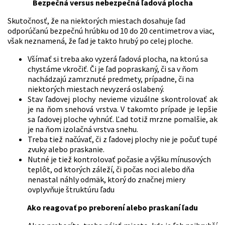
Bezpečná versus nebezpečná ľadová plocha
Skutočnosť, že na niektorých miestach dosahuje ľad
odporúčanú bezpečnú hrúbku od 10 do 20 centimetrov a viac,
však neznamená, že ľad je takto hrubý po celej ploche.
Všímať si treba ako vyzerá ľadová plocha, na ktorú sa
chystáme vkročiť. Či je ľad popraskaný, či sa v ňom
nachádzajú zamrznuté predmety, prípadne, či na
niektorých miestach nevyzerá oslabený.
Stav ľadovej plochy nevieme vizuálne skontrolovať ak
je na ňom snehová vrstva. V takomto prípade je lepšie
sa ľadovej ploche vyhnúť. Ľad totiž mrzne pomalšie, ak
je na ňom izolačná vrstva snehu.
Treba tiež načúvať, či z ľadovej plochy nie je počuť tupé
zvuky alebo praskanie.
Nutné je tiež kontrolovať počasie a výšku mínusových
teplôt, od ktorých záleží, či počas noci alebo dňa
nenastal náhly odmäk, ktorý do značnej miery
ovplyvňuje štruktúru ľadu
Ako reagovať po preborení alebo praskaní ľadu