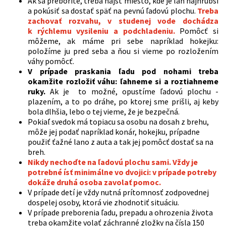
Ak sa preboríte, treba nájsť miesto, kde je ľah najhrubší
a pokúsiť sa dostať späť na pevnú ľadovú plochu.
Treba
zachovať rozvahu, v studenej vode dochádza
k rýchlemu vysileniu a podchladeniu.
Pomôcť si
môžeme, ak máme pri sebe napríklad hokejku:
položíme ju pred seba a ňou si vieme po rozložením
váhy pomôcť.
V prípade praskania ľadu pod nohami treba
okamžite rozložiť váhu: ľahneme si a roztiahneme
ruky.
Ak je to možné, opustíme ľadovú plochu -
plazením, a to po dráhe, po ktorej sme prišli, aj keby
bola dlhšia, lebo o tej vieme, že je bezpečná.
Pokiaľ svedok má topiacu sa osobu na dosah z brehu,
môže jej podať napríklad konár, hokejku, prípadne
použiť ťažné lano z auta a tak jej pomôcť dostať sa na
breh.
Nikdy nechoďte na ľadovú plochu sami. Vždy je
potrebné ísť minimálne vo dvojici: v prípade potreby
dokáže druhá osoba zavolať pomoc.
V prípade detí je vždy nutná prítomnosť zodpovednej
dospelej osoby, ktorá vie zhodnotiť situáciu.
V prípade preborenia ľadu, prepadu a ohrozenia života
treba okamžite volať záchranné zložky na čísla 150