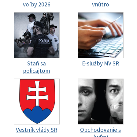
voľby 2026
vnútro
Staň sa
E-služby MV SR
policajtom
Vestník vlády SR
Obchodovanie s