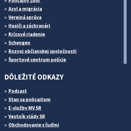
Policajný zbor
Azyl a migrácia
Verejná správa
Hasiči a záchranári
Krízové riadenie
Schengen
Rozvoj občianskej spoločnosti
Športové centrum polície
DÔLEŽITÉ ODKAZY
Podcast
Stan sa policajtom
E-služby MV SR
Vestník vlády SR
Obchodovanie s ľuďmi