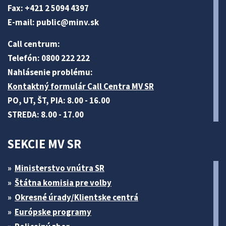
Fax: +421 2 5094 4397
E-mail:
public@minv
.sk
Call centrum:
Telefón: 0800 222 222
Nahlásenie problému:
Kontaktný formulár Call Centra MV SR
PO, UT, ŠT, PIA: 8.00 - 16.00
STREDA: 8.00 - 17.00
SEKCIE MV SR
Ministerstvo vnútra SR
Štátna komisia pre volby
Okresné úrady/Klientske centrá
Európske programy