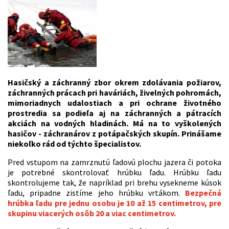
Hasičský a záchranný zbor okrem zdolávania požiarov
,
záchranných prácach pri haváriách, živelných pohromách,
mimoriadnych udalostiach a pri ochrane životného
prostredia sa podieľa aj na záchranných a pátracích
akciách na vodných hladinách. Má na to vyškolených
hasičov - záchranárov z potápačských skupín. Prinášame
niekoľko rád od týchto špecialistov.
Pred vstupom na zamrznutú ľadovú plochu jazera či potoka
je potrebné skontrolovať hrúbku ľadu. Hrúbku ľadu
skontrolujeme tak, že napríklad pri brehu vysekneme kúsok
ľadu, pripadne zistíme jeho hrúbku vrtákom.
Bezpečná
hrúbka ľadu pre jednu osobu je 10 až 15 centimetrov, pre
skupinu viacerých osôb 20 a viac centimetrov.