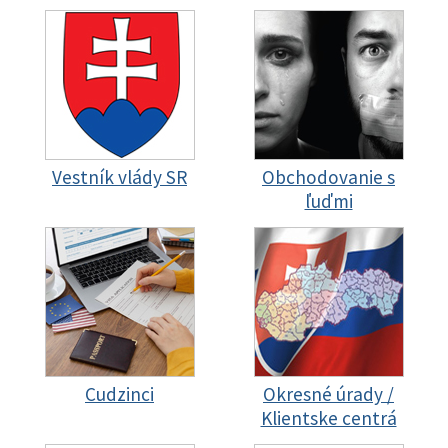
Vestník vlády SR
Obchodovanie s
ľuďmi
Cudzinci
Okresné úrady /
Klientske centrá