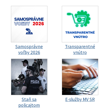
Samosprávne
Transparentné
voľby 2026
vnútro
Staň sa
E-služby MV SR
policajtom