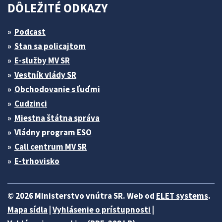
DÔLEŽITÉ ODKAZY
Podcast
Stan sa policajtom
E-služby MV SR
Vestník vlády SR
Obchodovanie s ľuďmi
Cudzinci
Miestna štátna správa
Vládny program ESO
Call centrum MV SR
E-trhovisko
© 2026 Ministerstvo vnútra SR. Web od
ELET systems
.
Mapa sídla
|
Vyhlásenie o prístupnosti
|