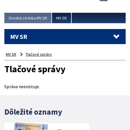
Viac
Úvodná stránka MV SR
MV SR
MV SR
MV SR
Tlačové správy
Tlačové správy
Správa neexistuje.
Dôležité oznamy