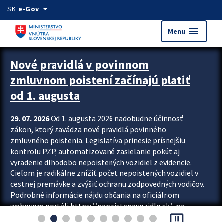
Preskocit na hlavný obsah
arrow_drop_down
SK
e-Gov
menu
Menu
Zastavit automatický posun upútavok
Nové pravidlá v povinnom
zmluvnom poistení začínajú platiť
od 1. augusta
29. 07. 2026
Od 1. augusta 2026 nadobudne účinnosť
zákon, ktorý zavádza nové pravidlá povinného
zmluvného poistenia. Legislatíva prinesie prísnejšiu
kontrolu PZP, automatizované zasielanie pokút aj
vyradenie dlhodobo nepoistených vozidiel z evidencie.
Cieľom je radikálne znížiť počet nepoistených vozidiel v
cestnej premávke a zvýšiť ochranu zodpovedných vodičov.
Podrobné informácie nájdu občania na oficiálnom
webovom portáli https://nepoistenevozidlo.sk/, na
pause_presentation
ktorom od augusta pribudne aj možnosť overiť si...