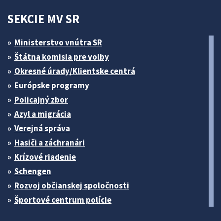
SEKCIE MV SR
Ministerstvo vnútra SR
Štátna komisia pre volby
Okresné úrady/Klientske centrá
Európske programy
Policajný zbor
Azyl a migrácia
Verejná správa
Hasiči a záchranári
Krízové riadenie
Schengen
Rozvoj občianskej spoločnosti
Športové centrum polície