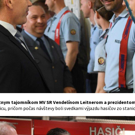
tnym tajomníkom MV SR Vendelínom Leitnerom a prezidentom
nicu, pričom počas návštevy boli svedkami výjazdu hasičov zo sta