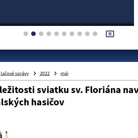
pause_presentation
lačové správy
2022
máj
íležitosti sviatku sv. Floriána na
lských hasičov