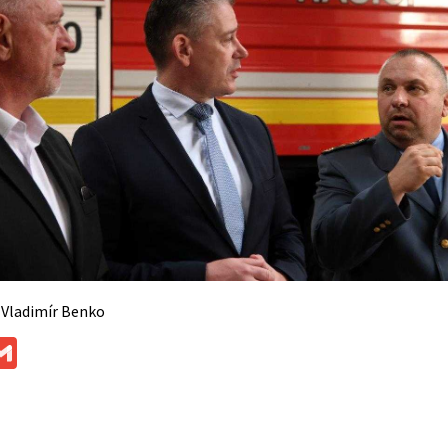
 Vladimír Benko
ok
ssenger
Gmail