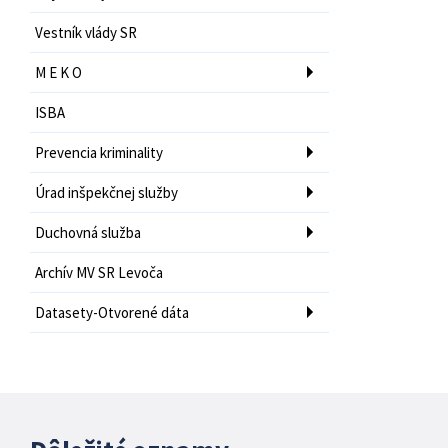
Vestník vlády SR
M E K O
ISBA
Prevencia kriminality
Úrad inšpekčnej služby
Duchovná služba
Archív MV SR Levoča
Datasety-Otvorené dáta