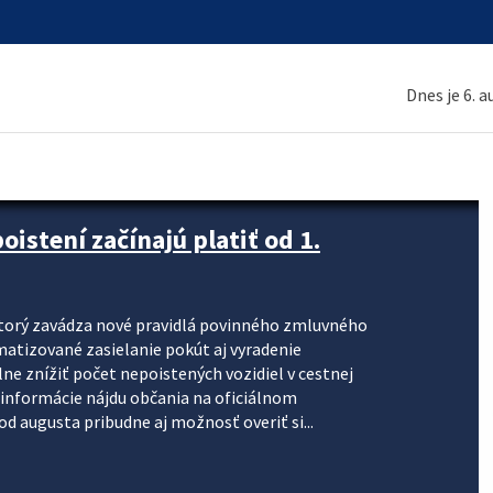
Dnes je 6. 
stení začínajú platiť od 1.
torý zavádza nové pravidlá povinného zmluvného
omatizované zasielanie pokút aj vyradenie
lne znížiť počet nepoistených vozidiel v cestnej
informácie nájdu občania na oficiálnom
 augusta pribudne aj možnosť overiť si...