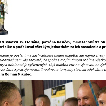
osti sviatku sv. Floriána, patróna hasičov, minister vnútra 
etržalke a poďakoval všetkým jednotkám za ich nasadenie a pr
nanie je poslaním a zachraňujete nielen majetky, ale najmä životy
 Ubezpečujem vás zároveň, že spolu s mojím tímom robíme všetko 
vy a odolnosti je vyčlenených 13,5 milióna eur na výstavbu nových
ím za Vami a pracujeme kontinuálne na tom, aby ste mali adekvátne
tra Roman Mikulec
.