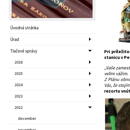
Úvodná stránka
Úrad
Tlačové správy
Pri príležit
stanicu v P
2026
„Vaše zamest
veľmi vážim.
2025
Z Plánu obno
2024
Vás, že stoj
rezortu vnú
2023
2022
december
november