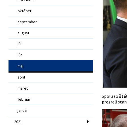
október
september
august
júl
jún
máj
apríl
marec
Spolu so
štá
február
prezreli sta
január
2021