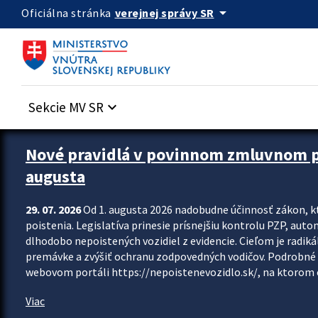
Preskocit na hlavný obsah
arrow_drop_down
verejnej správy SR
Oficiálna stránka
Sekcie MV SR
keyboard_arrow_down
Zastavit automatický posun upútavok
Nové pravidlá v povinnom zmluvnom poi
augusta
29. 07. 2026
Od 1. augusta 2026 nadobudne účinnosť zákon, k
poistenia. Legislatíva prinesie prísnejšiu kontrolu PZP, aut
dlhodobo nepoistených vozidiel z evidencie. Cieľom je radiká
premávke a zvýšiť ochranu zodpovedných vodičov. Podrobné 
webovom portáli https://nepoistenevozidlo.sk/, na ktorom od
Viac