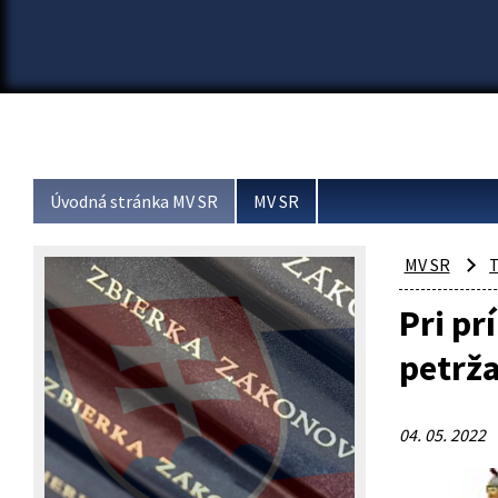
Úvodná stránka MV SR
MV SR
MV SR
T
Pri pr
petrža
04. 05. 2022