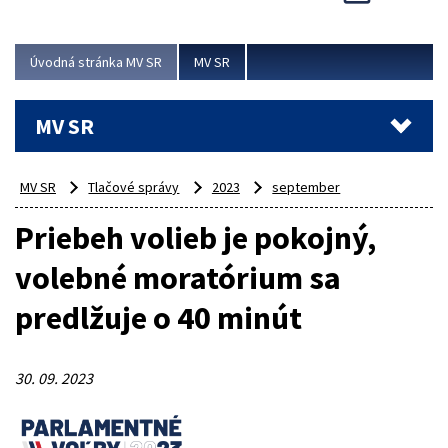
Viac
Úvodná stránka MV SR
MV SR
MV SR
MV SR
Tlačové správy
2023
september
Priebeh volieb je pokojný,
volebné moratórium sa
predlžuje o 40 minút
30. 09. 2023