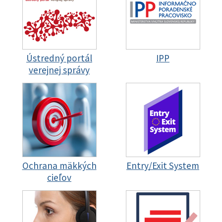
Ústredný portál
IPP
verejnej správy
Ochrana mäkkých
Entry/Exit System
cieľov