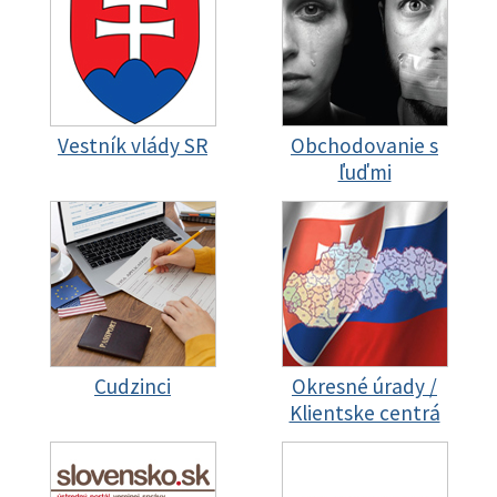
Vestník vlády SR
Obchodovanie s
ľuďmi
Cudzinci
Okresné úrady /
Klientske centrá