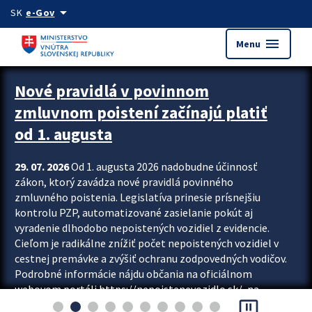
Preskocit na hlavný obsah
arrow_drop_down
SK
e-Gov
menu
Menu
Zastavit automatický posun upútavok
Nové pravidlá v povinnom
zmluvnom poistení začínajú platiť
od 1. augusta
29. 07. 2026
Od 1. augusta 2026 nadobudne účinnosť
zákon, ktorý zavádza nové pravidlá povinného
zmluvného poistenia. Legislatíva prinesie prísnejšiu
kontrolu PZP, automatizované zasielanie pokút aj
vyradenie dlhodobo nepoistených vozidiel z evidencie.
Cieľom je radikálne znížiť počet nepoistených vozidiel v
cestnej premávke a zvýšiť ochranu zodpovedných vodičov.
Podrobné informácie nájdu občania na oficiálnom
webovom portáli https://nepoistenevozidlo.sk/, na
pause_presentation
ktorom od augusta pribudne aj možnosť overiť si...