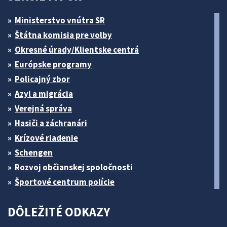
Ministerstvo vnútra SR
Štátna komisia pre volby
Okresné úrady/Klientske centrá
Európske programy
Policajný zbor
Azyl a migrácia
Verejná správa
Hasiči a záchranári
Krízové riadenie
Schengen
Rozvoj občianskej spoločnosti
Športové centrum polície
DÔLEŽITÉ ODKAZY