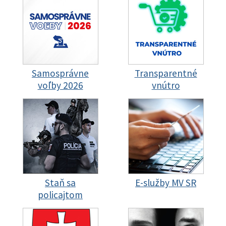
Samosprávne
Transparentné
voľby 2026
vnútro
Staň sa
E-služby MV SR
policajtom