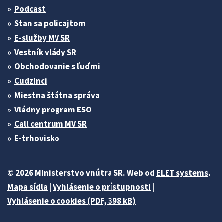
Podcast
Stan sa policajtom
E-služby MV SR
Vestník vlády SR
Obchodovanie s ľuďmi
Cudzinci
Miestna štátna správa
Vládny program ESO
Call centrum MV SR
E-trhovisko
© 2026 Ministerstvo vnútra SR. Web od
ELET systems
.
Mapa sídla
|
Vyhlásenie o prístupnosti
|
Vyhlásenie o cookies (PDF, 398 kB)