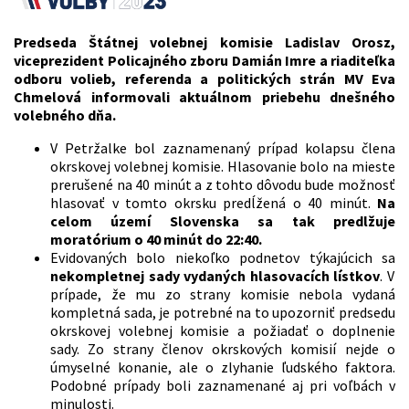
Predseda Štátnej volebnej komisie Ladislav Orosz,
viceprezident Policajného zboru Damián Imre a riaditeľka
odboru volieb, referenda a politických strán MV Eva
Chmelová informovali aktuálnom priebehu dnešného
volebného dňa.
V Petržalke bol zaznamenaný prípad kolapsu člena
okrskovej volebnej komisie. Hlasovanie bolo na mieste
prerušené na 40 minút a z tohto dôvodu bude možnosť
hlasovať v tomto okrsku predĺžená o 40 minút.
Na
celom území Slovenska sa tak predlžuje
moratórium o 40 minút do 22:40.
Evidovaných bolo niekoľko podnetov týkajúcich sa
nekompletnej sady vydaných hlasovacích lístkov
. V
prípade, že mu zo strany komisie nebola vydaná
kompletná sada, je potrebné na to upozorniť predsedu
okrskovej volebnej komisie a požiadať o doplnenie
sady. Zo strany členov okrskových komisií nejde o
úmyselné konanie, ale o zlyhanie ľudského faktora.
Podobné prípady boli zaznamenané aj pri voľbách v
minulosti.