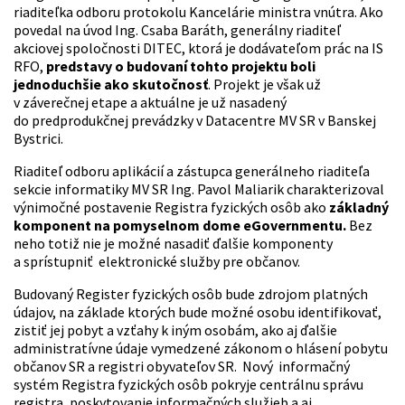
riaditeľka odboru protokolu Kancelárie ministra vnútra. Ako
povedal na úvod Ing. Csaba Baráth, generálny riaditeľ
akciovej spoločnosti DITEC, ktorá je dodávateľom prác na IS
RFO,
predstavy o budovaní tohto projektu boli
jednoduchšie ako skutočnosť
. Projekt je však už
v záverečnej etape a aktuálne je už nasadený
do predprodukčnej prevádzky v Datacentre MV SR v Banskej
Bystrici.
Riaditeľ odboru aplikácií a zástupca generálneho riaditeľa
sekcie informatiky MV SR Ing. Pavol Maliarik charakterizoval
výnimočné postavenie Registra fyzických osôb ako
základný
komponent na pomyselnom dome eGovernmentu.
Bez
neho totiž nie je možné nasadiť ďalšie komponenty
a sprístupniť elektronické služby pre občanov.
Budovaný Register fyzických osôb bude zdrojom platných
údajov, na základe ktorých bude možné osobu identifikovať,
zistiť jej pobyt a vzťahy k iným osobám, ako aj ďalšie
administratívne údaje vymedzené zákonom o hlásení pobytu
občanov SR a registri obyvateľov SR. Nový informačný
systém Registra fyzických osôb pokryje centrálnu správu
registra, poskytovanie informačných služieb a aj