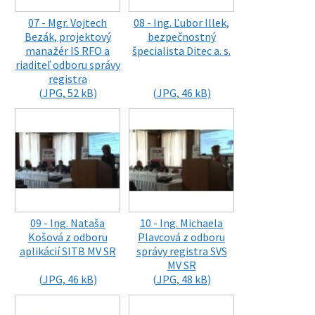
07 - Mgr. Vojtech
08 - Ing. Ľubor Illek,
Bezák, projektový
bezpečnostný
manažér IS RFO a
špecialista Ditec a. s.
riaditeľ odboru správy
registra
(JPG, 52 kB)
(JPG, 46 kB)
09 - Ing. Nataša
10 - Ing. Michaela
Košová z odboru
Plavcová z odboru
aplikácií SITB MV SR
správy registra SVS
MV SR
(JPG, 46 kB)
(JPG, 48 kB)