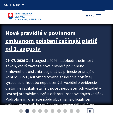
Preskocit na hlavný obsah
arrow_drop_down
SK
e-Gov
menu
Menu
Zastavit automatický posun upútavok
Nové pravidlá v povinnom
zmluvnom poistení začínajú platiť
od 1. augusta
29. 07. 2026
Od 1. augusta 2026 nadobudne účinnosť
zákon, ktorý zavádza nové pravidlá povinného
zmluvného poistenia. Legislatíva prinesie prísnejšiu
kontrolu PZP, automatizované zasielanie pokút aj
vyradenie dlhodobo nepoistených vozidiel z evidencie.
Cieľom je radikálne znížiť počet nepoistených vozidiel v
cestnej premávke a zvýšiť ochranu zodpovedných vodičov.
Podrobné informácie nájdu občania na oficiálnom
webovom portáli https://nepoistenevozidlo.sk/, na
pause_presentation
ktorom od augusta pribudne aj možnosť overiť si...