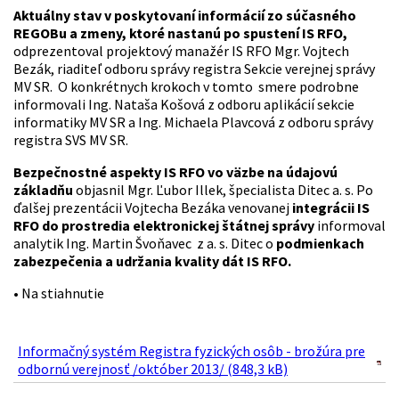
Aktuálny stav v poskytovaní informácií zo súčasného
REGOBu a zmeny, ktoré nastanú po spustení IS RFO,
odprezentoval projektový manažér IS RFO Mgr. Vojtech
Bezák, riaditeľ odboru správy registra Sekcie verejnej správy
MV SR. O konkrétnych krokoch v tomto smere podrobne
informovali Ing. Nataša Košová z odboru aplikácií sekcie
informatiky MV SR a Ing. Michaela Plavcová z odboru správy
registra SVS MV SR.
Bezpečnostné aspekty IS RFO vo väzbe na údajovú
základňu
objasnil Mgr. Ľubor Illek, špecialista Ditec a. s. Po
ďalšej prezentácii Vojtecha Bezáka venovanej
integrácii IS
RFO do prostredia elektronickej štátnej správy
informoval
analytik Ing. Martin Švoňavec z a. s. Ditec o
podmienkach
zabezpečenia a udržania kvality dát IS RFO.
• Na stiahnutie
Informačný systém Registra fyzických osôb - brožúra pre
odbornú verejnosť /október 2013/ (848,3 kB)