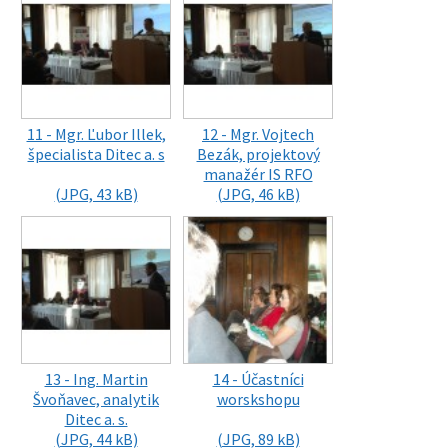
11 - Mgr. Ľubor Illek,
12 - Mgr. Vojtech
špecialista Ditec a. s
Bezák, projektový
manažér IS RFO
(JPG, 43 kB)
(JPG, 46 kB)
13 - Ing. Martin
14 - Účastníci
Švoňavec, analytik
worskshopu
Ditec a. s.
(JPG, 44 kB)
(JPG, 89 kB)