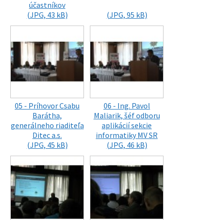
účastníkov
(JPG, 43 kB)
(JPG, 95 kB)
05 - Príhovor Csabu
06 - Ing. Pavol
Barátha,
Maliarik, šéf odboru
generálneho riaditeľa
aplikácií sekcie
Ditec a.s.
informatiky MV SR
(JPG, 45 kB)
(JPG, 46 kB)