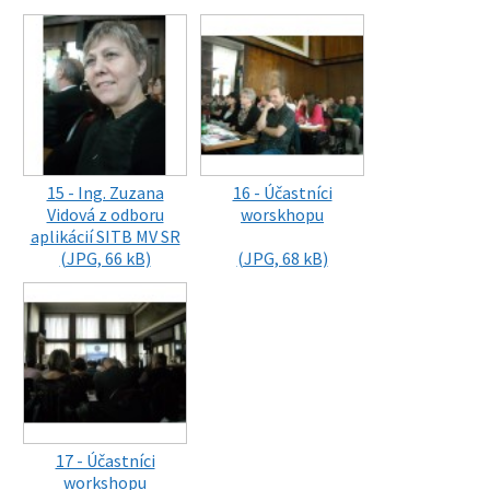
15 - Ing. Zuzana
16 - Účastníci
Vidová z odboru
worskhopu
aplikácií SITB MV SR
(JPG, 66 kB)
(JPG, 68 kB)
17 - Účastníci
workshopu