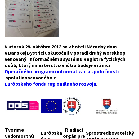
V utorok 29. októbra 2013 sa v hoteli Národný dom
v Banskej Bystrici uskutočnil v poradí druhý worskhop
venovaný Informačnému systému Registra fyzických
osôb, ktorý ministerstvo vnútra buduje v rámci
Operačného programu informatizácia spoločnosti
spolufinancovaného z
Európskeho fondu regionálneho rozvoja
.
Tvoríme
Riadiaci
Európska
Sprostredkovateľský
vedomostnú
orgán pre
únia
orgán pre OPIS