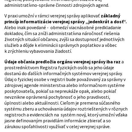
administratívno-správne činnosti zdrojových agend.
V praxi umožní v rámci verejnej správy aplikovať
základný
princíp informatizácie verejnej správy „jedenkrát a dosť“.
Alebo inak povedané - obmedzí viacnásobné predkladanie
dokladov, čím sa zníži administratívna náročnosť riešenia
životných situácií občanov, zvýši sa dostupnosť jednotlivých
služieb a dôjde k eliminácii správnych poplatkov a vôbec
k zrýchleniu vybavovania žiadostí.
Údaje občania predložia orgánu verejnej správy iba raz
a
prostredníctvom Registra fyzických osôb sa jeho údaje
dostanú do ďalších informačných systémov verejnej správy.
Údaj o fyzickej osobe v registri bude považovaný za správny v
zdrojovej agende ministerstva alebo informačnom systéme
poskytovateľa, pokiaľ sa nepreukáže opak, alebo pokiaľ
nevznikne oprávnená pochybnosť o jeho pravdivosti,
úplnosti alebo aktuálnosti. Cieľom je premena súčasného
systému zberu a uchovávania údajov roztrieštených v rôznych
registroch a evidenciách na systém nový, ktorý umožní vďaka
jasne definovaným pravidlám informácie zbierať a so
zárukou spoľahlivosti využívať v celej verejnej správe.