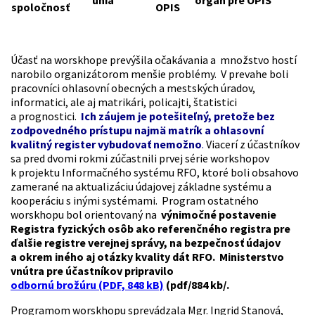
spoločnosť
OPIS
Účasť na worskhope prevýšila očakávania a množstvo hostí
narobilo organizátorom menšie problémy. V prevahe boli
pracovníci ohlasovní obecných a mestských úradov,
informatici, ale aj matrikári, policajti, štatistici
a prognostici.
Ich záujem je potešiteľný, pretože bez
zodpovedného prístupu najmä matrík a ohlasovní
kvalitný register vybudovať nemožno
.
Viacerí z účastníkov
sa pred dvomi rokmi zúčastnili prvej série workshopov
k projektu Informačného systému RFO, ktoré boli obsahovo
zamerané na aktualizáciu údajovej základne systému a
kooperáciu s inými systémami. Program ostatného
worskhopu bol orientovaný na
výnimočné postavenie
Registra fyzických osôb ako referenčného registra pre
ďalšie registre verejnej správy, na bezpečnosť údajov
a okrem iného aj otázky kvality dát RFO. Ministerstvo
vnútra pre účastníkov pripravilo
odbornú brožúru (PDF, 848 kB)
(pdf/884 kb/.
Programom worskhopu sprevádzala Mgr. Ingrid Stanová,