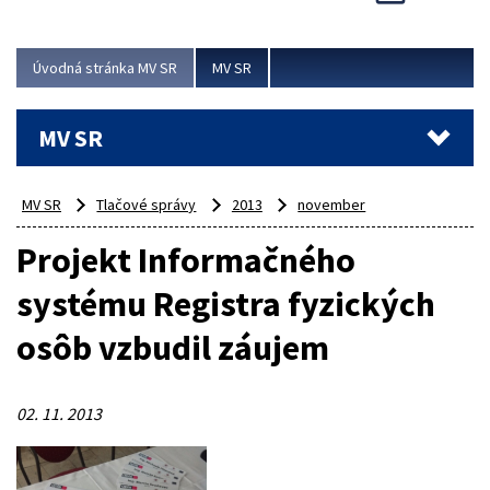
Viac
Úvodná stránka MV SR
MV SR
MV SR
MV SR
Tlačové správy
2013
november
Projekt Informačného
systému Registra fyzických
osôb vzbudil záujem
02. 11. 2013