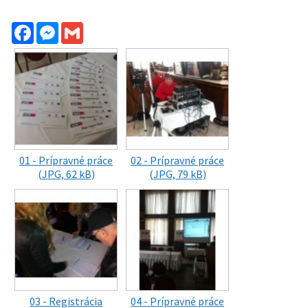
Facebook
Messenger
Gmail
01 - Prípravné práce
02 - Prípravné práce
(JPG, 62 kB)
(JPG, 79 kB)
03 - Registrácia
04 - Prípravné práce