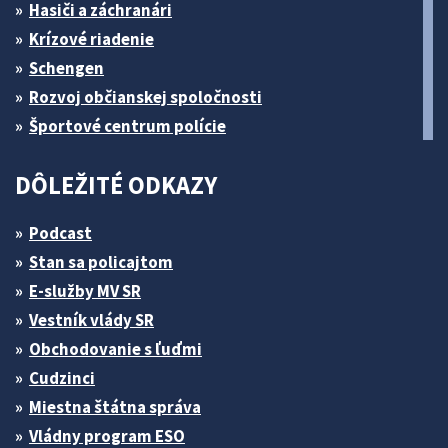
Hasiči a záchranári
Krízové riadenie
Schengen
Rozvoj občianskej spoločnosti
Športové centrum polície
DÔLEŽITÉ ODKAZY
Podcast
Stan sa policajtom
E-služby MV SR
Vestník vlády SR
Obchodovanie s ľuďmi
Cudzinci
Miestna štátna správa
Vládny program ESO