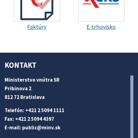
Faktúry
E-trhovisko
KONTAKT
Ministerstvo vnútra SR
Pribinova 2
812 72 Bratislava
Telefón: +421 2 5094 1111
Fax: +421 2 5094 4397
E-mail:
public@minv
.sk