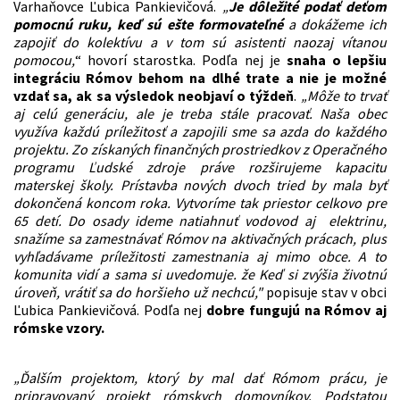
Varhaňovce Ľubica Pankievičová.
„
Je dôležité podať deťom
pomocnú ruku, keď sú ešte formovateľné
a dokážeme ich
zapojiť do kolektívu a v tom sú asistenti naozaj vítanou
pomocou,
“ hovorí starostka. Podľa nej je
snaha o lepšiu
integráciu Rómov behom na dlhé trate a nie je možné
vzdať sa, ak sa výsledok neobjaví o týždeň
.
„Môže to trvať
aj celú generáciu, ale je treba stále pracovať. Naša obec
využíva každú príležitosť a zapojili sme sa azda do každého
projektu. Zo získaných finančných prostriedkov z Operačného
programu Ľudské zdroje práve rozširujeme kapacitu
materskej školy. Prístavba nových dvoch tried by mala byť
dokončená koncom roka. Vytvoríme tak priestor celkovo pre
65 detí. Do osady ideme natiahnuť vodovod aj elektrinu,
snažíme sa zamestnávať Rómov na aktivačných prácach, plus
vyhľadávame príležitosti zamestnania aj mimo obce. A to
komunita vidí a sama si uvedomuje. že Keď si zvýšia životnú
úroveň, vrátiť sa do horšieho už nechcú,"
popisuje stav v obci
Ľubica Pankievičová. Podľa nej
dobre fungujú na Rómov aj
rómske vzory.
„Ďalším projektom, ktorý by mal dať Rómom prácu, je
pripravovaný projekt rómskych domovníkov. Podstatou