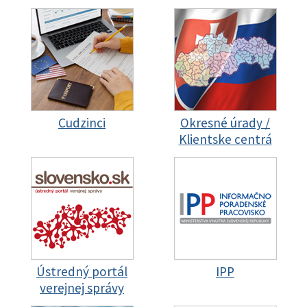
Cudzinci
Okresné úrady /
Klientske centrá
Ústredný portál
IPP
verejnej správy