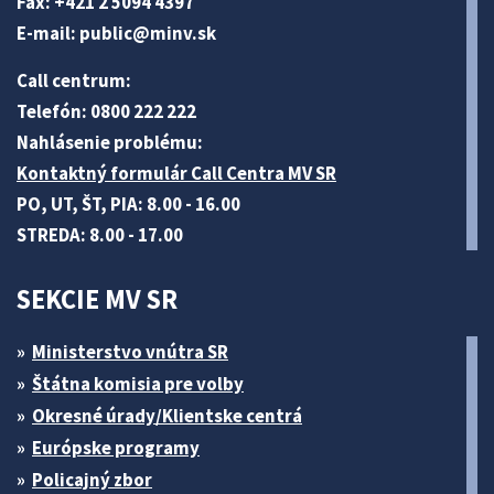
Fax: +421 2 5094 4397
E-mail:
public@minv
.sk
Call centrum:
Telefón: 0800 222 222
Nahlásenie problému:
Kontaktný formulár Call Centra MV SR
PO, UT, ŠT, PIA: 8.00 - 16.00
STREDA: 8.00 - 17.00
SEKCIE MV SR
Ministerstvo vnútra SR
Štátna komisia pre volby
Okresné úrady/Klientske centrá
Európske programy
Policajný zbor