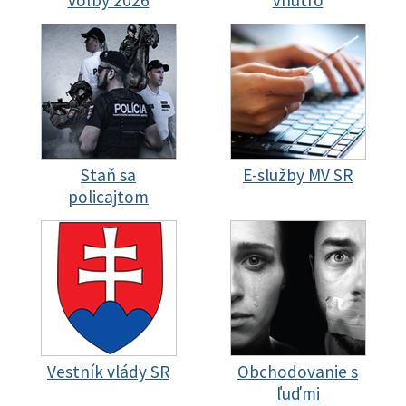
voľby 2026
vnútro
Staň sa
E-služby MV SR
policajtom
Vestník vlády SR
Obchodovanie s
ľuďmi