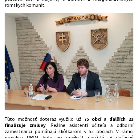
rómskych komunít.
Túto možnosť doteraz využilo už
75 obcí a ďalších 23
finalizuje zmluvy
. Reálne asistenti učiteľa a odborní
zamestnanci pomáhajú škôlkarom v 52 obciach. V rámci
projektu PRIM bolo po prvýkrát použité aj dočasné