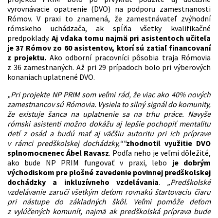
vyrovnávacie opatrenie (DVO) na podporu zamestnanosti
Rómov. V praxi to znamená, že zamestnávateľ zvýhodní
rómskeho uchádzača, ak spĺňa všetky kvalifikačné
predpoklady.
Aj vďaka tomu najmä pri asistentoch učiteľa
je 37 Rómov zo 60 asistentov, ktorí sú zatiaľ financovaní
z projektu.
Ako odborní pracovníci pôsobia traja Rómovia
z 36 zamestnaných. Až pri 29 prípadoch bolo pri výberových
konaniach uplatnené DVO.
„Pri projekte NP PRIM som veľmi rád, že viac ako 40% nových
zamestnancov sú Rómovia. Vysiela to silný signál do komunity,
že existuje šanca na uplatnenie sa na trhu práce. Navyše
rómski asistenti možno dokážu aj lepšie pochopiť mentalitu
detí z osád a budú mať aj väčšiu autoritu pri ich príprave
v rámci predškolskej dochádzky,“"
zhodnotil využitie DVO
splnomocnenec Ábel Ravasz
. Podľa neho je veľmi dôležité,
ako bude NP PRIM fungovať v praxi, lebo
je dobrým
východiskom pre plošné zavedenie povinnej predškolskej
dochádzky a inkluzívneho vzdelávania
.
„Predškolské
vzdelávanie zaručí všetkým deťom rovnakú štartovaciu čiaru
pri nástupe do základných škôl. Veľmi pomôže deťom
z vylúčených komunít, najmä ak predškolská príprava bude