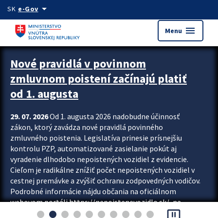
Preskocit na hlavný obsah
arrow_drop_down
SK
e-Gov
menu
Menu
Zastavit automatický posun upútavok
Nové pravidlá v povinnom
zmluvnom poistení začínajú platiť
od 1. augusta
29. 07. 2026
Od 1. augusta 2026 nadobudne účinnosť
zákon, ktorý zavádza nové pravidlá povinného
zmluvného poistenia. Legislatíva prinesie prísnejšiu
kontrolu PZP, automatizované zasielanie pokút aj
vyradenie dlhodobo nepoistených vozidiel z evidencie.
Cieľom je radikálne znížiť počet nepoistených vozidiel v
cestnej premávke a zvýšiť ochranu zodpovedných vodičov.
Podrobné informácie nájdu občania na oficiálnom
webovom portáli https://nepoistenevozidlo.sk/, na
pause_presentation
ktorom od augusta pribudne aj možnosť overiť si...