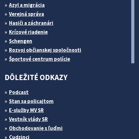
Azyl a migrácia
Verejná správa
Hasiči a záchranári
Krízové riadenie
Schengen
Rozvoj občianskej spoločnosti
Športové centrum polície
DÔLEŽITÉ ODKAZY
Podcast
Stan sa policajtom
E-služby MV SR
Vestník vlády SR
Obchodovanie s ľuďmi
Cudzinci