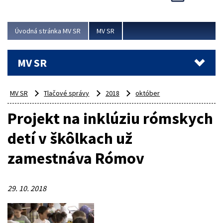
Viac
Úvodná stránka MV SR
MV SR
MV SR
MV SR
Tlačové správy
2018
október
Projekt na inklúziu rómskych
detí v škôlkach už
zamestnáva Rómov
29. 10. 2018