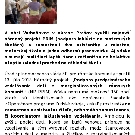
V obci Varhaňovce v okrese Prešov využili najnovší
národný projekt PRIM (podpora inklúzie na materských
školách) a zamestnali dve asistentky v miestnej
materskej škole a jednu odbornú pracovníčku. Aj vďaka
nim majú malí žiaci lepšiu šancu začleniť sa do kolektívu
a lepšie zvládnuť prechod na základnú školu.
Úrad splnomocnenca vlády SR pre rómske komunity spustil
13. júla 2018 Národný projekt
„Podpora predprimárneho
vzdelávania detí z marginalizovaných rómskych
komunít“
(NP PRIM). Vďaka nemu má možnosť 150 obcí,
ktoré sú identifikované ako oprávnení žiadatelia
v Operačnom programe Ľudské zdroje, získať prostriedky
na
zamestnanie asistenta učiteľa, odborného zamestnanca,
či koordinátora inkluzívneho vzdelávania.
Ambíciou je
zvýšiť podiel detí, ktoré sa budú venovať príprave na
vzdelávanie a tým vyrovnať rozdiely medzi štartovacou
pozíciou detí z majority a žiačikov z marginalizovaných