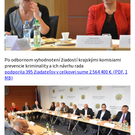
Po odbornom vyhodnotení žiadostí krajskými komisiami
prevencie kriminality a ich návrhu rada
podporila 395 žiadateľov v celkovej sume 2 564 400 €. (PDF, 1
MB)