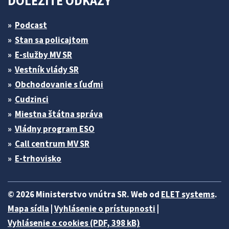
DÔLEŽITÉ ODKAZY
Podcast
Stan sa policajtom
E-služby MV SR
Vestník vlády SR
Obchodovanie s ľuďmi
Cudzinci
Miestna štátna správa
Vládny program ESO
Call centrum MV SR
E-trhovisko
© 2026 Ministerstvo vnútra SR. Web od
ELET systems
.
Mapa sídla
|
Vyhlásenie o prístupnosti
|
Vyhlásenie o cookies (PDF, 398 kB)