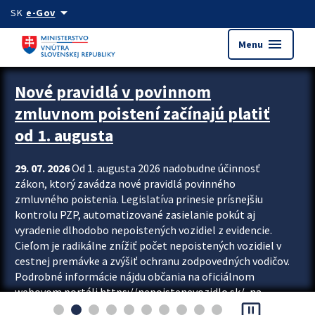
Preskocit na hlavný obsah
arrow_drop_down
SK
e-Gov
menu
Menu
Zastavit automatický posun upútavok
Nové pravidlá v povinnom
zmluvnom poistení začínajú platiť
od 1. augusta
29. 07. 2026
Od 1. augusta 2026 nadobudne účinnosť
zákon, ktorý zavádza nové pravidlá povinného
zmluvného poistenia. Legislatíva prinesie prísnejšiu
kontrolu PZP, automatizované zasielanie pokút aj
vyradenie dlhodobo nepoistených vozidiel z evidencie.
Cieľom je radikálne znížiť počet nepoistených vozidiel v
cestnej premávke a zvýšiť ochranu zodpovedných vodičov.
Podrobné informácie nájdu občania na oficiálnom
webovom portáli https://nepoistenevozidlo.sk/, na
pause_presentation
ktorom od augusta pribudne aj možnosť overiť si...