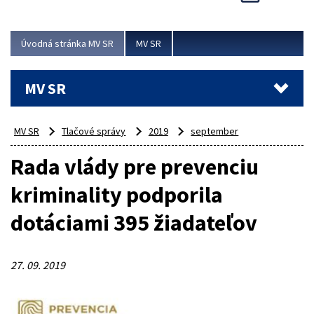
Viac
Úvodná stránka MV SR
MV SR
MV SR
MV SR
Tlačové správy
2019
september
Rada vlády pre prevenciu
kriminality podporila
dotáciami 395 žiadateľov
27. 09. 2019