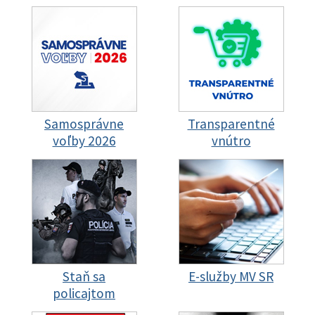
Samosprávne
Transparentné
voľby 2026
vnútro
Staň sa
E-služby MV SR
policajtom