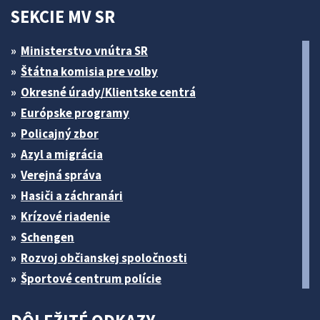
SEKCIE MV SR
Ministerstvo vnútra SR
Štátna komisia pre volby
Okresné úrady/Klientske centrá
Európske programy
Policajný zbor
Azyl a migrácia
Verejná správa
Hasiči a záchranári
Krízové riadenie
Schengen
Rozvoj občianskej spoločnosti
Športové centrum polície