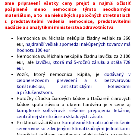
Sme pripravení všetky ceny prejsť a najmä očistiť
pošpinené meno nemocnice týmto neodborným
materiálom, a to na niekoľkých spoločných stretnutiach
s predstaviteľmi vedenia nemocnice, predstaviteľmi
nadácie a s analytikmi ministerstva zdravotníctva
.
Nemocnica sv. Michala nekúpila žiadny vešiak za 360
eur,
najdrahší vešiak spomedzi nakúpených tovarov má
hodnotu 100 eur
.
Nemocnica sv. Michala nekúpila žiadnu lavičku za 2 100
eur, ale
lavičku, ktorá má 5-ročnú záruku a stála 728
eur
.
Vozík, ktorý nemocnica kúpila, je
dodávaný v
celonerezovom prevedení a s bezzvarovou
konštrukciou, antistatickými kolieskami
a príslušenstvom
.
Položky čítačka čiarových kódov a tlačiareň čiarových
kódov spolu súvisia a okrem hardvéru je v cene aj
komplexné softvérové riešenie prepojenia lekárne,
centrálnej sterilizácie a skladových zásob.
Pri klimatizácii išlo o
komplexné klimatizačné riešenie
serverovne so zdvojenými klimatizačnými jednotkami.
Napríklad vrátane posilnenia elektrických rozvodov,