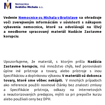
Vedenie
Nemocnice sv. Michala v Bratislave
sa ohradzuje
voči zverejneným informáciám v súvislosti s nákupom
vybavenia nemocnice, ktoré sa odvolávajú na lživý
a neodborne spracovaný materiál Nadácie Zastavme
korupciu
.
Upozorňujeme, že materiál, s ktorým prišla
Nadácia
Zastavme korupciu
, má množstvo chýb, keď porovnávali
úplne iné prístroje a tovary, alebo prístroje s inou
špecifikáciou a doplnkovou výbavou.
V materiáli sú dokonca
tovary, ktoré sme vôbec nekúpili.
V mnohých prípadoch
ako referencie použili novinové články bez znalosti zmluvy
a špecifikácie prístroja, odkazy na internetových
a neautorizovaných predajcov, mýlili sa pri prepočte kurzu
alebo používali ceny bez DPH.