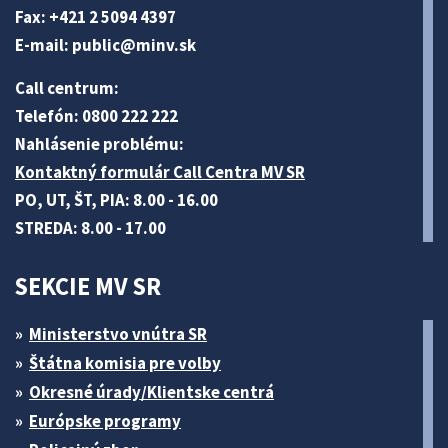
Fax: +421 2 5094 4397
E-mail:
public@minv
.sk
Call centrum:
Telefón: 0800 222 222
Nahlásenie problému:
Kontaktný formulár Call Centra MV SR
PO, UT, ŠT, PIA: 8.00 - 16.00
STREDA: 8.00 - 17.00
SEKCIE MV SR
Ministerstvo vnútra SR
Štátna komisia pre volby
Okresné úrady/Klientske centrá
Európske programy