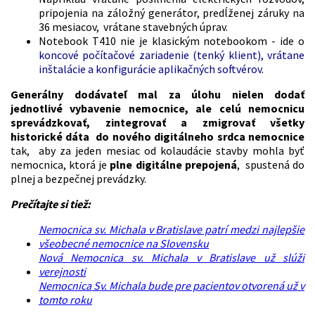
pripojenia na záložný generátor, predĺženej záruky na
36 mesiacov, vrátane stavebných úprav.
Notebook T410 nie je klasickým notebookom - ide o
koncové počítačové zariadenie (tenký klient), vrátane
inštalácie a konfigurácie aplikačných softvérov
.
Generálny dodávateľ mal za úlohu nielen dodať
jednotlivé vybavenie nemocnice, ale celú nemocnicu
sprevádzkovať, zintegrovať a zmigrovať všetky
historické dáta do nového digitálneho srdca nemocnice
tak, aby za jeden mesiac od kolaudácie stavby mohla byť
nemocnica, ktorá je
plne digitálne prepojená
, spustená do
plnej a bezpečnej prevádzky.
Prečítajte si tiež:
Nemocnica sv. Michala v Bratislave patrí medzi najlepšie
všeobecné nemocnice na Slovensku
Nová Nemocnica sv. Michala v Bratislave už slúži
verejnosti
Nemocnica Sv. Michala bude pre pacientov otvorená už v
tomto roku