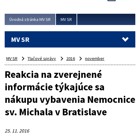
Viac
Úvodná stránka MV SR
MV SR
MV SR
MV SR
Tlačové správy
2016
november
Reakcia na zverejnené
informácie týkajúce sa
nákupu vybavenia Nemocnice
sv. Michala v Bratislave
25. 11. 2016