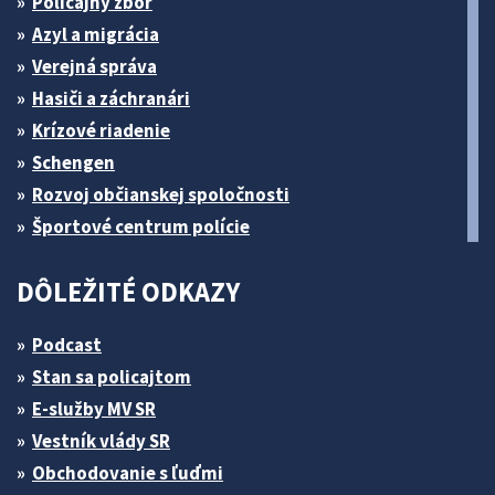
Policajný zbor
Azyl a migrácia
Verejná správa
Hasiči a záchranári
Krízové riadenie
Schengen
Rozvoj občianskej spoločnosti
Športové centrum polície
DÔLEŽITÉ ODKAZY
Podcast
Stan sa policajtom
E-služby MV SR
Vestník vlády SR
Obchodovanie s ľuďmi