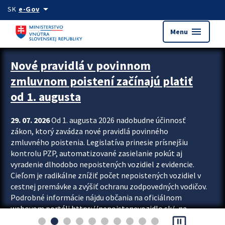
Preskocit na hlavný obsah
arrow_drop_down
SK
e-Gov
menu
Menu
Zastavit automatický posun upútavok
Nové pravidlá v povinnom
zmluvnom poistení začínajú platiť
od 1. augusta
29. 07. 2026
Od 1. augusta 2026 nadobudne účinnosť
zákon, ktorý zavádza nové pravidlá povinného
zmluvného poistenia. Legislatíva prinesie prísnejšiu
kontrolu PZP, automatizované zasielanie pokút aj
vyradenie dlhodobo nepoistených vozidiel z evidencie.
Cieľom je radikálne znížiť počet nepoistených vozidiel v
cestnej premávke a zvýšiť ochranu zodpovedných vodičov.
Podrobné informácie nájdu občania na oficiálnom
webovom portáli https://nepoistenevozidlo.sk/, na
pause_presentation
ktorom od augusta pribudne aj možnosť overiť si...