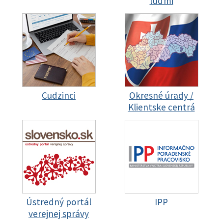
ľuďmi
Cudzinci
Okresné úrady /
Klientske centrá
Ústredný portál
IPP
verejnej správy