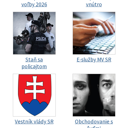
voľby 2026
vnútro
Staň sa
E-služby MV SR
policajtom
Vestník vlády SR
Obchodovanie s