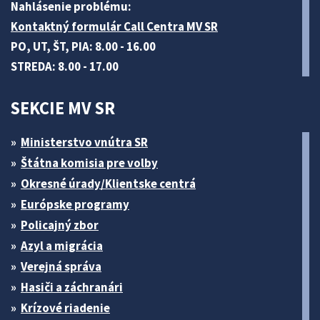
Nahlásenie problému:
Kontaktný formulár Call Centra MV SR
PO, UT, ŠT, PIA: 8.00 - 16.00
STREDA: 8.00 - 17.00
SEKCIE MV SR
Ministerstvo vnútra SR
Štátna komisia pre volby
Okresné úrady/Klientske centrá
Európske programy
Policajný zbor
Azyl a migrácia
Verejná správa
Hasiči a záchranári
Krízové riadenie