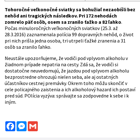
Tohoročné veľkonočné sviatky sa bohužiaľ nezaobišli bez
nehôd ani tragických následkov. Pri 172 nehodách
zomrelo päť osôb, osem sa zranilo ťažko a 82 ľahko
.
Počas minuloročných veľkonočných sviatkov (25.3. až
28.3.2016) zaznamenala polícia 99 dopravných nehôd, o život
pri nich prišla jedna osoba, tri utrpeli ťažké zranenia a 31
osôb sa zranilo ľahko.
Neustále upozorňujeme, že vodiči pod vplyvom alkoholu v
žiadnom prípade nepatria na cesty. Zdá sa, že vodiči si
dostatočne neuvedomujú, že jazdou pod vplyvom alkoholu
bezprostredne ohrozujú nielen seba, ale aj ostatných
účastníkov cestnej premávky. Okrem toho môžu skončiť v
cele policajného zaistenia a ich alkoholový hazard ich postaví
pred súd. POlícia vyzýva: správajte sa zodpovedne k sebe i k
iným.
Facebook
Messenger
Gmail