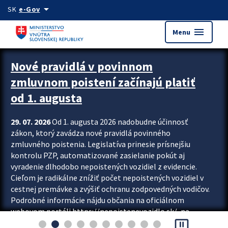
Preskocit na hlavný obsah
arrow_drop_down
SK
e-Gov
menu
Menu
Zastavit automatický posun upútavok
Nové pravidlá v povinnom
zmluvnom poistení začínajú platiť
od 1. augusta
29. 07. 2026
Od 1. augusta 2026 nadobudne účinnosť
zákon, ktorý zavádza nové pravidlá povinného
zmluvného poistenia. Legislatíva prinesie prísnejšiu
kontrolu PZP, automatizované zasielanie pokút aj
vyradenie dlhodobo nepoistených vozidiel z evidencie.
Cieľom je radikálne znížiť počet nepoistených vozidiel v
cestnej premávke a zvýšiť ochranu zodpovedných vodičov.
Podrobné informácie nájdu občania na oficiálnom
webovom portáli https://nepoistenevozidlo.sk/, na
pause_presentation
ktorom od augusta pribudne aj možnosť overiť si...