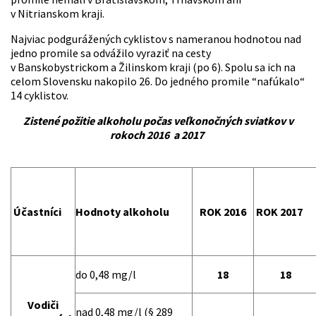
v Nitrianskom kraji.
Najviac podgurážených cyklistov s nameranou hodnotou nad
jedno promile sa odvážilo vyraziť na cesty
v Banskobystrickom a Žilinskom kraji (po 6). Spolu sa ich na
celom Slovensku nakopilo 26. Do jedného promile “nafúkalo“
14 cyklistov.
Zistené požitie alkoholu počas veľkonočných sviatkov v
rokoch 2016 a 2017
Účastníci
Hodnoty alkoholu
ROK 2016
ROK 2017
do 0,48 mg/l
18
18
Vodiči
nad 0,48 mg/l (§ 289