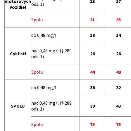
motorových
13
17
ods. 1)
vozidiel
Spolu
31
35
do 0,48 mg/l
18
14
nad 0,48 mg/l (§ 289
Cyklisti
26
26
ods. 1)
Spolu
44
40
do 0,48 mg/l
36
32
nad 0,48 mg/l (§ 289
SPOLU
39
43
ods. 1)
Spolu
75
75