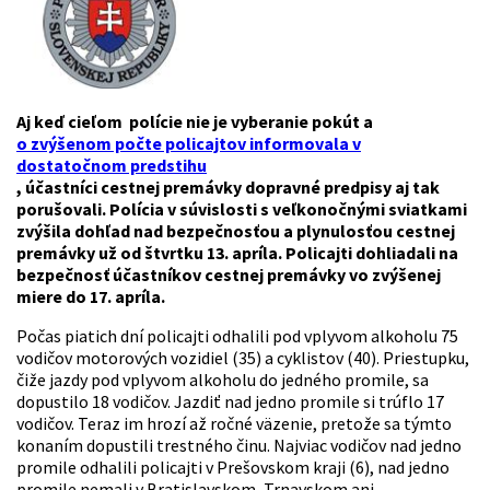
Aj keď cieľom polície nie je vyberanie pokút a
o zvýšenom počte policajtov informovala v
dostatočnom predstihu
, účastníci cestnej premávky dopravné predpisy aj tak
porušovali. Polícia v súvislosti s veľkonočnými sviatkami
zvýšila dohľad nad bezpečnosťou a plynulosťou cestnej
premávky už od štvrtku 13. apríla. Policajti dohliadali na
bezpečnosť účastníkov cestnej premávky vo zvýšenej
miere do 17. apríla.
Počas piatich dní policajti odhalili pod vplyvom alkoholu 75
vodičov motorových vozidiel (35) a cyklistov (40). Priestupku,
čiže jazdy pod vplyvom alkoholu do jedného promile, sa
dopustilo 18 vodičov. Jazdiť nad jedno promile si trúflo 17
vodičov. Teraz im hrozí až ročné väzenie, pretože sa týmto
konaním dopustili trestného činu. Najviac vodičov nad jedno
promile odhalili policajti v Prešovskom kraji (6), nad jedno
promile nemali v Bratislavskom, Trnavskom ani