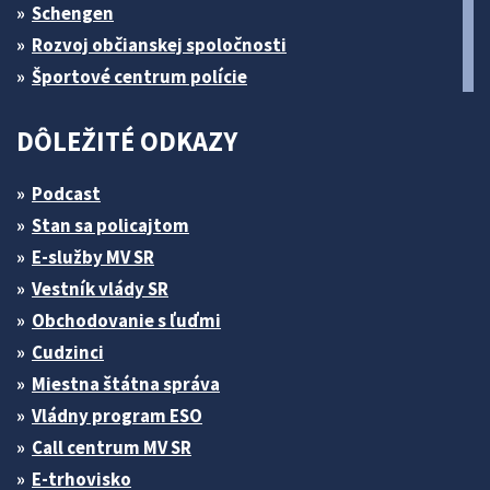
Schengen
Rozvoj občianskej spoločnosti
Športové centrum polície
DÔLEŽITÉ ODKAZY
Podcast
Stan sa policajtom
E-služby MV SR
Vestník vlády SR
Obchodovanie s ľuďmi
Cudzinci
Miestna štátna správa
Vládny program ESO
Call centrum MV SR
E-trhovisko