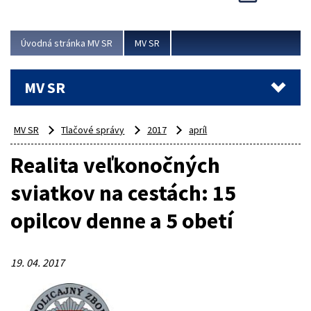
Viac
Úvodná stránka MV SR
MV SR
MV SR
MV SR
Tlačové správy
2017
apríl
Realita veľkonočných
sviatkov na cestách: 15
opilcov denne a 5 obetí
19. 04. 2017