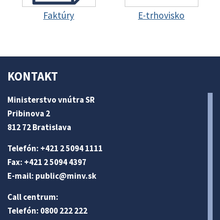
Faktúry
E-trhovisko
KONTAKT
Ministerstvo vnútra SR
Pribinova 2
812 72 Bratislava
Telefón: +421 2 5094 1111
Fax: +421 2 5094 4397
E-mail:
public@minv
.sk
Call centrum:
Telefón: 0800 222 222