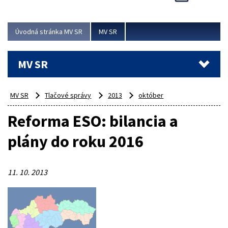
Viac
Úvodná stránka MV SR
MV SR
MV SR
MV SR
Tlačové správy
2013
október
Reforma ESO: bilancia a
plány do roku 2016
11. 10. 2013