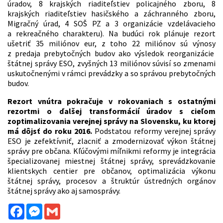
úradov, 8 krajských riaditeľstiev policajného zboru, 8
krajských riaditeľstiev hasičského a záchranného zboru,
Migračný úrad, 4 SOŠ PZ a 3 organizácie vzdelávacieho
a rekreačného charakteru). Na budúci rok plánuje rezort
ušetriť 35 miliónov eur, z toho 22 miliónov sú výnosy
z predaja prebytočných budov ako výsledok reorganizácie
štátnej správy ESO, zvyšných 13 miliónov súvisí so zmenami
uskutočnenými v rámci prevádzky a so správou prebytočných
budov.
Rezort vnútra pokračuje v rokovaniach s ostatnými
rezortmi o ďalšej transformácií úradov s cieľom
zoptimalizovania verejnej správy na Slovensku, ku ktorej
má dôjsť do roku 2016.
Podstatou reformy verejnej správy
ESO je zefektívniť, zlacniť a zmodernizovať výkon štátnej
správy pre občana. Kľúčovými míľnikmi reformy je integrácia
špecializovanej miestnej štátnej správy, sprevádzkovanie
klientskych centier pre občanov, optimalizácia výkonu
štátnej správy, procesov a štruktúr ústredných orgánov
štátnej správy ako aj samosprávy.
Facebook
Messenger
Gmail