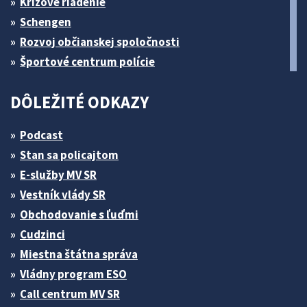
Krízové riadenie
Schengen
Rozvoj občianskej spoločnosti
Športové centrum polície
DÔLEŽITÉ ODKAZY
Podcast
Stan sa policajtom
E-služby MV SR
Vestník vlády SR
Obchodovanie s ľuďmi
Cudzinci
Miestna štátna správa
Vládny program ESO
Call centrum MV SR