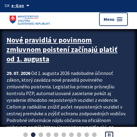
Preskocit na hlavný obsah
arrow_drop_down
SK
e-Gov
menu
Menu
Zastavit automatický posun upútavok
Nové pravidlá v povinnom
zmluvnom poistení začínajú platiť
od 1. augusta
29. 07. 2026
Od 1. augusta 2026 nadobudne účinnosť
zákon, ktorý zavádza nové pravidlá povinného
zmluvného poistenia. Legislatíva prinesie prísnejšiu
kontrolu PZP, automatizované zasielanie pokút aj
vyradenie dlhodobo nepoistených vozidiel z evidencie.
Cieľom je radikálne znížiť počet nepoistených vozidiel v
cestnej premávke a zvýšiť ochranu zodpovedných vodičov.
Podrobné informácie nájdu občania na oficiálnom
webovom portáli https://nepoistenevozidlo.sk/, na
pause_presentation
ktorom od augusta pribudne aj možnosť overiť si...