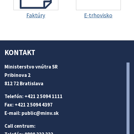
Faktúry
E-trhovisko
KONTAKT
Ministerstvo vnútra SR
Pribinova 2
812 72 Bratislava
Telefón: +421 2 5094 1111
Fax: +421 2 5094 4397
E-mail:
public@minv
.sk
Call centrum: