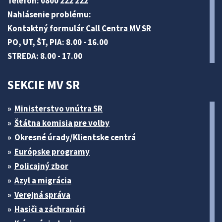
Telefón: 0800 222 222
Nahlásenie problému:
Kontaktný formulár Call Centra MV SR
PO, UT, ŠT, PIA: 8.00 - 16.00
STREDA: 8.00 - 17.00
SEKCIE MV SR
Ministerstvo vnútra SR
Štátna komisia pre volby
Okresné úrady/Klientske centrá
Európske programy
Policajný zbor
Azyl a migrácia
Verejná správa
Hasiči a záchranári