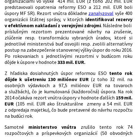
organizáciami vo výške 414 mil. EUR (z toho 202 mil. EUR
predstavovali opatrenia reformy ESO a 212 mil. EUR boli
úspory MF SR). Rezort vnútra dôkladne
zanalyzoval
vyše 400
organizácii štátnej správy, v ktorých
identifikoval rezervy
v efektívnom nakladaní z verejnými zdrojmi
. Následne boli
príslušným rezortom prezentované návrhy na zrušenie,
zlúčenie resp. transformáciu vybraných úradov, ktoré si
jednotlivé ministerstvá buď osvojili resp. zvolili alternatívny
postup na zabezpečenie stanovenej výšky úspor do roku 2016.
Po rokovaniach s jednotlivými rezortmi v budúcom roku
dôjde k úspore v hodnote
333
mil. EUR.
Z hľadiska dosiahnutých úspor reformou ESO
tento rok
dôjde k ušetreniu 130 miliónov EUR
(z toho 32 mil. na
osobných výdavkoch a 97,5 miliónov EUR na tovaroch
a službách), čo je kumulovaná (každoročná) úspora. Na rok
2014 očakáva rezort vnútra úspory v hodnote ďalších
159 mil.
EUR
(105 mil. EUR ako štrukturálne zmeny a 54 mil. EUR
z odpredaja majetku), čo bude pretavené do návrhu rozpočtu
na budúci rok.
Samotné
ministerstvo vnútra
zrušilo tento rok 74
rozpočtových a príspevkových organizácií (50 obvodných