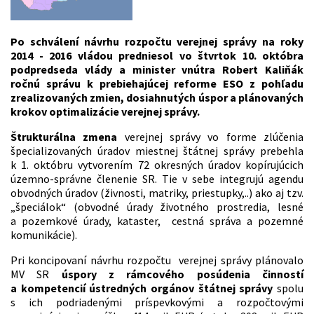
Po schválení návrhu rozpočtu verejnej správy na roky
2014 - 2016 vládou predniesol vo štvrtok 10. októbra
podpredseda vlády a minister vnútra Robert Kaliňák
ročnú správu k prebiehajúcej reforme ESO z pohľadu
zrealizovaných zmien, dosiahnutých úspor a plánovaných
krokov optimalizácie verejnej správy.
Štrukturálna zmena
verejnej správy vo forme zlúčenia
špecializovaných úradov miestnej štátnej správy prebehla
k 1. októbru vytvorením 72 okresných úradov kopírujúcich
územno-správne členenie SR. Tie v sebe integrujú agendu
obvodných úradov (živnosti, matriky, priestupky,..) ako aj tzv.
„špeciálok“ (obvodné úrady životného prostredia, lesné
a pozemkové úrady, kataster, cestná správa a pozemné
komunikácie).
Pri koncipovaní návrhu rozpočtu verejnej správy plánovalo
MV SR
úspory z rámcového posúdenia činností
a kompetencií ústredných orgánov štátnej správy
spolu
s ich podriadenými príspevkovými a rozpočtovými