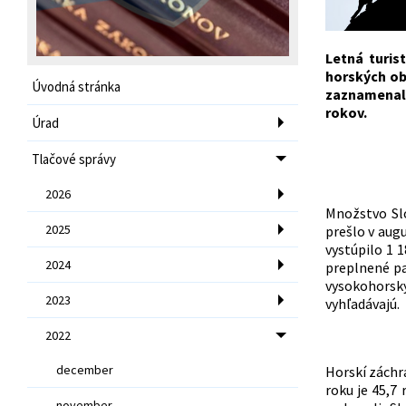
Letná turis
horských ob
Úvodná stránka
zaznamenala
rokov.
Úrad
Tlačové správy
2026
Množstvo Slo
2025
prešlo v aug
vystúpilo 1 
2024
preplnené pa
vysokohorský
2023
vyhľadávajú.
2022
december
Horskí záchr
roku je 45,7 
november