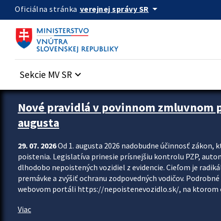
Preskocit na hlavný obsah
arrow_drop_down
verejnej správy SR
Oficiálna stránka
Sekcie MV SR
keyboard_arrow_down
Zastavit automatický posun upútavok
Nové pravidlá v povinnom zmluvnom poi
augusta
29. 07. 2026
Od 1. augusta 2026 nadobudne účinnosť zákon, k
poistenia. Legislatíva prinesie prísnejšiu kontrolu PZP, aut
dlhodobo nepoistených vozidiel z evidencie. Cieľom je radiká
premávke a zvýšiť ochranu zodpovedných vodičov. Podrobné 
webovom portáli https://nepoistenevozidlo.sk/, na ktorom od
Viac