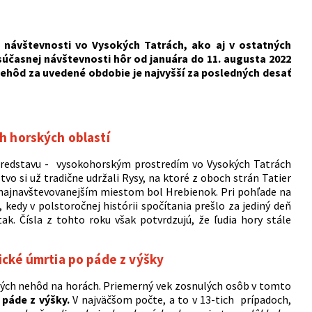
l návštevnosti vo Vysokých Tatrách, ako aj v ostatných
súčasnej návštevnosti hôr od januára do 11. augusta 2022
ehôd za uvedené obdobie je najvyšší za posledných desať
h horských oblastí
 predstavu - vysokohorským prostredím vo Vysokých Tatrách
vo si už tradične udržali Rysy, na ktoré z oboch strán Tatier
v; najnavštevovanejším miestom bol Hrebienok. Pri pohľade na
kedy v polstoročnej histórii spočítania prešlo za jediný deň
ak. Čísla z tohto roku však potvrdzujú, že ľudia hory stále
cké úmrtia po páde z výšky
ľných nehôd na horách. Priemerný vek zosnulých osôb v tomto
 páde z výšky.
V najväčšom počte, a to v 13-tich prípadoch,