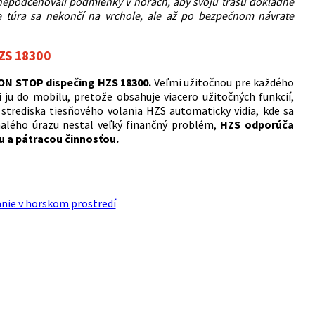
nepodceňovali podmienky v horách, aby svoju trasu dôkladne
e túra sa nekončí na vrchole, ale až po bezpečnom návrate
ZS 18300
ON STOP dispečing HZS 18300.
Veľmi užitočnou pre každého
ju do mobilu, pretože obsahuje viacero užitočných funkcií,
trediska tiesňového volania HZS automaticky vidia, kde sa
 malého úrazu nestal veľký finančný problém,
HZS odporúča
u a pátracou činnosťou.
anie v horskom prostredí