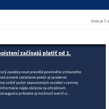
Dnes je 7.
stení začínajú platiť od 1.
torý zavádza nové pravidlá povinného zmluvného
omatizované zasielanie pokút aj vyradenie
lne znížiť počet nepoistených vozidiel v cestnej
informácie nájdu občania na oficiálnom
 augusta pribudne aj možnosť overiť si...