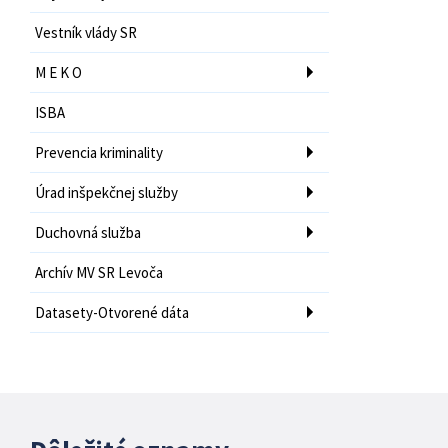
Vestník vlády SR
M E K O
ISBA
Prevencia kriminality
Úrad inšpekčnej služby
Duchovná služba
Archív MV SR Levoča
Datasety-Otvorené dáta