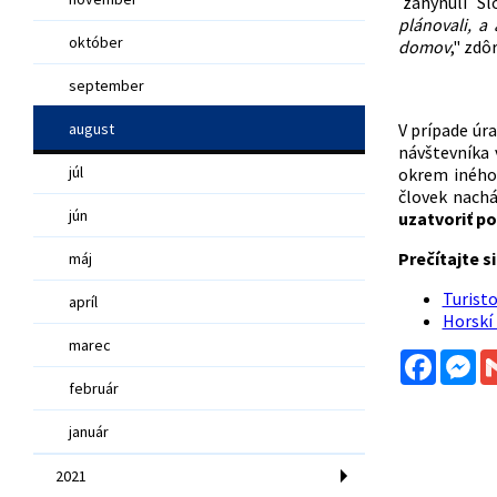
zahynuli Slo
plánovali, a
október
domov
," zdô
september
august
V prípade úra
návštevníka 
júl
okrem iného 
človek nachá
jún
uzatvoriť po
Prečítajte si
máj
Turisto
apríl
Horskí 
marec
Facebo
Me
február
január
2021