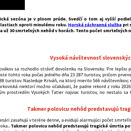
tická sezóna je v plnom prúde. Svedčí o tom aj vyšší podie
lastiach oproti minulému roku.
Horská záchranná služba
pri 
 už 30 smrteľných nehôd v horách. Tento počet smrteľných n
Vysoká návštevnosť slovenskýc
vákov sa rozhodlo stráviť dovolenku na Slovensku. Pre lepšiu
uste tohto roka počas jedného dňa 23 287 turistov, pričom prvenst
188 turistov. Nasleduje Kriváň, na ktorý mierilo 566 návštevníko
rkoviská niektorí možno očakávali, že padne rekord z roku 2020, 
m prostredím Vysokých Tatier najviac turistov, no nestalo sa t
Takmer polovicu nehôd predstavujú tragi
anári zasahujú v teréne denne, a evidujú alarmujúci počet smrte
roka.
.
Takmer polovicu nehôd predstavujú tragické úmrtia po