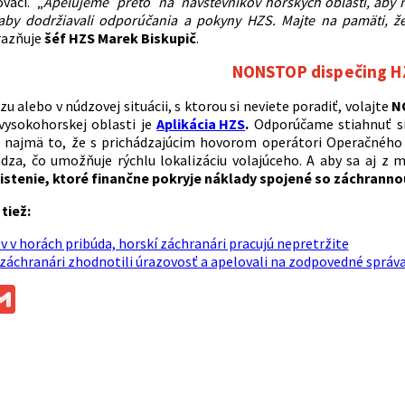
váci. „
Apelujeme preto na návštevníkov horských oblastí, aby 
 aby dodržiavali odporúčania a pokyny HZS. Majte na pamäti, ž
razňuje
šéf HZS Marek Biskupič
.
NONSTOP dispečing H
zu alebo v núdzovej situácii, s ktorou si neviete poradiť, volajte
N
vysokohorskej oblasti je
Aplikácia HZS
.
Odporúčame stiahnuť si 
najmä to, že s prichádzajúcim hovorom operátori Operačného s
dza, čo umožňuje rýchlu lokalizáciu volajúceho. A aby sa aj z
istenie, ktoré finančne pokryje náklady spojené so záchranno
 tiež:
v v horách pribúda, horskí záchranári pracujú nepretržite
záchranári zhodnotili úrazovosť a apelovali na zodpovedné správ
ok
ssenger
Gmail