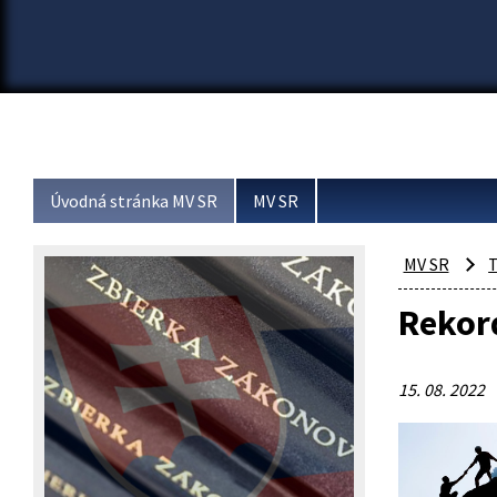
Úvodná stránka MV SR
MV SR
MV SR
T
Rekor
15. 08. 2022