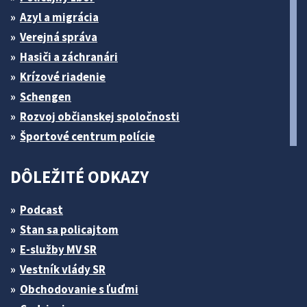
Azyl a migrácia
Verejná správa
Hasiči a záchranári
Krízové riadenie
Schengen
Rozvoj občianskej spoločnosti
Športové centrum polície
DÔLEŽITÉ ODKAZY
Podcast
Stan sa policajtom
E-služby MV SR
Vestník vlády SR
Obchodovanie s ľuďmi