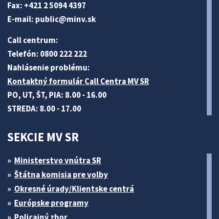
Fax: +421 2 5094 4397
E-mail:
public@minv
.sk
Call centrum:
Telefón: 0800 222 222
Nahlásenie problému:
Kontaktný formulár Call Centra MV SR
PO, UT, ŠT, PIA: 8.00 - 16.00
STREDA: 8.00 - 17.00
SEKCIE MV SR
Ministerstvo vnútra SR
Štátna komisia pre volby
Okresné úrady/Klientske centrá
Európske programy
Policajný zbor