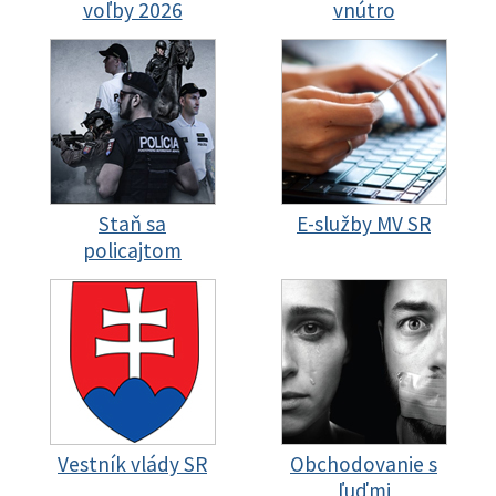
voľby 2026
vnútro
Staň sa
E-služby MV SR
policajtom
Vestník vlády SR
Obchodovanie s
ľuďmi