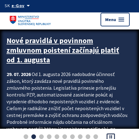
Preskocit na hlavný obsah
arrow_drop_down
SK
e-Gov
menu
Menu
Zastavit automatický posun upútavok
Nové pravidlá v povinnom
zmluvnom poistení začínajú platiť
od 1. augusta
29. 07. 2026
Od 1. augusta 2026 nadobudne účinnosť
zákon, ktorý zavádza nové pravidlá povinného
zmluvného poistenia. Legislatíva prinesie prísnejšiu
kontrolu PZP, automatizované zasielanie pokút aj
vyradenie dlhodobo nepoistených vozidiel z evidencie.
Cieľom je radikálne znížiť počet nepoistených vozidiel v
cestnej premávke a zvýšiť ochranu zodpovedných vodičov.
Podrobné informácie nájdu občania na oficiálnom
webovom portáli https://nepoistenevozidlo.sk/, na
pause_presentation
ktorom od augusta pribudne aj možnosť overiť si...