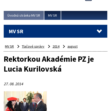
Viac
Úvodná stránka MV SR
MV SR
MV SR
MV SR
Tlačové správy
2014
august
Rektorkou Akadémie PZ je
Lucia Kurilovská
27. 08. 2014