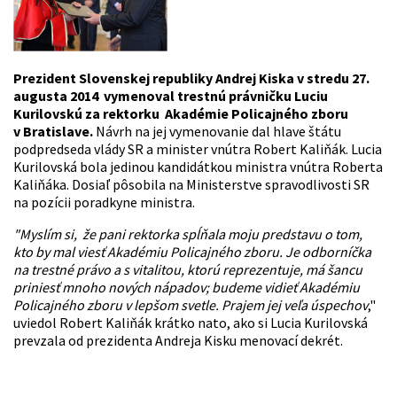
Prezident Slovenskej republiky Andrej Kiska v stredu 27.
augusta 2014 vymenoval trestnú právničku Luciu
Kurilovskú za rektorku Akadémie Policajného zboru
v Bratislave.
Návrh na jej vymenovanie dal hlave štátu
podpredseda vlády SR a minister vnútra Robert Kaliňák. Lucia
Kurilovská bola jedinou kandidátkou ministra vnútra Roberta
Kaliňáka. Dosiaľ pôsobila na Ministerstve spravodlivosti SR
na pozícii poradkyne ministra.
"Myslím si, že pani rektorka spĺňala moju predstavu o tom,
kto by mal viesť Akadémiu Policajného zboru. Je odborníčka
na trestné právo a s vitalitou, ktorú reprezentuje, má šancu
priniesť mnoho nových nápadov; budeme vidieť Akadémiu
Policajného zboru v lepšom svetle. Prajem jej veľa úspechov
,"
uviedol Robert Kaliňák krátko nato, ako si Lucia Kurilovská
prevzala od prezidenta Andreja Kisku menovací dekrét.