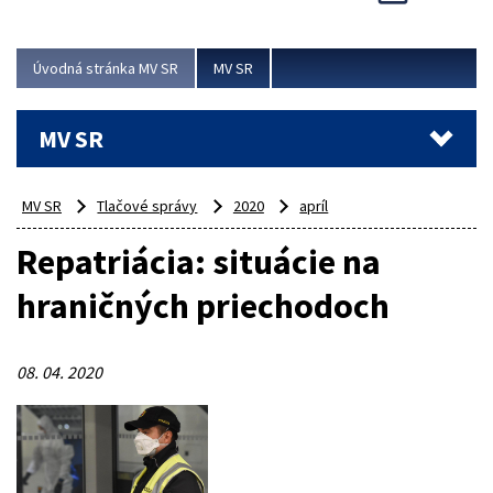
Viac
Úvodná stránka MV SR
MV SR
MV SR
MV SR
Tlačové správy
2020
apríl
Repatriácia: situácie na
hraničných priechodoch
08. 04. 2020