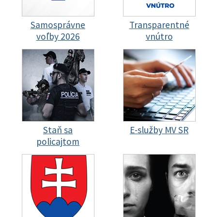
Samosprávne
Transparentné
voľby 2026
vnútro
Staň sa
E-služby MV SR
policajtom