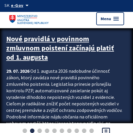
Preskocit na hlavný obsah
arrow_drop_down
SK
e-Gov
menu
Menu
Zastavit automatický posun upútavok
Nové pravidlá v povinnom
zmluvnom poistení začínajú platiť
od 1. augusta
29. 07. 2026
Od 1. augusta 2026 nadobudne účinnosť
zákon, ktorý zavádza nové pravidlá povinného
zmluvného poistenia. Legislatíva prinesie prísnejšiu
kontrolu PZP, automatizované zasielanie pokút aj
vyradenie dlhodobo nepoistených vozidiel z evidencie.
Cieľom je radikálne znížiť počet nepoistených vozidiel v
cestnej premávke a zvýšiť ochranu zodpovedných vodičov.
Podrobné informácie nájdu občania na oficiálnom
webovom portáli https://nepoistenevozidlo.sk/, na
pause_presentation
ktorom od augusta pribudne aj možnosť overiť si...