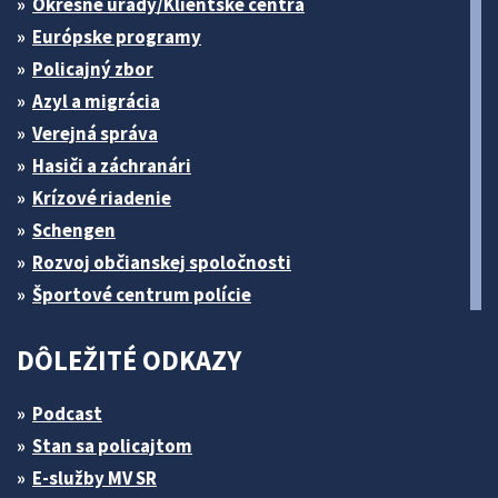
Okresné úrady/Klientske centrá
Európske programy
Policajný zbor
Azyl a migrácia
Verejná správa
Hasiči a záchranári
Krízové riadenie
Schengen
Rozvoj občianskej spoločnosti
Športové centrum polície
DÔLEŽITÉ ODKAZY
Podcast
Stan sa policajtom
E-služby MV SR