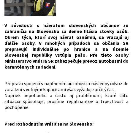
V súvislosti s návratom slovenských občanov zo
zahraničia na Slovensko sa denne hlásia stovky osôb.
Okrem tých, ktorí svoj návrat oznámili, sa vracajú aj
ďalšie osoby.
V mnohých prípadoch sa občania SR
prepravujú individuálne po hranice a na územie
Slovenskej republiky vstúpia pešo. Pre tieto osoby
Ministerstvo vnútra SR zabezpečuje prevoz autobusmi do
karanténnych zariadení.
Preprava spojená s naplnením autobusu a následný odvoz do
zaradení s voľnými kapacitami však vyžaduje určitý čas.
Napriek nepohodliu a často aj problémom, ktoré táto
situácia spôsobuje, prosíme repatriantov o trpezlivosť a
pochopenie.
Pred rozhodnutím vrátiť sa na Slovensko: