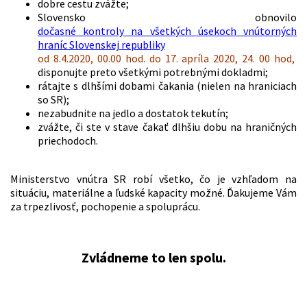
dobre cestu zvážte;
Slovensko obnovilo
dočasné kontroly na všetkých úsekoch vnútorných
hraníc Slovenskej republiky
od 8.4.2020, 00.00 hod. do 17. apríla 2020, 24. 00 hod,
disponujte preto všetkými potrebnými dokladmi;
rátajte s dlhšími dobami čakania (nielen na hraniciach
so SR);
nezabudnite na jedlo a dostatok tekutín;
zvážte, či ste v stave čakať dlhšiu dobu na hraničných
priechodoch.
Ministerstvo vnútra SR robí všetko, čo je vzhľadom na
situáciu, materiálne a ľudské kapacity možné. Ďakujeme Vám
za trpezlivosť, pochopenie a spoluprácu.
Zvládneme to len spolu.