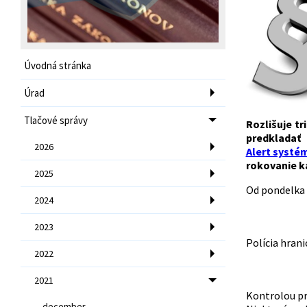
Úvodná stránka
Úrad
Tlačové správy
Rozlišuje tr
predkla
2026
Alert systém
rokovanie k
2025
Od pondelka 5
2024
2023
Polícia hran
2022
2021
Kontrolou pre
december