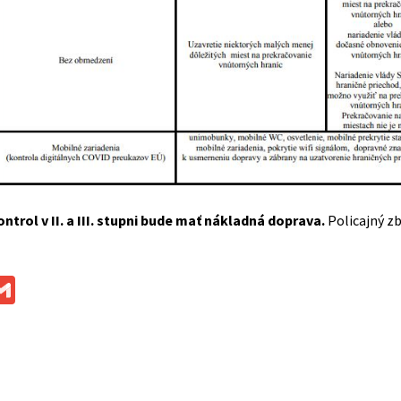
ntrol v II. a III. stupni bude mať nákladná doprava.
Policajný zb
ok
ssenger
Gmail