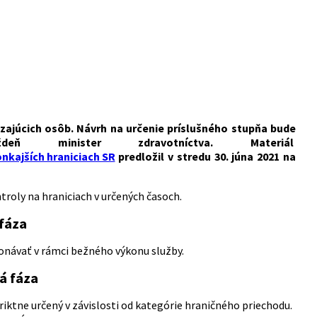
ádzajúcich osôb. Návrh na určenie príslušného stupňa bude
 minister zdravotníctva. Materiál
onkajších hraniciach SR
predložil v stredu 30. júna 2021 na
ntroly na hraniciach v určených časoch.
 fáza
konávať v rámci bežného výkonu služby.
vá fáza
iktne určený v závislosti od kategórie hraničného priechodu.