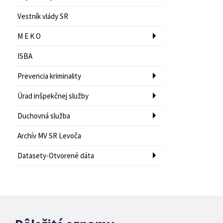
Vestník vlády SR
M E K O
ISBA
Prevencia kriminality
Úrad inšpekčnej služby
Duchovná služba
Archív MV SR Levoča
Datasety-Otvorené dáta