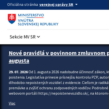
Preskocit na hlavný obsah
arrow_drop_down
verejnej správy SR
Oficiálna stránka
Sekcie MV SR
keyboard_arrow_down
Zastavit automatický posun upútavok
Nové pravidlá v povinnom zmluvnom poi
augusta
29. 07. 2026
Od 1. augusta 2026 nadobudne účinnosť zákon, k
poistenia. Legislatíva prinesie prísnejšiu kontrolu PZP, aut
dlhodobo nepoistených vozidiel z evidencie. Cieľom je radiká
premávke a zvýšiť ochranu zodpovedných vodičov. Podrobné 
webovom portáli https://nepoistenevozidlo.sk/, na ktorom od
Viac