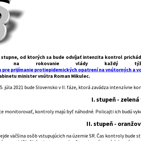
i stupne, od ktorých sa bude odvíjať intenzita kontrol prich
dať na rokovanie vlády každý týždeň
 pre prijímanie protiepidemických opatrení na vnútorných a v
abinetu minister vnútra Roman Mikulec.
. júla 2021 bude Slovensko v II. fáze, ktorá zavádza intenzívne ko
I. stupeň - zelená
ice monitorovať, kontroly majú byť náhodné. Policajti ich budú vy
II. stupeň - oranžo
jde väčšina osôb vstupujúcich na územie SR. Čas kontroly bude str