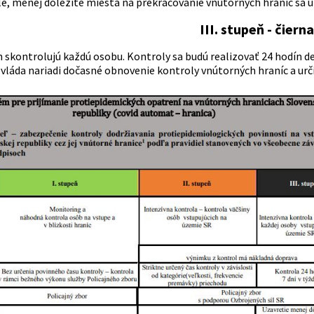
é, menej dôležité miesta na prekračovanie vnútorných hraníc sa u
III. stupeň - čiern
 skontrolujú každú osobu. Kontroly sa budú realizovať 24 hodín de
 vláda nariadi dočasné obnovenie kontroly vnútorných hraníc a urč