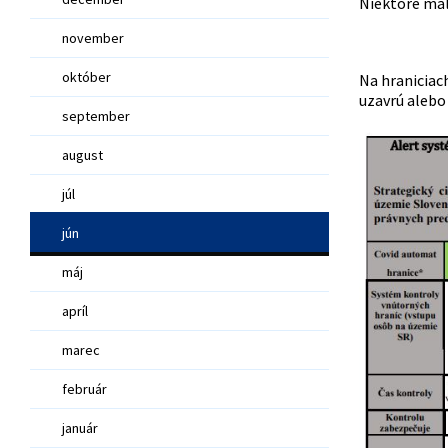
Niektoré mal
november
október
Na hraniciach
uzavrú alebo
september
august
júl
jún
máj
apríl
marec
február
január