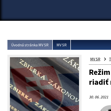
Úvodná stránka MV SR
MV SR
MV SR
T
Režim 
riadi
30. 06. 2021