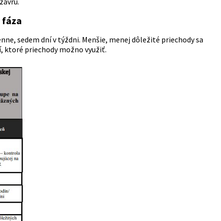
zavrú.
a fáza
nne, sedem dní v týždni. Menšie, menej dôležité priechody sa
í, ktoré priechody možno využiť.