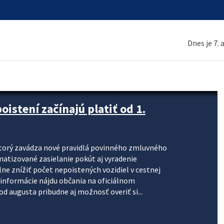
Dnes je 7.
stení začínajú platiť od 1.
torý zavádza nové pravidlá povinného zmluvného
omatizované zasielanie pokút aj vyradenie
lne znížiť počet nepoistených vozidiel v cestnej
informácie nájdu občania na oficiálnom
 augusta pribudne aj možnosť overiť si...