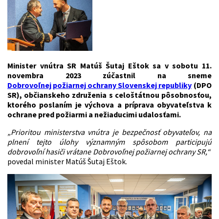
Minister vnútra SR Matúš Šutaj Eštok sa v sobotu 11.
novembra 2023 zúčastnil na sneme
Dobrovoľnej požiarnej ochrany Slovenskej republiky
(DPO
SR), občianskeho združenia s celoštátnou pôsobnosťou,
ktorého poslaním je výchova a príprava obyvateľstva k
ochrane pred požiarmi a nežiaducimi udalosťami.
„Prioritou ministerstva vnútra je bezpečnosť obyvateľov, na
plnení tejto úlohy významným spôsobom participujú
dobrovoľní hasiči vrátane Dobrovoľnej požiarnej ochrany SR,“
povedal minister Matúš Šutaj Eštok.