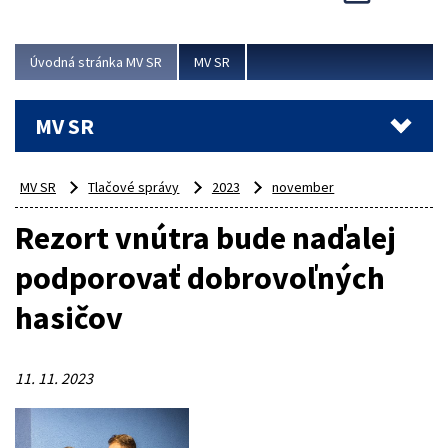
Viac
Úvodná stránka MV SR
MV SR
MV SR
MV SR
Tlačové správy
2023
november
Rezort vnútra bude naďalej
podporovať dobrovoľných
hasičov
11. 11. 2023