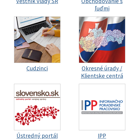
Vestník vlády SR
Obchodovanie s
ľuďmi
Cudzinci
Okresné úrady /
Klientske centrá
Ústredný portál
IPP