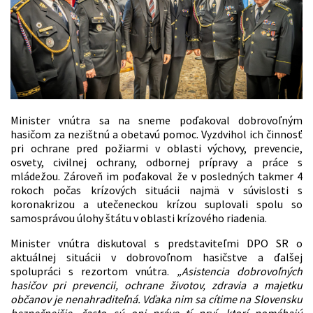
Minister vnútra sa na sneme poďakoval dobrovoľným
hasičom za nezištnú a obetavú pomoc. Vyzdvihol ich činnosť
pri ochrane pred požiarmi v oblasti výchovy, prevencie,
osvety, civilnej ochrany, odbornej prípravy a práce s
mládežou. Zároveň im poďakoval že v posledných takmer 4
rokoch počas krízových situácii najmä v súvislosti s
koronakrizou a utečeneckou krízou suplovali spolu so
samosprávou úlohy štátu v oblasti krízového riadenia.
Minister vnútra diskutoval s predstaviteľmi DPO SR o
aktuálnej situácii v dobrovoľnom hasičstve a ďalšej
spolupráci s rezortom vnútra.
„Asistencia dobrovoľných
hasičov pri prevencii, ochrane životov, zdravia a majetku
občanov je nenahraditeľná. Vďaka nim sa cítime na Slovensku
bezpečnejšie, často sú oni práve tí prví, ktorí pomáhajú