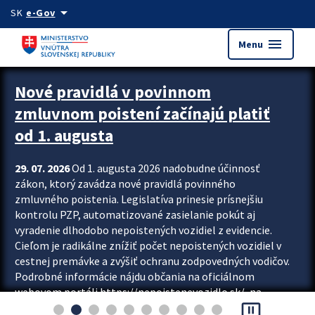
Preskocit na hlavný obsah
arrow_drop_down
SK
e-Gov
menu
Menu
Zastavit automatický posun upútavok
Nové pravidlá v povinnom
zmluvnom poistení začínajú platiť
od 1. augusta
29. 07. 2026
Od 1. augusta 2026 nadobudne účinnosť
zákon, ktorý zavádza nové pravidlá povinného
zmluvného poistenia. Legislatíva prinesie prísnejšiu
kontrolu PZP, automatizované zasielanie pokút aj
vyradenie dlhodobo nepoistených vozidiel z evidencie.
Cieľom je radikálne znížiť počet nepoistených vozidiel v
cestnej premávke a zvýšiť ochranu zodpovedných vodičov.
Podrobné informácie nájdu občania na oficiálnom
webovom portáli https://nepoistenevozidlo.sk/, na
pause_presentation
ktorom od augusta pribudne aj možnosť overiť si...