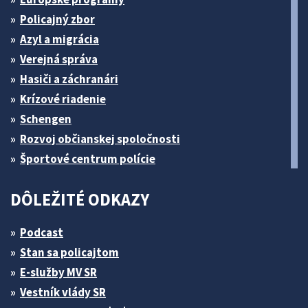
Policajný zbor
Azyl a migrácia
Verejná správa
Hasiči a záchranári
Krízové riadenie
Schengen
Rozvoj občianskej spoločnosti
Športové centrum polície
DÔLEŽITÉ ODKAZY
Podcast
Stan sa policajtom
E-služby MV SR
Vestník vlády SR