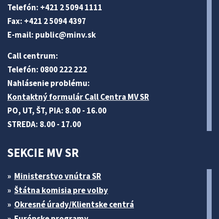
Telefón: +421 2 5094 1111
Fax: +421 2 5094 4397
E-mail:
public@minv
.sk
Call centrum:
Telefón: 0800 222 222
Nahlásenie problému:
Kontaktný formulár Call Centra MV SR
PO, UT, ŠT, PIA: 8.00 - 16.00
STREDA: 8.00 - 17.00
SEKCIE MV SR
Ministerstvo vnútra SR
Štátna komisia pre volby
Okresné úrady/Klientske centrá
Európske programy