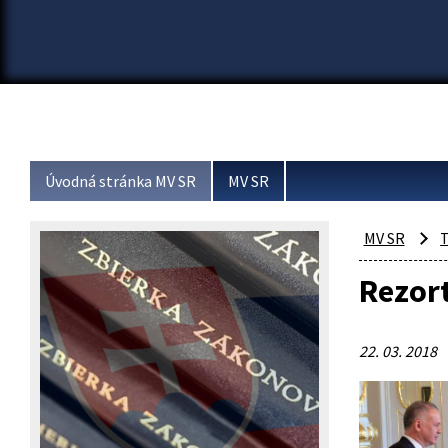
Úvodná stránka MV SR
MV SR
MV SR
T
Rezort
22. 03. 2018