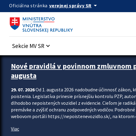
Preskocit na hlavný obsah
arrow_drop_down
verejnej správy SR
Oficiálna stránka
Sekcie MV SR
keyboard_arrow_down
Zastavit automatický posun upútavok
Nové pravidlá v povinnom zmluvnom poi
augusta
29. 07. 2026
Od 1. augusta 2026 nadobudne účinnosť zákon, k
poistenia. Legislatíva prinesie prísnejšiu kontrolu PZP, aut
dlhodobo nepoistených vozidiel z evidencie. Cieľom je radiká
premávke a zvýšiť ochranu zodpovedných vodičov. Podrobné 
webovom portáli https://nepoistenevozidlo.sk/, na ktorom od
Viac