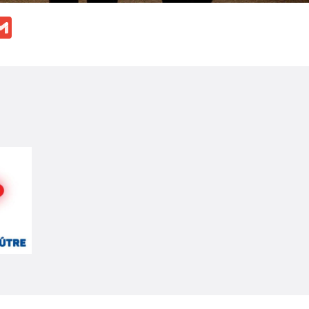
ok
ssenger
Gmail