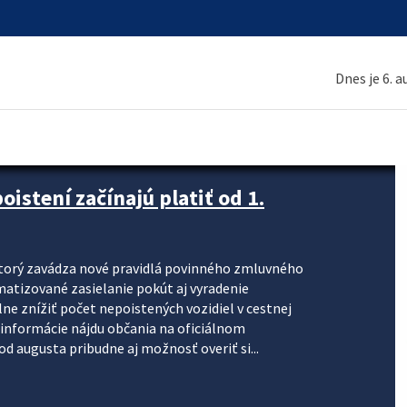
Dnes je 6. 
stení začínajú platiť od 1.
torý zavádza nové pravidlá povinného zmluvného
omatizované zasielanie pokút aj vyradenie
lne znížiť počet nepoistených vozidiel v cestnej
informácie nájdu občania na oficiálnom
 augusta pribudne aj možnosť overiť si...