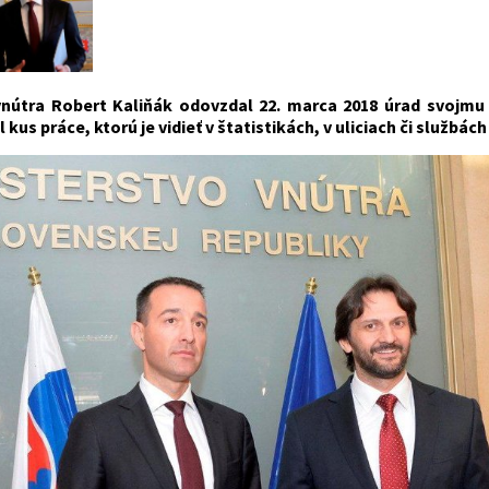
vnútra Robert Kaliňák odovzdal 22. marca 2018 úrad svojmu
l kus práce, ktorú je vidieť v štatistikách, v uliciach či službá