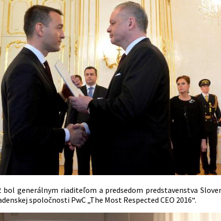
 bol generálnym riaditeľom a predsedom predstavenstva Slovens
adenskej spoločnosti PwC „The Most Respected CEO 2016“.