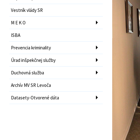
Vestník vlády SR
M E K O
ISBA
Prevencia kriminality
Úrad inšpekčnej služby
Duchovná služba
Archív MV SR Levoča
Datasety-Otvorené dáta