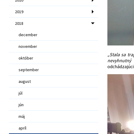
2019
2018
december
november
„
Stala sa tr
október
nevyhnutný 
odchádzajúci
september
august
júl
jún
máj
apríl