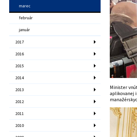
marec
február
január
2017
2016
2015
2014
Minister vnú
2013
aplikovanej 
manažérskych
2012
2011
2010