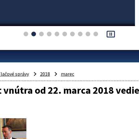
pause_presentation
lačové správy
2018
marec
 vnútra od 22. marca 2018 vedi