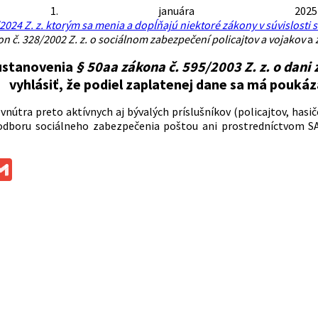
1. januára 2025 n
2024 Z. z. ktorým sa menia a dopĺňajú niektoré zákony v súvislosti 
n č. 328/2002 Z. z. o sociálnom zabezpečení policajtov a vojakov
a
ustanovenia
§ 50aa zákona č. 595/2003 Z. z. o dani 
vyhlásiť, že podiel zaplatenej dane sa má pouk
vnútra preto aktívnych aj bývalých príslušníkov (policajtov, hasi
odboru sociálneho zabezpečenia poštou ani prostredníctvom S
ok
ssenger
Gmail