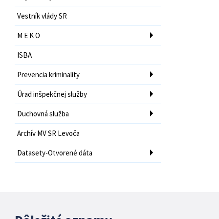
Vestník vlády SR
M E K O
ISBA
Prevencia kriminality
Úrad inšpekčnej služby
Duchovná služba
Archív MV SR Levoča
Datasety-Otvorené dáta