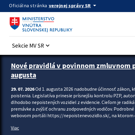
Preskocit na hlavný obsah
arrow_drop_down
verejnej správy SR
Oficiálna stránka
Sekcie MV SR
keyboard_arrow_down
Zastavit automatický posun upútavok
Nové pravidlá v povinnom zmluvnom poi
augusta
29. 07. 2026
Od 1. augusta 2026 nadobudne účinnosť zákon, k
poistenia. Legislatíva prinesie prísnejšiu kontrolu PZP, aut
dlhodobo nepoistených vozidiel z evidencie. Cieľom je radiká
premávke a zvýšiť ochranu zodpovedných vodičov. Podrobné 
webovom portáli https://nepoistenevozidlo.sk/, na ktorom od
Viac