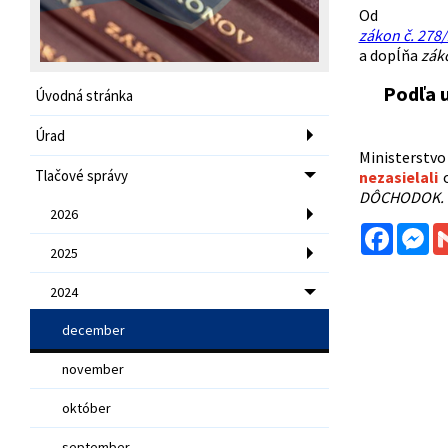
Od 
zákon č. 278/
a dopĺňa
záko
Podľa 
Úvodná stránka
Úrad
Ministerstvo 
Tlačové správy
nezasielali
DÔCHODOK.
2026
Facebo
Me
2025
2024
december
november
október
september