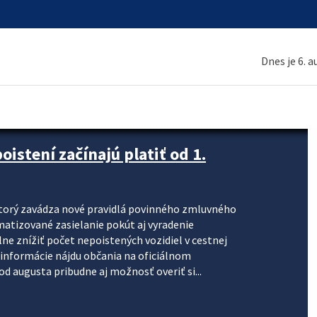
Dnes je 6. 
stení začínajú platiť od 1.
torý zavádza nové pravidlá povinného zmluvného
omatizované zasielanie pokút aj vyradenie
lne znížiť počet nepoistených vozidiel v cestnej
informácie nájdu občania na oficiálnom
 augusta pribudne aj možnosť overiť si...