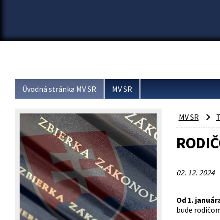
Úvodná stránka MV SR
MV SR
MV SR
T
RODI
02. 12. 2024
Od 1. januá
bude rodičom 