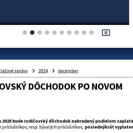
pause_presentation
lačové správy
2024
december
ČOVSKÝ DÔCHODOK PO NOVOM
ra 2025 bude rodičovský dôchodok nahradený podielom zaplate
príslušníkov, resp. bývalých príslušníkov,
poslednýkrát vyplaten