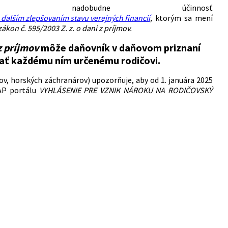
adobudne účinnosť
s ďalším zlepšovaním stavu verejných financií
,
ktorým sa mení
zákon č. 595/2003 Z. z. o dani z príjmov.
z príjmov
môže daňovník v daňovom priznaní
ázať každému ním určenému rodičovi.
čov, horských záchranárov) upozorňuje, aby od 1. januára 2025
AP portálu
VYHLÁSENIE PRE VZNIK NÁROKU NA RODIČOVSKÝ