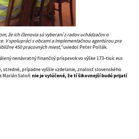
m, že ich členovia sú vyberaní z radov uchádzačov o
áce. V spolupráci s obcami a Implementačnou agentúrou pre
ibližne 450 pracovných miest,"
uviedol Peter Pollák.
lený nenávratný finančný príspevok vo výške 173-tisíc eur.
 stredné, prípadne vyššie vzdelanie, znalosť slovenského
ra Marián Saloň:
nie je vylúčené, že tí šikovnejší budú prijatí