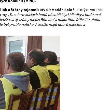
skych komunít (MRK).
lák a štátny tajomník MV SR Marián Saloň
, ktorý otvorenie
ormy.
„Tu v Jarovniciach budú pôsobiť štyri hliadky a budú mať
lepšia sa aj vzťahy medzi Rómami a majoritou. Dôležitú úlohu
ôže byť problematické. A keďže majú dobrú miestnu a