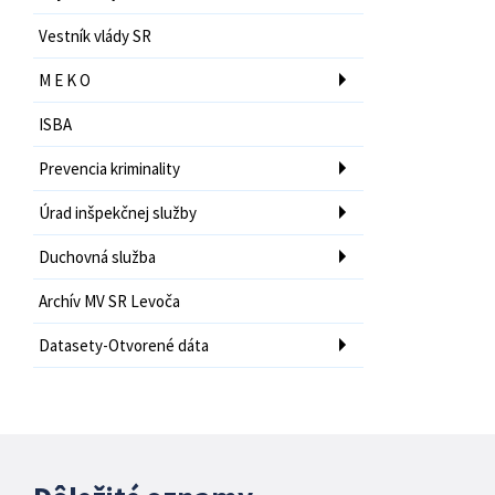
Vestník vlády SR
M E K O
ISBA
Prevencia kriminality
Úrad inšpekčnej služby
Duchovná služba
Archív MV SR Levoča
Datasety-Otvorené dáta