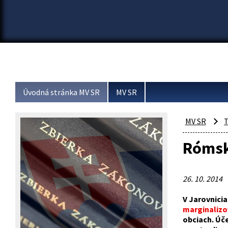
Úvodná stránka MV SR
MV SR
MV SR
T
Rómske
26. 10. 2014
V Jarovnicia
marginaliz
obciach. Úče