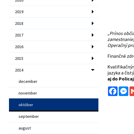
2019
2018
„Prínos občia
2017
zamestnanie,
Operačný pro
2016
Finančné zdr
2015
Kvalifikačný
2014
jazyka a čist
aj do Polica
december
Facebo
Me
november
október
september
august