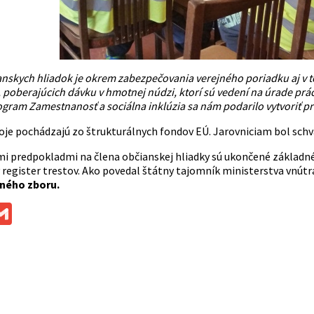
nskych hliadok je okrem zabezpečovania verejného poriadku aj v to
 poberajúcich dávku v hmotnej núdzi, ktorí sú vedení na úrade pr
gram Zamestnanosť a sociálna inklúzia sa nám podarilo vytvoriť pr
oje pochádzajú zo štrukturálnych fondov EÚ. Jarovniciam bol schvá
mi predpokladmi na člena občianskej hliadky sú ukončené základné,
ý register trestov. Ako povedal štátny tajomník ministerstva vnút
jného zboru.
ok
ssenger
Gmail