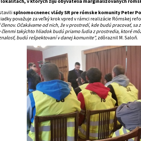
 lokalitách, v ktorých žijú obyvatelia marginalizovaných róm
stavili
splnomocnenec vlády SR pre rómske komunity Peter Pol
iadky považuje za veľký krok vpred v rámci realizácie Rómskej ref
členov. Očakávame od nich, že v prostredí, kde budú pracovať, sa z
e členmi takýchto hliadok budú priamo ľudia z prostredia, ktoré m
nalosť, budú rešpektovaní v danej komunite",
zdôraznil M. Saloň.