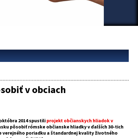
sobiť v obciach
októbra 2014 spustili
projekt občianskych hliadok v
sku pôsobiť rómske občianske hliadky v ďalších 30-tich
e verejného poriadku a štandardnej kvality životného