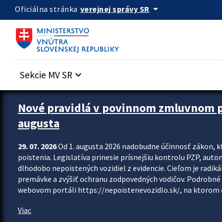
Preskocit na hlavný obsah
arrow_drop_down
verejnej správy SR
Oficiálna stránka
Sekcie MV SR
keyboard_arrow_down
Zastavit automatický posun upútavok
Nové pravidlá v povinnom zmluvnom poi
augusta
29. 07. 2026
Od 1. augusta 2026 nadobudne účinnosť zákon, k
poistenia. Legislatíva prinesie prísnejšiu kontrolu PZP, aut
dlhodobo nepoistených vozidiel z evidencie. Cieľom je radiká
premávke a zvýšiť ochranu zodpovedných vodičov. Podrobné 
webovom portáli https://nepoistenevozidlo.sk/, na ktorom od
Viac