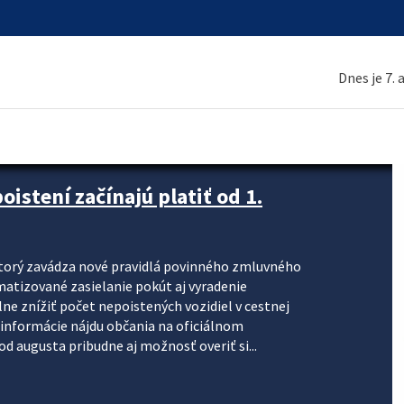
Dnes je 7.
stení začínajú platiť od 1.
torý zavádza nové pravidlá povinného zmluvného
omatizované zasielanie pokút aj vyradenie
lne znížiť počet nepoistených vozidiel v cestnej
informácie nájdu občania na oficiálnom
 augusta pribudne aj možnosť overiť si...