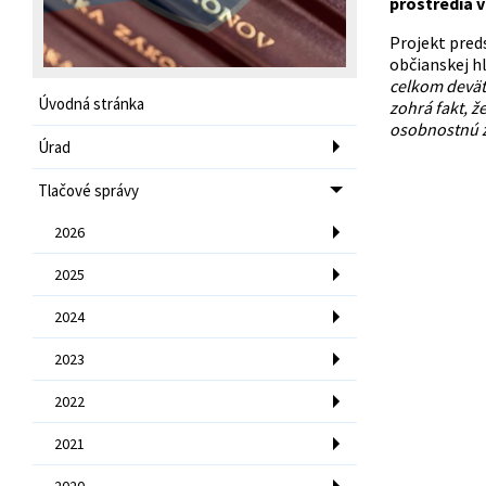
prostredia v
Projekt pred
občianskej hl
celkom deväť 
Úvodná stránka
zohrá fakt, ž
osobnostnú z
Úrad
Tlačové správy
2026
2025
2024
2023
2022
2021
2020