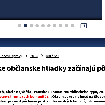
pause_presentation
lačové správy
2014
október
 občianske hliadky začínajú pô
ch, obci s najväčšou rómskou komunitou vidieckeho typu, 24. 
ovaných rómskych komunitách
. Okrem Jarovníc budú na Sloven
lom je znížiť páchanie protispoločenských konaní, udržiavani