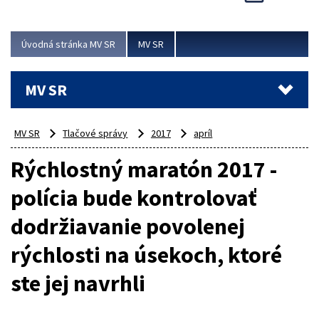
účet obce bol napadnutý vírusom...
Viac
Úvodná stránka MV SR
MV SR
MV SR
MV SR
Tlačové správy
2017
apríl
Rýchlostný maratón 2017 -
polícia bude kontrolovať
dodržiavanie povolenej
rýchlosti na úsekoch, ktoré
ste jej navrhli