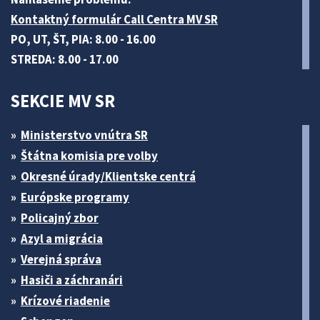
Kontaktný formulár Call Centra MV SR
PO, UT, ŠT, PIA: 8.00 - 16.00
STREDA: 8.00 - 17.00
SEKCIE MV SR
Ministerstvo vnútra SR
Štátna komisia pre volby
Okresné úrady/Klientske centrá
Európske programy
Policajný zbor
Azyl a migrácia
Verejná správa
Hasiči a záchranári
Krízové riadenie