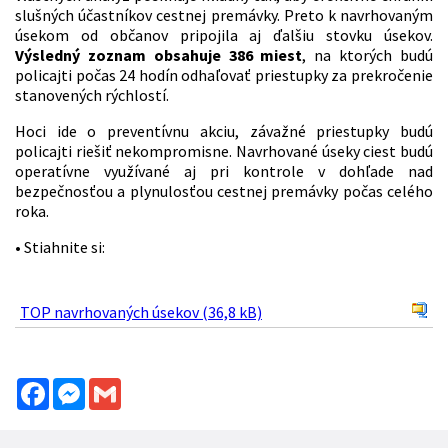
slušných účastníkov cestnej premávky. Preto k navrhovaným
úsekom od občanov pripojila aj ďalšiu stovku úsekov.
Výsledný zoznam obsahuje 386 miest
, na ktorých budú
policajti počas 24 hodín odhaľovať priestupky za prekročenie
stanovených rýchlostí.
Hoci ide o preventívnu akciu, závažné priestupky budú
policajti riešiť nekompromisne. Navrhované úseky ciest budú
operatívne využívané aj pri kontrole v dohľade nad
bezpečnosťou a plynulosťou cestnej premávky počas celého
roka.
• Stiahnite si:
TOP navrhovaných úsekov (36,8 kB)
Facebook
Messenger
Gmail