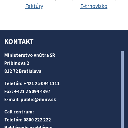
Faktúry
E-trhovisko
KONTAKT
Ministerstvo vnútra SR
Pribinova 2
812 72 Bratislava
Telefón: +421 2 5094 1111
Fax: +421 2 5094 4397
E-mail:
public@minv
.sk
Call centrum:
Telefón: 0800 222 222
Nahlásenie problému: