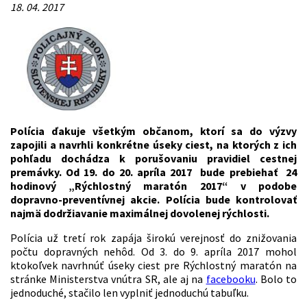
18. 04. 2017
Polícia ďakuje všetkým občanom, ktorí sa do výzvy
zapojili a navrhli konkrétne úseky ciest, na ktorých z ich
pohľadu dochádza k porušovaniu pravidiel cestnej
premávky. Od 19. do 20. apríla 2017 bude prebiehať 24
hodinový „Rýchlostný maratón 2017“ v podobe
dopravno-preventívnej akcie. Polícia bude kontrolovať
najmä dodržiavanie maximálnej dovolenej rýchlosti.
Polícia už tretí rok zapája širokú verejnosť do znižovania
počtu dopravných nehôd. Od 3. do 9. apríla 2017 mohol
ktokoľvek navrhnúť úseky ciest pre Rýchlostný maratón na
stránke Ministerstva vnútra SR, ale aj na
facebooku
. Bolo to
jednoduché, stačilo len vyplniť jednoduchú tabuľku.