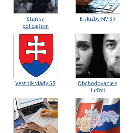
Staň sa
E-služby MV SR
policajtom
Vestník vlády SR
Obchodovanie s
ľuďmi