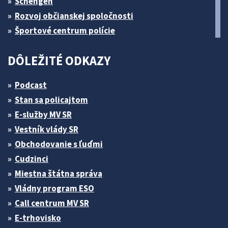
Schengen
Rozvoj občianskej spoločnosti
Športové centrum polície
DÔLEŽITÉ ODKAZY
Podcast
Stan sa policajtom
E-služby MV SR
Vestník vlády SR
Obchodovanie s ľuďmi
Cudzinci
Miestna štátna správa
Vládny program ESO
Call centrum MV SR
E-trhovisko