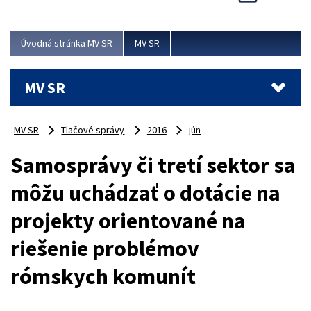
Viac
Úvodná stránka MV SR
MV SR
MV SR
MV SR
Tlačové správy
2016
jún
Samosprávy či tretí sektor sa
môžu uchádzať o dotácie na
projekty orientované na
riešenie problémov
rómskych komunít