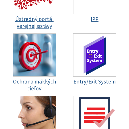
Ústredný portál
IPP
verejnej správy
Ochrana mäkkých
Entry/Exit System
cieľov