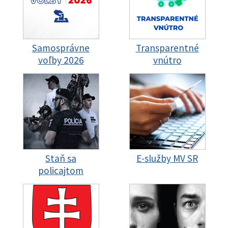
Samosprávne
Transparentné
voľby 2026
vnútro
Staň sa
E-služby MV SR
policajtom