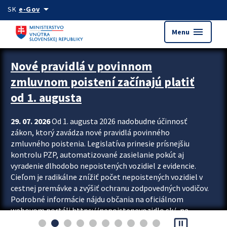
Preskocit na hlavný obsah
arrow_drop_down
SK
e-Gov
menu
Menu
Zastavit automatický posun upútavok
Nové pravidlá v povinnom
zmluvnom poistení začínajú platiť
od 1. augusta
29. 07. 2026
Od 1. augusta 2026 nadobudne účinnosť
zákon, ktorý zavádza nové pravidlá povinného
zmluvného poistenia. Legislatíva prinesie prísnejšiu
kontrolu PZP, automatizované zasielanie pokút aj
vyradenie dlhodobo nepoistených vozidiel z evidencie.
Cieľom je radikálne znížiť počet nepoistených vozidiel v
cestnej premávke a zvýšiť ochranu zodpovedných vodičov.
Podrobné informácie nájdu občania na oficiálnom
webovom portáli https://nepoistenevozidlo.sk/, na
pause_presentation
ktorom od augusta pribudne aj možnosť overiť si...