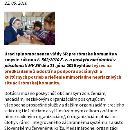
22. 06. 2016
Úrad splnomocnenca vlády SR pre rómske komunity v
zmysle zákona
č. 562/2010 Z. z. o poskytovaní dotácií
v
pôsobnosti MV SR
dňa 21. júna 2016 vyhlásil
výzvu na
predkladanie žiadostí na podporu sociálnych a
kultúrnych potrieb a riešenie mimoriadne nepriaznivých
situácií rómskej komunity.
Dotáciu možno poskytnúť občianskym združeniam,
nadáciám, neziskovým organizáciám poskytujúcim
všeobecne prospešné služby a ďalším organizáciám tretieho
sektora; tiež obciam a vyšším územným celkom /vrátane
nimi zriadeným organizáciám/, či organizáciám plniacim
úlohy v rámci integrovaného záchrannému systému. Takisto
Slovenskému červenému krížu, Medzinárodnej organizácii