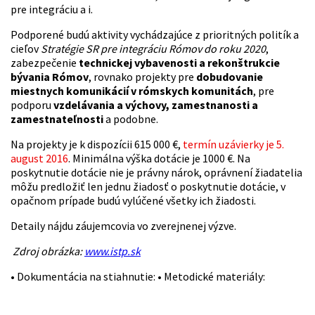
pre integráciu a i.
Podporené budú aktivity vychádzajúce z prioritných politík a
cieľov
Stratégie SR pre integráciu Rómov do roku 2020
,
zabezpečenie
technickej vybavenosti a rekonštrukcie
bývania Rómov
, rovnako projekty pre
dobudovanie
miestnych komunikácií v rómskych komunitách
, pre
podporu
vzdelávania a výchovy, zamestnanosti a
zamestnateľnosti
a podobne.
Na projekty je k dispozícii 615 000 €,
termín uzávierky je 5.
august 2016
. Minimálna výška dotácie je 1000 €. Na
poskytnutie dotácie nie je právny nárok, oprávnení žiadatelia
môžu predložiť len jednu žiadosť o poskytnutie dotácie, v
opačnom prípade budú vylúčené všetky ich žiadosti.
Detaily nájdu záujemcovia vo zverejnenej výzve.
Zdroj obrázka:
www.istp.sk
• Dokumentácia na stiahnutie:
• Metodické materiály: