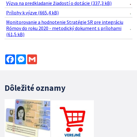
Výzva na predkladanie žiadostí o dotácie (337,3 kB)
Prílohy k výzve (665,4 kB)
Monitorovanie a hodnotenie Stratégie SR pre integráciu
Rómov do roku 2020 - metodický dokument s prílohami
(61,5 kB)
Facebook
Messenger
Gmail
Dôležité oznamy