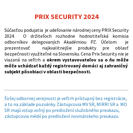
PRIX SECURITY 2024
Súčasťou podujatia je udeľovanie národnej ceny PRIX Security
2024. O držiteľoch rozhodne hodnotiteľská komisia
odborníkov delegovaných Akadémiou PZ. Účelom je
prezentovať najkvalitnejšie produkty pre oblasť
bezpečnosti využiteľné na Slovensku. Cena Prix Security nie je
viazaná na veľtrh a
okrem vystavovateľov sa o ňu môže
môže uchádzať každý registrovaný domáci aj zahraničný
subjekt pôsobiaci v oblasti bezpečnosti.
Širšej odbornej verejnosti je veľtrh prístupný bez registrácie,
a to na základe pozvánky. Zástupcovia MV SR, MIRRI SR a MO
SR majú vstup voľný po predložení služobného preukazu,
zástupcovia médií po predložení novinárskeho preukazu.