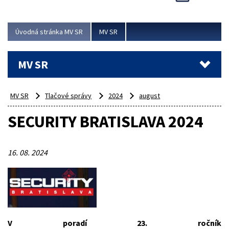
Viac
Úvodná stránka MV SR
MV SR
MV SR
MV SR
Tlačové správy
2024
august
SECURITY BRATISLAVA 2024
16. 08. 2024
V poradí 23. ročník