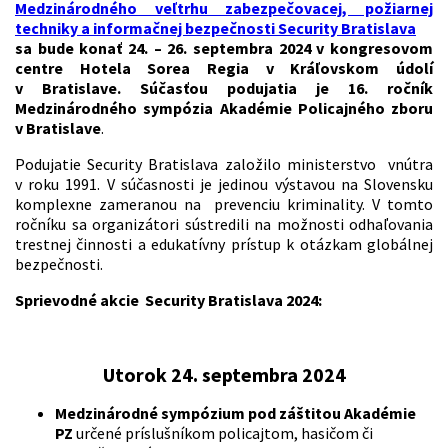
Medzinárodného veľtrhu zabezpečovacej, požiarnej
techniky a informačnej bezpečnosti Security Bratislava
sa bude konať 24. – 26. septembra 2024 v kongresovom
centre Hotela Sorea Regia v Kráľovskom údolí
v Bratislave.
Súčasťou podujatia je 16. ročník
Medzinárodného sympózia Akadémie Policajného zboru
v Bratislave
.
Podujatie Security Bratislava založilo ministerstvo vnútra
v roku 1991. V súčasnosti je jedinou výstavou na Slovensku
komplexne zameranou na prevenciu kriminality. V tomto
ročníku sa organizátori sústredili na možnosti odhaľovania
trestnej činnosti a edukatívny prístup k otázkam globálnej
bezpečnosti.
Sprievodné akcie Security Bratislava 2024:
Utorok 24. septembra 2024
Medzinárodné sympózium pod záštitou Akadémie
PZ
určené príslušníkom policajtom, hasičom či