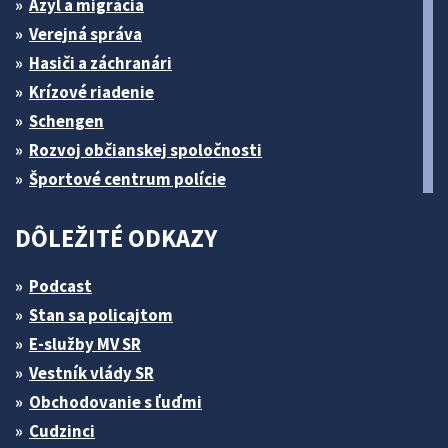
Azyl a migrácia
Verejná správa
Hasiči a záchranári
Krízové riadenie
Schengen
Rozvoj občianskej spoločnosti
Športové centrum polície
DÔLEŽITÉ ODKAZY
Podcast
Stan sa policajtom
E-služby MV SR
Vestník vlády SR
Obchodovanie s ľuďmi
Cudzinci