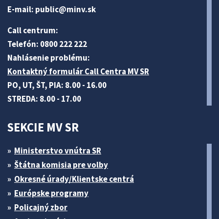
E-mail:
public@minv
.sk
Call centrum:
Telefón: 0800 222 222
Nahlásenie problému:
Kontaktný formulár Call Centra MV SR
PO, UT, ŠT, PIA: 8.00 - 16.00
STREDA: 8.00 - 17.00
SEKCIE MV SR
Ministerstvo vnútra SR
Štátna komisia pre volby
Okresné úrady/Klientske centrá
Európske programy
Policajný zbor