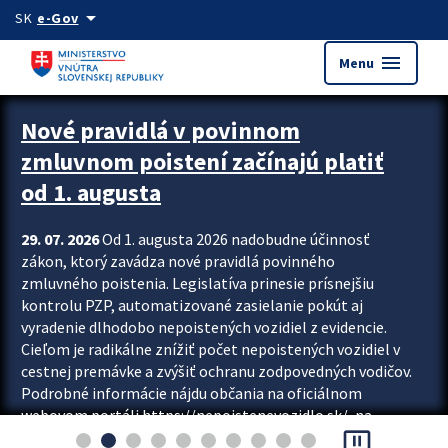
Preskocit na hlavný obsah
arrow_drop_down
SK
e-Gov
menu
Menu
Zastavit automatický posun upútavok
Nové pravidlá v povinnom
zmluvnom poistení začínajú platiť
od 1. augusta
29. 07. 2026
Od 1. augusta 2026 nadobudne účinnosť
zákon, ktorý zavádza nové pravidlá povinného
zmluvného poistenia. Legislatíva prinesie prísnejšiu
kontrolu PZP, automatizované zasielanie pokút aj
vyradenie dlhodobo nepoistených vozidiel z evidencie.
Cieľom je radikálne znížiť počet nepoistených vozidiel v
cestnej premávke a zvýšiť ochranu zodpovedných vodičov.
Podrobné informácie nájdu občania na oficiálnom
webovom portáli https://nepoistenevozidlo.sk/, na
pause_presentation
ktorom od augusta pribudne aj možnosť overiť si...