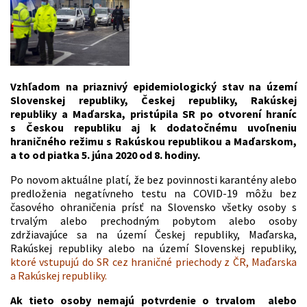
Vzhľadom na priaznivý epidemiologický stav na území
Slovenskej republiky, Českej republiky, Rakúskej
republiky a Maďarska, pristúpila SR po otvorení hraníc
s Českou republiku aj k dodatočnému uvoľneniu
hraničného režimu s Rakúskou republikou a Maďarskom,
a to od piatka 5. júna 2020 od 8. hodiny.
Po novom aktuálne platí, že bez povinnosti karantény alebo
predloženia negatívneho testu na COVID-19 môžu bez
časového ohraničenia prísť na Slovensko všetky osoby s
trvalým alebo prechodným pobytom alebo osoby
zdržiavajúce sa na území Českej republiky, Maďarska,
Rakúskej republiky alebo na území Slovenskej republiky,
ktoré vstupujú do SR cez hraničné priechody z ČR, Maďarska
a Rakúskej republiky.
Ak tieto osoby nemajú potvrdenie o trvalom alebo