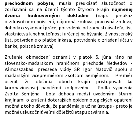
prechodnom pobyte
, musia preukázať skutočnosť o
zdržiavaní sa na území týchto štyroch krajín
najmenej
dvoma hodnovernými dokladmi
(napr. preukaz
o zdravotnom poistení, nájomná zmluva, pracovná zmluva,
dohoda o vykonaní práce, potvrdenie od zamestnávateľa, list
vlastníctva k nehnuteľnosti určenej na bývanie, živnostenský
list, potvrdenie o platbe inkasa, potvrdenie o zriadení účtu v
banke, poistná zmluva).
Zrušenie obmedzení oznámil v piatok 5. júna ráno na
slovensko-maďarskom hraničnom priechode Medveďov -
Vámosszabadi predseda vlády SR Igor Matovič spolu s
maďarským vicepremiérom Zsoltom Semjénom. Premiér
ocenil, že občania oboch krajín pristupovali ku
koronavírusovej pandémii zodpovedne. Podľa vyjadenia
Zsolta Semjéna bola dohoda medzi uvedenými štyrmi
krajinami o zrušení doterajších epidemiologických opatrení
možná z toho dôvodu, že pandémia je už na ústupe - preto je
možné uskutočniť veľmi dôležitú etapu otvárania.