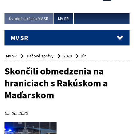
Viac
Úvodná stránka MV SR
MV SR
MV SR
MV SR
Tlačové správy
2020
jún
Skončili obmedzenia na
hraniciach s Rakúskom a
Maďarskom
05. 06. 2020