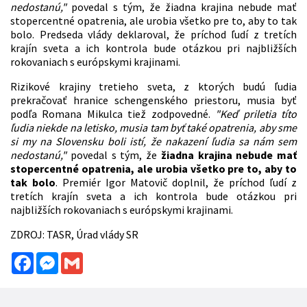
nedostanú,"
povedal s tým, že žiadna krajina nebude mať
stopercentné opatrenia, ale urobia všetko pre to, aby to tak
bolo. Predseda vlády deklaroval, že príchod ľudí z tretích
krajín sveta a ich kontrola bude otázkou pri najbližších
rokovaniach s európskymi krajinami.
Rizikové krajiny tretieho sveta, z ktorých budú ľudia
prekračovať hranice schengenského priestoru, musia byť
podľa Romana Mikulca tiež zodpovedné.
"Keď priletia títo
ľudia niekde na letisko, musia tam byť také opatrenia, aby sme
si my na Slovensku boli istí, že nakazení ľudia sa nám sem
nedostanú,"
povedal s tým, že
žiadna krajina nebude mať
stopercentné opatrenia, ale urobia všetko pre to, aby to
tak bolo
. Premiér Igor Matovič doplnil, že príchod ľudí z
tretích krajín sveta a ich kontrola bude otázkou pri
najbližších rokovaniach s európskymi krajinami.
ZDROJ: TASR, Úrad vlády SR
Facebook
Messenger
Gmail