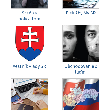
Staň sa
E-služby MV SR
policajtom
Vestník vlády SR
Obchodovanie s
ľuďmi