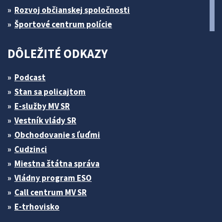
Rozvoj občianskej spoločnosti
Športové centrum polície
DÔLEŽITÉ ODKAZY
Podcast
Stan sa policajtom
E-služby MV SR
Vestník vlády SR
Obchodovanie s ľuďmi
Cudzinci
Miestna štátna správa
Vládny program ESO
Call centrum MV SR
E-trhovisko