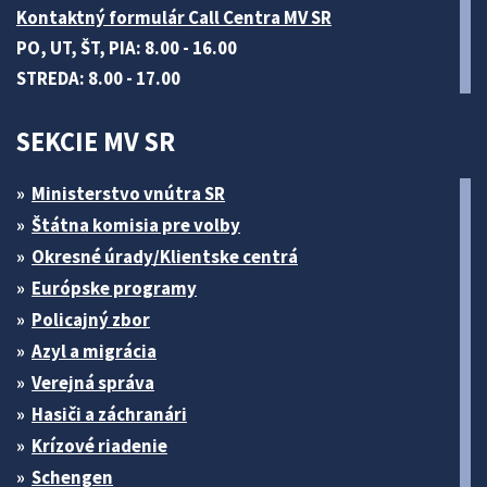
Kontaktný formulár Call Centra MV SR
PO, UT, ŠT, PIA: 8.00 - 16.00
STREDA: 8.00 - 17.00
SEKCIE MV SR
Ministerstvo vnútra SR
Štátna komisia pre volby
Okresné úrady/Klientske centrá
Európske programy
Policajný zbor
Azyl a migrácia
Verejná správa
Hasiči a záchranári
Krízové riadenie
Schengen