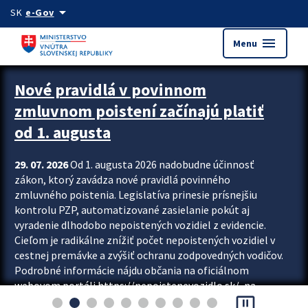
Preskocit na hlavný obsah
arrow_drop_down
SK
e-Gov
menu
Menu
Zastavit automatický posun upútavok
Nové pravidlá v povinnom
zmluvnom poistení začínajú platiť
od 1. augusta
29. 07. 2026
Od 1. augusta 2026 nadobudne účinnosť
zákon, ktorý zavádza nové pravidlá povinného
zmluvného poistenia. Legislatíva prinesie prísnejšiu
kontrolu PZP, automatizované zasielanie pokút aj
vyradenie dlhodobo nepoistených vozidiel z evidencie.
Cieľom je radikálne znížiť počet nepoistených vozidiel v
cestnej premávke a zvýšiť ochranu zodpovedných vodičov.
Podrobné informácie nájdu občania na oficiálnom
webovom portáli https://nepoistenevozidlo.sk/, na
pause_presentation
ktorom od augusta pribudne aj možnosť overiť si...