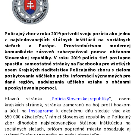
Policajný zbor v roku 2019 potvrdil svoju pozíciu ako jednu
z najsledovanejších štátnych inštitúcií na sociálnych
sieťach v Európe. Prostredníctvom modernej
komunikácie zároveň zabezpečoval pomoc občanom
Slovenskej republiky. V roku 2019 polícia tiež postupne
spustila samostatné stránky na Facebooku pre všetkých
osem Krajských riaditeľstiev Policajného zboru s cieľom
poskytovania väčšieho počtu informácií významných pre
daný región, nadviazania užšieho vzťahu s občanmi
a poskytovania pomoci.
Hlavnú stránku „
Polícia Slovenskej republiky
“, osem
krajských stránok, stránku zameranú na boj proti hoaxom
a účet na
Instagrame
k dnešnému dňu sleduje viac ako
550 000 užívateľov. V rámci Slovenskej republiky je Policajný
zbor dlhodobo najsledovanejšou štátnou inštitúciou na
sociálnych sieťach, pričom popredné miesta obsadzuje aj
v rámci Európy v prepočte na počet obyvateľov.