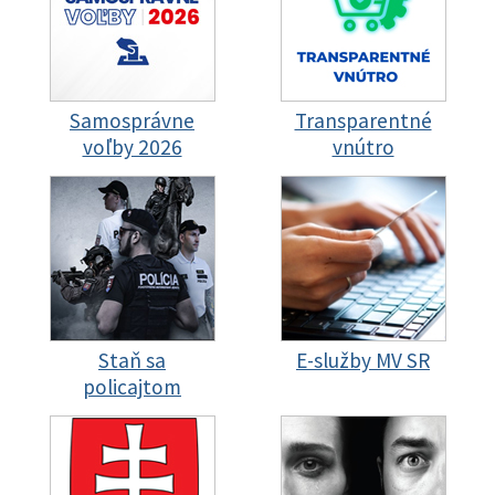
Samosprávne
Transparentné
voľby 2026
vnútro
Staň sa
E-služby MV SR
policajtom