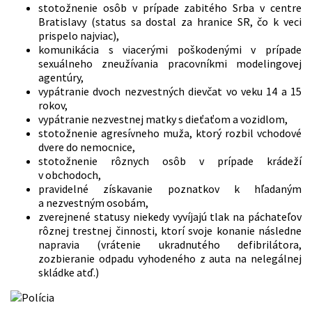
stotožnenie osôb v prípade zabitého Srba v centre
Bratislavy (status sa dostal za hranice SR, čo k veci
prispelo najviac),
komunikácia s viacerými poškodenými v prípade
sexuálneho zneužívania pracovníkmi modelingovej
agentúry,
vypátranie dvoch nezvestných dievčat vo veku 14 a 15
rokov,
vypátranie nezvestnej matky s dieťaťom a vozidlom,
stotožnenie agresívneho muža, ktorý rozbil vchodové
dvere do nemocnice,
stotožnenie rôznych osôb v prípade krádeží
v obchodoch,
pravidelné získavanie poznatkov k hľadaným
a nezvestným osobám,
zverejnené statusy niekedy vyvíjajú tlak na páchateľov
rôznej trestnej činnosti, ktorí svoje konanie následne
napravia (vrátenie ukradnutého defibrilátora,
zozbieranie odpadu vyhodeného z auta na nelegálnej
skládke atď.)