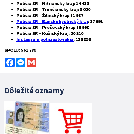
Polícia SR – Nitriansky kraj: 14 410
Polícia SR – Trenčiansky kraj: 8 020
Polícia SR – Žilinský kraj: 11 987
Polícia SR – Banskobystrický kraj
: 17 691
Polícia SR – Prešovský kraj: 10 990
Polícia SR – Košický kraj: 20 310
Instagram policiaslovakia
: 136 958
SPOLU: 561 789
Facebook
Messenger
Gmail
Dôležité oznamy