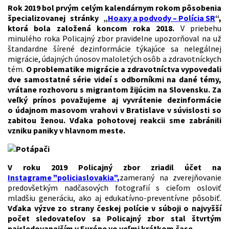
Rok 2019 bol prvým celým kalendárnym rokom pôsobenia
špecializovanej stránky „
Hoaxy a podvody – Polícia SR
“,
ktorá bola založená koncom roka 2018.
V priebehu
minulého roka Policajný zbor pravidelne upozorňoval na už
štandardne šírené dezinformácie týkajúce sa nelegálnej
migrácie, údajných únosov maloletých osôb a zdravotníckych
tém.
O problematike migrácie a zdravotníctva vypovedali
dve samostatné série videí s odborníkmi na dané témy,
vrátane rozhovoru s migrantom žijúcim na Slovensku. Za
veľký prínos považujeme aj vyvrátenie dezinformácie
o údajnom masovom vrahovi v Bratislave v súvislosti so
zabitou ženou. Vďaka pohotovej reakcii sme zabránili
vzniku paniky v hlavnom meste.
V roku 2019 Policajný zbor zriadil účet na
Instagrame "policiaslovakia",
zameraný na zverejňovanie
predovšetkým nadčasových fotografií s cieľom osloviť
mladšiu generáciu, ako aj edukatívno-preventívne pôsobiť.
Vďaka výzve zo strany českej polície v súboji o najvyšší
počet sledovateľov sa Policajný zbor stal štvrtým
najsledovanejším v Európe vo veľmi krátkom čase.