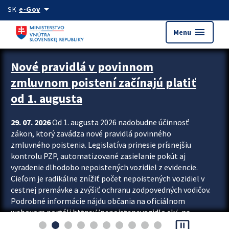
Preskocit na hlavný obsah
arrow_drop_down
SK
e-Gov
menu
Menu
Zastavit automatický posun upútavok
Nové pravidlá v povinnom
zmluvnom poistení začínajú platiť
od 1. augusta
29. 07. 2026
Od 1. augusta 2026 nadobudne účinnosť
zákon, ktorý zavádza nové pravidlá povinného
zmluvného poistenia. Legislatíva prinesie prísnejšiu
kontrolu PZP, automatizované zasielanie pokút aj
vyradenie dlhodobo nepoistených vozidiel z evidencie.
Cieľom je radikálne znížiť počet nepoistených vozidiel v
cestnej premávke a zvýšiť ochranu zodpovedných vodičov.
Podrobné informácie nájdu občania na oficiálnom
webovom portáli https://nepoistenevozidlo.sk/, na
pause_presentation
ktorom od augusta pribudne aj možnosť overiť si...