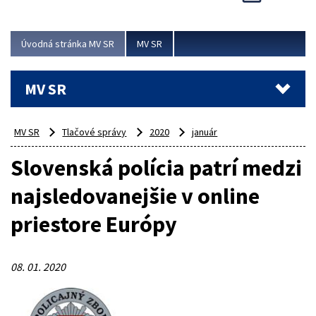
Viac
Úvodná stránka MV SR
MV SR
MV SR
MV SR
Tlačové správy
2020
január
Slovenská polícia patrí medzi
najsledovanejšie v online
priestore Európy
08. 01. 2020