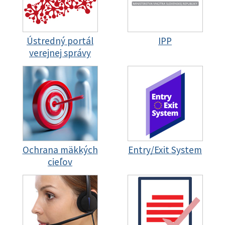
Ústredný portál
IPP
verejnej správy
Ochrana mäkkých
Entry/Exit System
cieľov