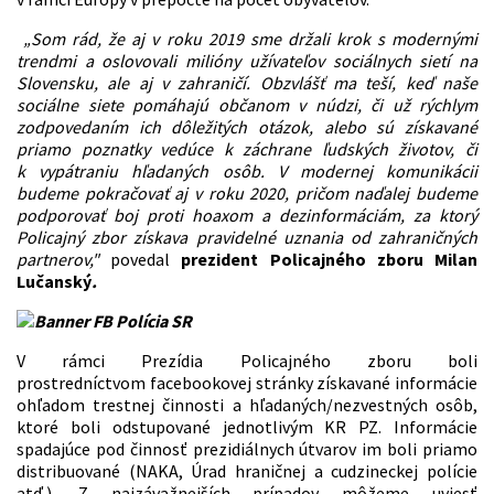
„Som rád, že aj v roku 2019 sme držali krok s modernými
trendmi a oslovovali milióny užívateľov sociálnych sietí na
Slovensku, ale aj v zahraničí. Obzvlášť ma teší, keď naše
sociálne siete pomáhajú občanom v núdzi, či už rýchlym
zodpovedaním ich dôležitých otázok, alebo sú získavané
priamo poznatky vedúce k záchrane ľudských životov, či
k vypátraniu hľadaných osôb. V modernej komunikácii
budeme pokračovať aj v roku 2020, pričom naďalej budeme
podporovať boj proti hoaxom a dezinformáciám, za ktorý
Policajný zbor získava pravidelné uznania od zahraničných
partnerov,"
povedal
prezident Policajného zboru Milan
Lučanský
.
V rámci Prezídia Policajného zboru boli
prostredníctvom facebookovej stránky získavané informácie
ohľadom trestnej činnosti a hľadaných/nezvestných osôb,
ktoré boli odstupované jednotlivým KR PZ. Informácie
spadajúce pod činnosť prezidiálnych útvarov im boli priamo
distribuované (NAKA, Úrad hraničnej a cudzineckej polície
atď.). Z najzávažnejších prípadov môžeme uviesť