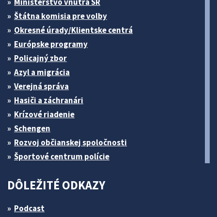
Ministerstvo vnútra SR
Štátna komisia pre volby
Okresné úrady/Klientske centrá
Európske programy
Policajný zbor
Azyl a migrácia
Verejná správa
Hasiči a záchranári
Krízové riadenie
Schengen
Rozvoj občianskej spoločnosti
Športové centrum polície
DÔLEŽITÉ ODKAZY
Podcast