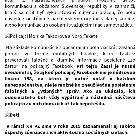
komunikáciu s občanom Slovenskej republiky v zahraničí,
ktorý sa cítil byť vykorisťovaný nútenou prácou, čo bolo
následne odstúpené partnerskému orgánu v danej krajine,
alebo komunikáciu s osobami uvažujúcimi nad samovraždou.
Na základe komunikácie s občanmi im bola viackrát zaslaná
pomoc vo forme mobilných hliadok, ktoré taktiež
preverovali falošné a klamlivé informácie posielané „zo
žartu“ na policajný Facebook.
Pri tejto časti je nutné
uvedomiť si, že aj keď policajný Facebook nie je núdzovou
linkou 158, na ktorú je nutné volať v každom
nebezpečenstve, nie je možné ho zneužívať na posielanie
falošných a „vtipných“ správ. Ako sa ukázalo, ich
odosielatelia boli vždy vypátraní a následná návšteva
policajtov u nich doma ich už tak nepotešila.
V rámci KR PZ sme v roku 2019 zaznamenali aj takéto
úspechy súvisiace s ich aktivitou na sociálnych sieťach: