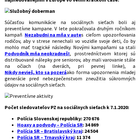
Súčasťou komunikácie na sociálnych sieťach boli aj
preventívne kampane. V lete pokračovala druhým ročníkom
kampaň
Nezabudni na mňa v aute
s cieľom upozorňovania
rodičov, aby v strese nenechali vo vozidle svoje deti, čo by
mohlo mať tragické následky. Novými kampaňami sa stali
Podvodník mňa neokradneš!
, prostredníctvom ktorej sú
distribuované nálepky pre seniorov, aby mali varovanie stále
na očiach (na dverách, pri pevnej linke), a
Nikdy nevieš, kto sa pozerá
ako forma upozornenia mladej
generácie pred nebezpečenstvom zneužitia súkromných
údajov na sociálnych sieťach.
Počet sledovateľov PZ na sociálnych sieťach k 7.1.2020:
Polícia Slovenskej republiky: 270 676
Hoaxy a podvody – Polícia SR
: 34 869
Polícia SR – Bratislavský kraj
: 24 504
Polícia SR – Trnavský kraj
: 11 374