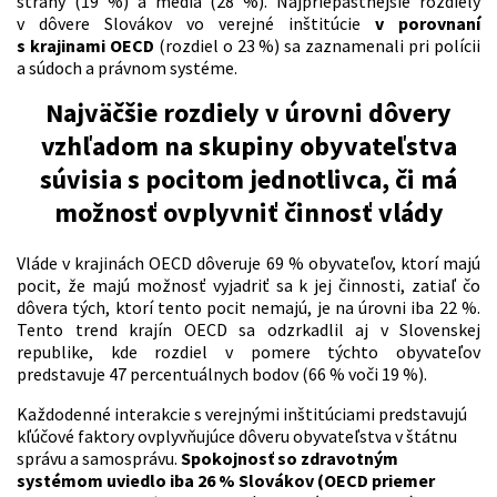
strany (19 %) a médiá (28 %). Najpriepastnejšie rozdiely
v dôvere Slovákov vo verejné inštitúcie
v porovnaní
s krajinami OECD
(rozdiel o 23 %) sa zaznamenali pri polícii
a súdoch a právnom systéme.
Najväčšie rozdiely v úrovni dôvery
vzhľadom na skupiny obyvateľstva
súvisia s pocitom jednotlivca, či má
možnosť ovplyvniť činnosť vlády
Vláde v krajinách OECD dôveruje 69 % obyvateľov, ktorí majú
pocit, že majú možnosť vyjadriť sa k jej činnosti, zatiaľ čo
dôvera tých, ktorí tento pocit nemajú, je na úrovni iba 22 %.
Tento trend krajín OECD sa odzrkadlil aj v Slovenskej
republike, kde rozdiel v pomere týchto obyvateľov
predstavuje 47 percentuálnych bodov (66 % voči 19 %).
Každodenné interakcie s verejnými inštitúciami predstavujú
kľúčové faktory ovplyvňujúce dôveru obyvateľstva v štátnu
správu a samosprávu.
Spokojnosť so zdravotným
systémom uviedlo iba 26 % Slovákov (OECD priemer