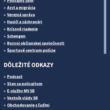
Policajný zbor
Azyl a migrácia
Verejná správa
Hasiči a záchranári
Krízové riadenie
Schengen
Rozvoj občianskej spoločnosti
Športové centrum polície
DÔLEŽITÉ ODKAZY
Podcast
Stan sa policajtom
E-služby MV SR
Vestník vlády SR
Obchodovanie s ľuďmi