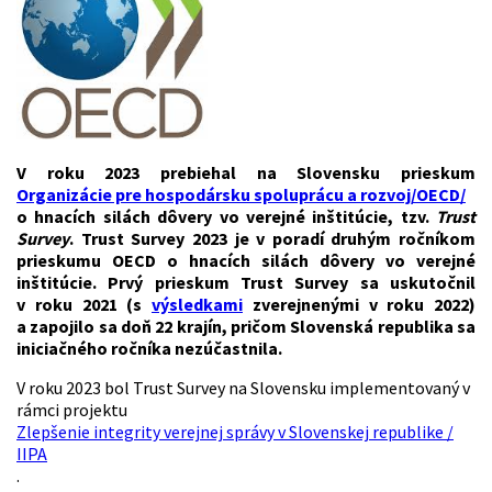
V roku 2023 prebiehal na Slovensku prieskum
Organizácie pre hospodársku spoluprácu a rozvoj/OECD/
o hnacích silách dôvery vo verejné inštitúcie, tzv.
Trust
Survey
. Trust Survey 2023 je v poradí druhým ročníkom
prieskumu OECD o hnacích silách dôvery vo verejné
inštitúcie. Prvý prieskum Trust Survey sa uskutočnil
v roku 2021 (s
výsledkami
zverejnenými v roku 2022)
a zapojilo sa doň 22 krajín, pričom Slovenská republika sa
iniciačného ročníka nezúčastnila.
V roku 2023 bol Trust Survey na Slovensku implementovaný v
rámci projektu
Zlepšenie integrity verejnej správy v Slovenskej republike /
IIPA
.