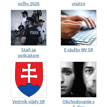
voľby 2026
vnútro
Staň sa
E-služby MV SR
policajtom
Vestník vlády SR
Obchodovanie s