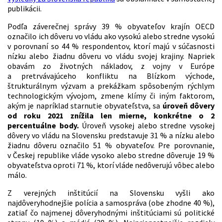
publikácii.
Podľa záverečnej správy 39 % obyvateľov krajín OECD
označilo ich dôveru vo vládu ako vysokú alebo stredne vysokú
v porovnaní so 44 % respondentov, ktorí majú v súčasnosti
nízku alebo žiadnu dôveru vo vládu svojej krajiny. Napriek
obavám zo životných nákladov, z vojny v Európe
a pretrvávajúceho konfliktu na Blízkom východe,
štrukturálnym výzvam a prekážkam spôsobeným rýchlym
technologickým vývojom, zmene klímy či iným faktorom,
akým je napríklad starnutie obyvateľstva, sa
úroveň dôvery
od roku 2021 znížila len mierne, konkrétne o 2
percentuálne body.
Úroveň vysokej alebo stredne vysokej
dôvery vo vládu na Slovensku predstavuje 31 % a nízku alebo
žiadnu dôveru označilo 51 % obyvateľov. Pre porovnanie,
v Českej republike vláde vysoko alebo stredne dôveruje 19 %
obyvateľstva oproti 71 %, ktorí vláde nedôverujú vôbec alebo
málo.
Z verejných inštitúcií na Slovensku vyšli ako
najdôveryhodnejšie polícia a samospráva (obe zhodne 40 %),
zatiaľ čo najmenej dôveryhodnými inštitúciami sú politické