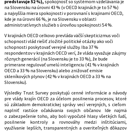
predstavuje 52 %),
spokojnosť so systémom vzdelávania je
na Slovensku na úrovni 43 % (v OECD krajinách je to 57 %)
a najvyššia miera spokojnosti v porovnaní s krajinami OECD,
kde je na úrovni 66 %, je na Slovensku v oblasti
administratívnych služieb s úrovňou spokojnosti 54 %.
V krajinách OECD celkovo prevláda väčší skepticizmus voči
schopnosti vlád riešiť zložité politické otázky ako voči
schopnosti poskytovať verejné služby. Iba 37 %
respondentov v krajinách OECD verí, že vláda vyvažuje záujmy
rôznych generácií (na Slovensku je to 33 %), že bude
primerane regulovať umelú inteligenciu (41 % v krajinách
OECD a 33 % na Slovensku) alebo znižovať emisie
skleníkových plynov (42 % v krajinách OECD a 33 % na
Slovensku).
Výsledky Trust Survey poskytujú cenné informácie a návody
pre vlády krajín OECD za účelom posilnenia procesov, ktoré
sú základom demokratickej správy vecí verejných, s cieľom
naplniť rastúce očakávania svojich občanov. Ide najmä
o zabezpečenie toho, aby boli vypočuté hlasy všetkých ľudí,
posilnenie kontroly a rovnováhy medzi inštitúciami,
využívanie lepších, transparentných a overiteľných dôkazov