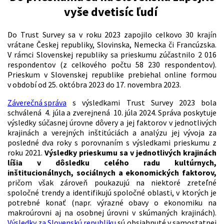
vyše dvetisíc ľudí
Do Trust Survey sa v roku 2023 zapojilo celkovo 30 krajín
vrátane Českej republiky, Slovinska, Nemecka či Francúzska.
V rámci Slovenskej republiky sa prieskumu zúčastnilo 2 016
respondentov (z celkového počtu 58 230 respondentov).
Prieskum v Slovenskej republike prebiehal online formou
v období od 25. októbra 2023 do 17. novembra 2023.
Záverečná správa
s výsledkami Trust Survey 2023 bola
schválená 4. júla a zverejnená 10. júla 2024. Správa poskytuje
výsledky súčasnej úrovne dôvery a jej faktorov v jednotlivých
krajinách a verejných inštitúciách a analýzu jej vývoja za
posledné dva roky s porovnaním s výsledkami prieskumu z
roku 2021.
Výsledky prieskumu sa v jednotlivých krajinách
líšia v dôsledku celého radu kultúrnych,
inštitucionálnych, sociálnych a ekonomických faktorov,
pričom však zároveň poukazujú na niektoré zreteľné
spoločné trendy a identifikujú spoločné oblasti, v ktorých je
potrebné konať (napr. výrazné obavy o ekonomiku na
makroúrovni aj na osobnej úrovni v skúmaných krajinách).
Výsledky za Slovenskú republiku
sú obsiahnuté v samostatnej