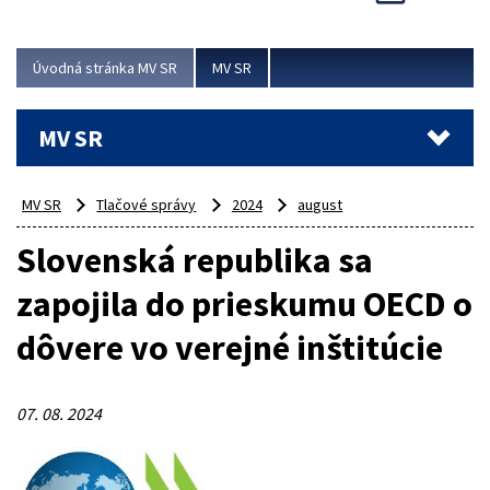
Viac
Úvodná stránka MV SR
MV SR
MV SR
MV SR
Tlačové správy
2024
august
Slovenská republika sa
zapojila do prieskumu OECD o
dôvere vo verejné inštitúcie
07. 08. 2024