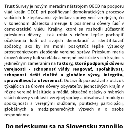
Trust Survey je novým meracím nástrojom OECD na podporu
vlád krajín OECD pri posilňovaní demokratických procesov
vedúcich k zlepšovaniu výsledkov správy vecí verejných, čo
v konečnom dôsledku smeruje k posilneniu dôvery ľudí v
demokratickú vládu. Krajiny, ktoré sa rozhodli zúčastniť
prieskumu dôvery, tak robia s cieľom lepšie pochopiť
očakávania ľudí od svojich demokracií a identifikovať
spôsoby, ako by im mohli poskytnúť lepšie výsledky
prostredníctvom zlepšenia verejnej správy. Prieskum meria
úroveň dôvery ľudí vo vládu a verejné inštitúcie v ich krajine s
jedinečným zameraním na
faktory, ktoré podporujú dôveru
verejnosti - schopnosť vlády reagovať, spoľahlivosť,
schopnosť riešiť zložité a globálne výzvy, integrita,
spravodlivosť a otvorenosť.
Dotazník pozostával z otázok
týkajúcich sa úrovne dôvery obyvateľov jednotlivých krajín v
rôzne verejné inštitúcie a médiá, situačné otázky o hybných
silách dôvery v oblasti verejnej správy a obsahoval moduly o
spokojnosti s verejnými službami, politickej participácii,
globálnych a medzigeneračných výzvach a o osobe
respondenta.
Do prieskumu sa na Slovensku zapojilo