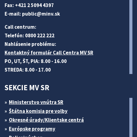
Fax: +421 2 5094 4397
E-mail:
public@minv
.sk
Call centrum:
Telefón: 0800 222 222
Nahlásenie problému:
Kontaktný formulár Call Centra MV SR
PO, UT, ŠT, PIA: 8.00 - 16.00
STREDA: 8.00 - 17.00
SEKCIE MV SR
Ministerstvo vnútra SR
Štátna komisia pre volby
Okresné úrady/Klientske centrá
Európske programy