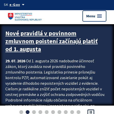
Preskocit na hlavný obsah
arrow_drop_down
SK
e-Gov
menu
Menu
Zastavit automatický posun upútavok
Nové pravidlá v povinnom
zmluvnom poistení začínajú platiť
od 1. augusta
29. 07. 2026
Od 1. augusta 2026 nadobudne účinnosť
zákon, ktorý zavádza nové pravidlá povinného
zmluvného poistenia. Legislatíva prinesie prísnejšiu
kontrolu PZP, automatizované zasielanie pokút aj
vyradenie dlhodobo nepoistených vozidiel z evidencie.
Cieľom je radikálne znížiť počet nepoistených vozidiel v
cestnej premávke a zvýšiť ochranu zodpovedných vodičov.
Podrobné informácie nájdu občania na oficiálnom
webovom portáli https://nepoistenevozidlo.sk/, na
pause_presentation
ktorom od augusta pribudne aj možnosť overiť si...