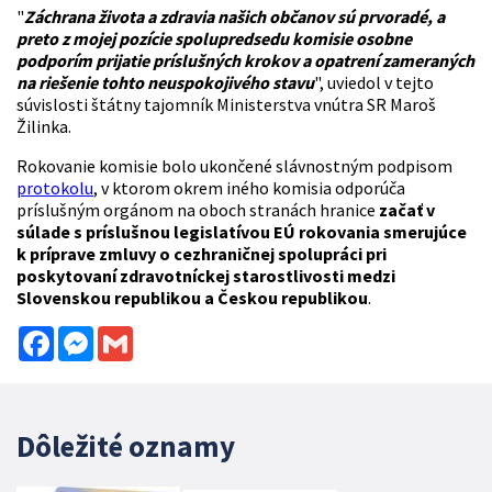
"
Záchrana života a zdravia našich občanov sú prvoradé, a
preto z mojej pozície spolupredsedu komisie osobne
podporím prijatie príslušných krokov a opatrení zameraných
na riešenie tohto neuspokojivého stavu
", uviedol v tejto
súvislosti štátny tajomník Ministerstva vnútra SR Maroš
Žilinka.
Rokovanie komisie bolo ukončené slávnostným podpisom
protokolu
, v ktorom okrem iného komisia odporúča
príslušným orgánom na oboch stranách hranice
začať v
súlade s príslušnou legislatívou EÚ rokovania smerujúce
k príprave zmluvy o cezhraničnej spolupráci pri
poskytovaní zdravotníckej starostlivosti medzi
Slovenskou republikou a Českou republikou
.
Facebook
Messenger
Gmail
Dôležité oznamy