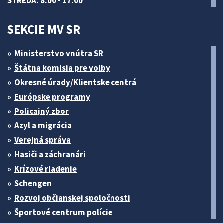
STREDA: 8.00 - 17.00
SEKCIE MV SR
Ministerstvo vnútra SR
Štátna komisia pre volby
Okresné úrady/Klientske centrá
Európske programy
Policajný zbor
Azyl a migrácia
Verejná správa
Hasiči a záchranári
Krízové riadenie
Schengen
Rozvoj občianskej spoločnosti
Športové centrum polície