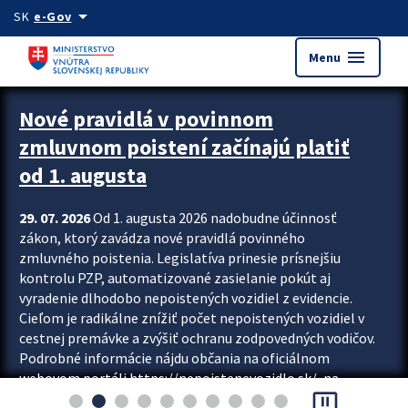
Preskocit na hlavný obsah
arrow_drop_down
SK
e-Gov
menu
Menu
Zastavit automatický posun upútavok
Nové pravidlá v povinnom
zmluvnom poistení začínajú platiť
od 1. augusta
29. 07. 2026
Od 1. augusta 2026 nadobudne účinnosť
zákon, ktorý zavádza nové pravidlá povinného
zmluvného poistenia. Legislatíva prinesie prísnejšiu
kontrolu PZP, automatizované zasielanie pokút aj
vyradenie dlhodobo nepoistených vozidiel z evidencie.
Cieľom je radikálne znížiť počet nepoistených vozidiel v
cestnej premávke a zvýšiť ochranu zodpovedných vodičov.
Podrobné informácie nájdu občania na oficiálnom
webovom portáli https://nepoistenevozidlo.sk/, na
pause_presentation
ktorom od augusta pribudne aj možnosť overiť si...