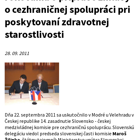
o cezhraničnej spolupráci pri
poskytovaní zdravotnej
starostlivosti
28. 09. 2011
Dňa 22. septembra 2011 sa uskutočnilo v Modré u Velehradu v
Českej republike 14. zasadnutie Slovensko - českej
medzivládnej komisie pre cezhraničnú spoluprácu. Slovenskú
delegáciu viedol predseda slovenskej časti komisie
Maroš
Žilinka
, štátny tajomník Ministerstva vnútra Slovenskej