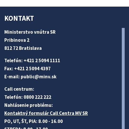
KONTAKT
Ministerstvo vnútra SR
Pribinova 2
812 72 Bratislava
Telefón: +421 2 5094 1111
Fax: +421 2 5094 4397
E-mail:
public@minv
.sk
Call centrum:
Telefón: 0800 222 222
Nahlásenie problému:
Kontaktný formulár Call Centra MV SR
PO, UT, ŠT, PIA: 8.00 - 16.00