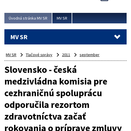
Viac
Úvodná stránka MV SR
MV SR
MV SR
MV SR
Tlačové správy
2011
september
Slovensko - česká
medzivládna komisia pre
cezhraničnú spoluprácu
odporučila rezortom
zdravotníctva začať
rokovania o príprave zmluvy