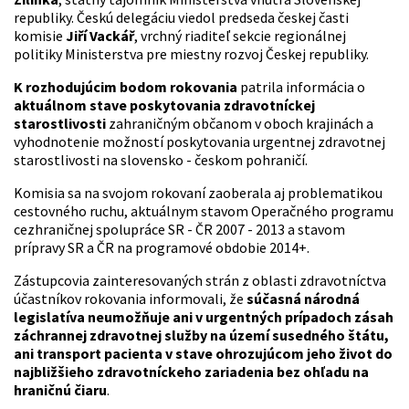
republiky. Českú delegáciu viedol predseda českej časti
komisie
Jiří Vackář
, vrchný riaditeľ sekcie regionálnej
politiky Ministerstva pre miestny rozvoj Českej republiky.
K rozhodujúcim bodom rokovania
patrila informácia o
aktuálnom stave poskytovania zdravotníckej
starostlivosti
zahraničným občanom v oboch krajinách a
vyhodnotenie možností poskytovania urgentnej zdravotnej
starostlivosti na slovensko - českom pohraničí.
Komisia sa na svojom rokovaní zaoberala aj problematikou
cestovného ruchu, aktuálnym stavom Operačného programu
cezhraničnej spolupráce SR - ČR 2007 - 2013 a stavom
prípravy SR a ČR na programové obdobie 2014+.
Zástupcovia zainteresovaných strán z oblasti zdravotníctva
účastníkov rokovania informovali, že
súčasná národná
legislatíva neumožňuje ani v urgentných prípadoch zásah
záchrannej zdravotnej služby na území susedného štátu,
ani transport pacienta v stave ohrozujúcom jeho život do
najbližšieho zdravotníckeho zariadenia bez ohľadu na
hraničnú čiaru
.