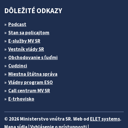
DÔLEŽITÉ ODKAZY
Podcast
Stan sa policajtom
E-služby MV SR
Vestník vlády SR
Obchodovanie s ľuďmi
Cudzinci
Miestna štátna správa
Vládny program ESO
Call centrum MV SR
E-trhovisko
© 2026 Ministerstvo vnútra SR. Web od
ELET systems
.
Mapa sídla
|
Vyhlásenie o prístupnosti
|