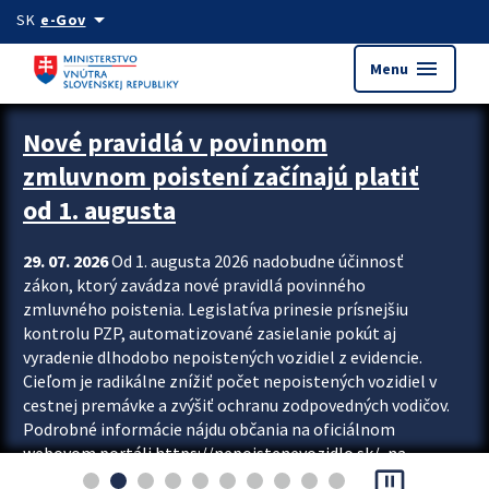
Preskocit na hlavný obsah
arrow_drop_down
SK
e-Gov
menu
Menu
Zastavit automatický posun upútavok
Nové pravidlá v povinnom
zmluvnom poistení začínajú platiť
od 1. augusta
29. 07. 2026
Od 1. augusta 2026 nadobudne účinnosť
zákon, ktorý zavádza nové pravidlá povinného
zmluvného poistenia. Legislatíva prinesie prísnejšiu
kontrolu PZP, automatizované zasielanie pokút aj
vyradenie dlhodobo nepoistených vozidiel z evidencie.
Cieľom je radikálne znížiť počet nepoistených vozidiel v
cestnej premávke a zvýšiť ochranu zodpovedných vodičov.
Podrobné informácie nájdu občania na oficiálnom
webovom portáli https://nepoistenevozidlo.sk/, na
pause_presentation
ktorom od augusta pribudne aj možnosť overiť si...