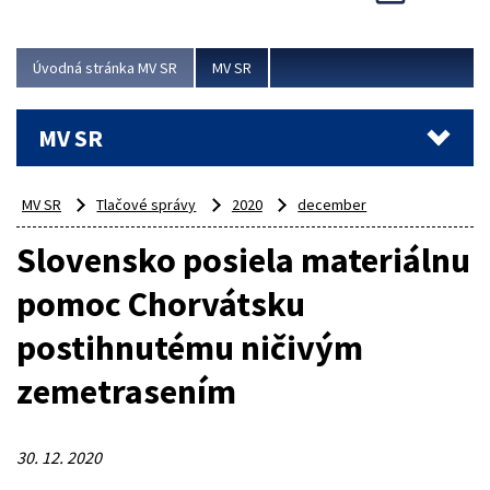
Viac
Úvodná stránka MV SR
MV SR
MV SR
MV SR
Tlačové správy
2020
december
Slovensko posiela materiálnu
pomoc Chorvátsku
postihnutému ničivým
zemetrasením
30. 12. 2020