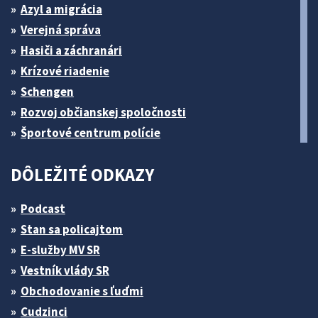
Azyl a migrácia
Verejná správa
Hasiči a záchranári
Krízové riadenie
Schengen
Rozvoj občianskej spoločnosti
Športové centrum polície
DÔLEŽITÉ ODKAZY
Podcast
Stan sa policajtom
E-služby MV SR
Vestník vlády SR
Obchodovanie s ľuďmi
Cudzinci