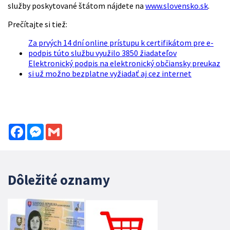
služby poskytované štátom nájdete na
www.slovensko.sk
.
Prečítajte si tiež:
Za prvých 14 dní online prístupu k certifikátom pre e-
podpis túto službu využilo 3850 žiadateľov
Elektronický podpis na elektronický občiansky preukaz
si už možno bezplatne vyžiadať aj cez internet
Facebook
Messenger
Gmail
Dôležité oznamy