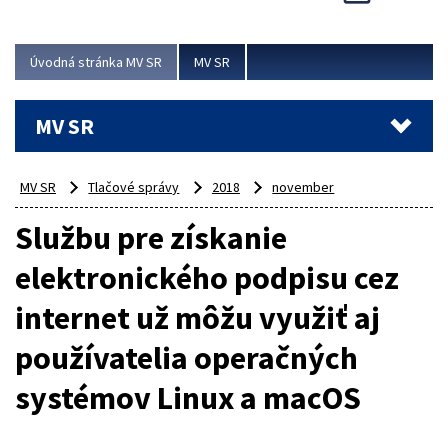
Viac
Úvodná stránka MV SR
MV SR
MV SR
MV SR
Tlačové správy
2018
november
Službu pre získanie
elektronického podpisu cez
internet už môžu využiť aj
používatelia operačných
systémov Linux a macOS