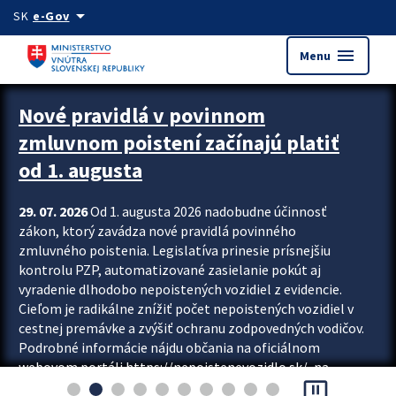
Preskocit na hlavný obsah
arrow_drop_down
SK
e-Gov
menu
Menu
Zastavit automatický posun upútavok
Nové pravidlá v povinnom
zmluvnom poistení začínajú platiť
od 1. augusta
29. 07. 2026
Od 1. augusta 2026 nadobudne účinnosť
zákon, ktorý zavádza nové pravidlá povinného
zmluvného poistenia. Legislatíva prinesie prísnejšiu
kontrolu PZP, automatizované zasielanie pokút aj
vyradenie dlhodobo nepoistených vozidiel z evidencie.
Cieľom je radikálne znížiť počet nepoistených vozidiel v
cestnej premávke a zvýšiť ochranu zodpovedných vodičov.
Podrobné informácie nájdu občania na oficiálnom
webovom portáli https://nepoistenevozidlo.sk/, na
pause_presentation
ktorom od augusta pribudne aj možnosť overiť si...