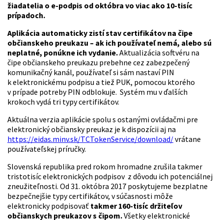
žiadatelia o e-podpis od októbra vo viac ako 10-tisíc
prípadoch.
Aplikácia automaticky zistí stav certifikátov na čipe
občianskeho preukazu – ak ich používateľ nemá, alebo sú
neplatné, ponúkne ich vydanie.
Aktualizácia softvéru na
čipe občianskeho preukazu prebehne cez zabezpečený
komunikačný kanál, používateľ si sám nastaví PIN
k elektronickému podpisu a tiež PUK, pomocou ktorého
v prípade potreby PIN odblokuje. Systém mu v ďalších
krokoch vydá tri typy certifikátov.
Aktuálna verzia aplikácie spolu s ostanými ovládačmi pre
elektronický občiansky preukaz je k dispozícii aj na
https://eidas.minv.sk/TCTokenService/download/
vrátane
používateľskej príručky.
Slovenská republika pred rokom hromadne zrušila takmer
tristotisíc elektronických podpisov z dôvodu ich potenciálnej
zneužiteľnosti. Od 31. októbra 2017 poskytujeme bezplatne
bezpečnejšie typy certifikátov, v súčasnosti môže
elektronicky podpisovať
takmer 160-tisíc držiteľov
občianskych preukazov s čipom.
Všetky elektronické