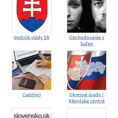
Vestník vlády SR
Obchodovanie s
ľuďmi
Cudzinci
Okresné úrady /
Klientske centrá