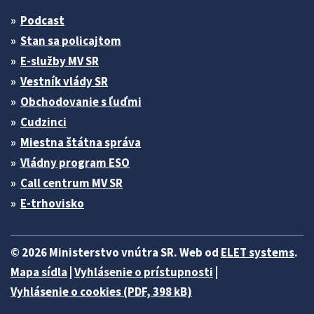
Podcast
Stan sa policajtom
E-služby MV SR
Vestník vlády SR
Obchodovanie s ľuďmi
Cudzinci
Miestna štátna správa
Vládny program ESO
Call centrum MV SR
E-trhovisko
© 2026 Ministerstvo vnútra SR. Web od
ELET systems
.
Mapa sídla
|
Vyhlásenie o prístupnosti
|
Vyhlásenie o cookies (PDF, 398 kB)