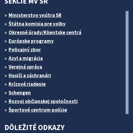
SEKCIE MV SR
Ministerstvo vnútra SR
Štátna komisia pre volby
Okresné úrady/Klientske centrá
Európske programy
Policajný zbor
Azyl a migrácia
Verejná správa
Hasiči a záchranári
Krízové riadenie
Schengen
Rozvoj občianskej spoločnosti
Športové centrum polície
DÔLEŽITÉ ODKAZY