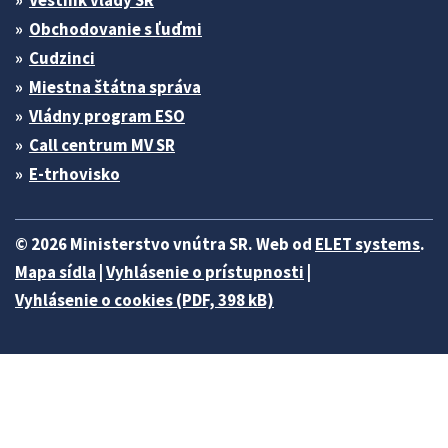
Obchodovanie s ľuďmi
Cudzinci
Miestna štátna správa
Vládny program ESO
Call centrum MV SR
E-trhovisko
© 2026 Ministerstvo vnútra SR. Web od
ELET systems
.
Mapa sídla
|
Vyhlásenie o prístupnosti
|
Vyhlásenie o cookies (PDF, 398 kB)