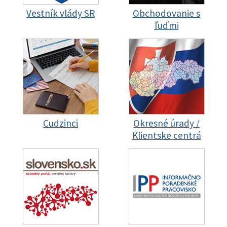
Vestník vlády SR
Obchodovanie s
ľuďmi
Cudzinci
Okresné úrady /
Klientske centrá