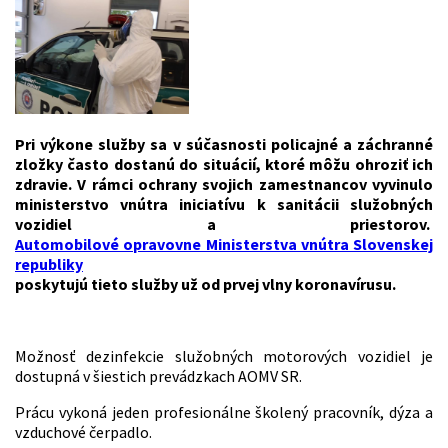
Pri výkone služby sa v súčasnosti policajné a záchranné
zložky často dostanú do situácií, ktoré môžu ohroziť ich
zdravie. V rámci ochrany svojich zamestnancov vyvinulo
ministerstvo vnútra iniciatívu k sanitácii služobných
vozidiel a priestorov.
Automobilové opravovne Ministerstva vnútra Slovenskej
republiky
poskytujú tieto služby už od prvej vlny koronavírusu.
Možnosť dezinfekcie služobných motorových vozidiel je
dostupná v šiestich prevádzkach AOMV SR.
Prácu vykoná jeden profesionálne školený pracovník, dýza a
vzduchové čerpadlo.