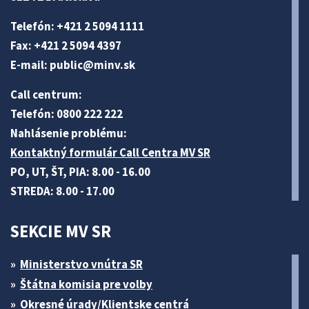
Telefón: +421 2 5094 1111
Fax: +421 2 5094 4397
E-mail:
public@minv
.sk
Call centrum:
Telefón: 0800 222 222
Nahlásenie problému:
Kontaktný formulár Call Centra MV SR
PO, UT, ŠT, PIA: 8.00 - 16.00
STREDA: 8.00 - 17.00
SEKCIE MV SR
Ministerstvo vnútra SR
Štátna komisia pre volby
Okresné úrady/Klientske centrá