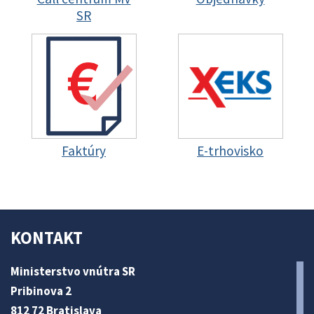
SR
Faktúry
E-trhovisko
KONTAKT
Ministerstvo vnútra SR
Pribinova 2
812 72 Bratislava