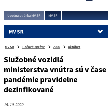
Viac
Úvodná stránka MV SR
MV SR
MV SR
MV SR
Tlačové správy
2020
október
Služobné vozidlá
ministerstva vnútra sú v čase
pandémie pravidelne
dezinfikované
15. 10. 2020