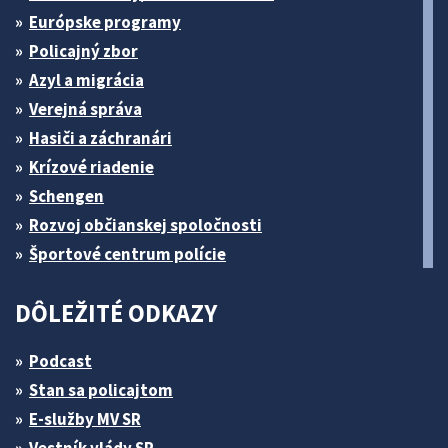
Európske programy
Policajný zbor
Azyl a migrácia
Verejná správa
Hasiči a záchranári
Krízové riadenie
Schengen
Rozvoj občianskej spoločnosti
Športové centrum polície
DÔLEŽITÉ ODKAZY
Podcast
Stan sa policajtom
E-služby MV SR
Vestník vlády SR