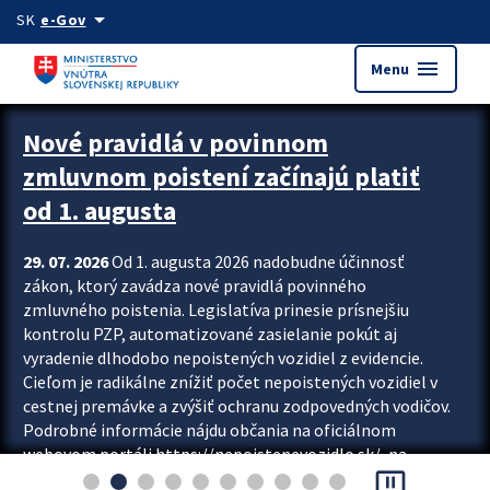
Preskocit na hlavný obsah
arrow_drop_down
SK
e-Gov
menu
Menu
Zastavit automatický posun upútavok
Nové pravidlá v povinnom
zmluvnom poistení začínajú platiť
od 1. augusta
29. 07. 2026
Od 1. augusta 2026 nadobudne účinnosť
zákon, ktorý zavádza nové pravidlá povinného
zmluvného poistenia. Legislatíva prinesie prísnejšiu
kontrolu PZP, automatizované zasielanie pokút aj
vyradenie dlhodobo nepoistených vozidiel z evidencie.
Cieľom je radikálne znížiť počet nepoistených vozidiel v
cestnej premávke a zvýšiť ochranu zodpovedných vodičov.
Podrobné informácie nájdu občania na oficiálnom
webovom portáli https://nepoistenevozidlo.sk/, na
pause_presentation
ktorom od augusta pribudne aj možnosť overiť si...