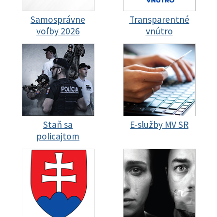
Samosprávne
Transparentné
voľby 2026
vnútro
Staň sa
E-služby MV SR
policajtom