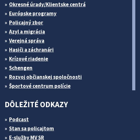
Okresné úrady/Klientske centrá
Európske programy
Policajný zbor
Azyl a migrácia
Verejná správa
Hasiči a záchranári
Krízové riadenie
Schengen
Rozvoj občianskej spoločnosti
Športové centrum polície
DÔLEŽITÉ ODKAZY
Podcast
Stan sa policajtom
E-služby MV SR