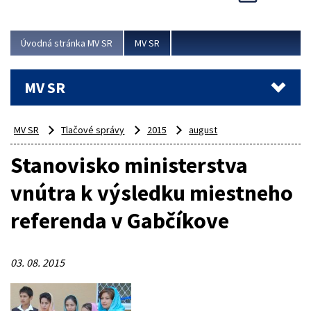
Viac
Úvodná stránka MV SR
MV SR
MV SR
MV SR
Tlačové správy
2015
august
Stanovisko ministerstva
vnútra k výsledku miestneho
referenda v Gabčíkove
03. 08. 2015