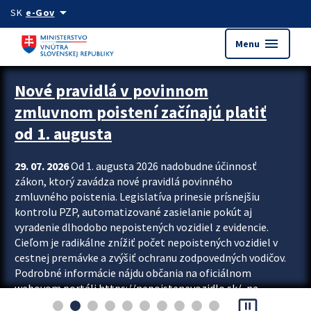
Preskocit na hlavný obsah
arrow_drop_down
SK
e-Gov
menu
Menu
Zastavit automatický posun upútavok
Nové pravidlá v povinnom
zmluvnom poistení začínajú platiť
od 1. augusta
29. 07. 2026
Od 1. augusta 2026 nadobudne účinnosť
zákon, ktorý zavádza nové pravidlá povinného
zmluvného poistenia. Legislatíva prinesie prísnejšiu
kontrolu PZP, automatizované zasielanie pokút aj
vyradenie dlhodobo nepoistených vozidiel z evidencie.
Cieľom je radikálne znížiť počet nepoistených vozidiel v
cestnej premávke a zvýšiť ochranu zodpovedných vodičov.
Podrobné informácie nájdu občania na oficiálnom
webovom portáli https://nepoistenevozidlo.sk/, na
pause_presentation
ktorom od augusta pribudne aj možnosť overiť si...