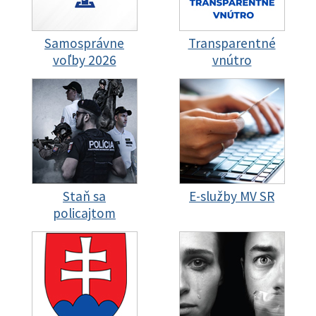
Samosprávne
Transparentné
voľby 2026
vnútro
Staň sa
E-služby MV SR
policajtom