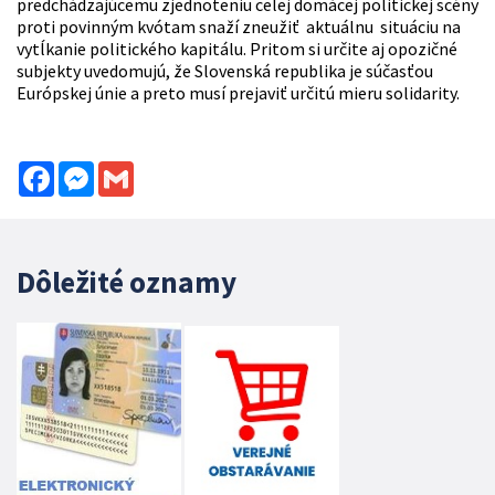
predchádzajúcemu zjednoteniu celej domácej politickej scény
proti povinným kvótam snaží zneužiť aktuálnu situáciu na
vytĺkanie politického kapitálu. Pritom si určite aj opozičné
subjekty uvedomujú, že Slovenská republika je súčasťou
Európskej únie a preto musí prejaviť určitú mieru solidarity.
Facebook
Messenger
Gmail
Dôležité oznamy