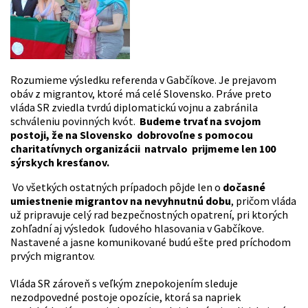
Rozumieme výsledku referenda v Gabčíkove. Je prejavom
obáv z migrantov, ktoré má celé Slovensko. Práve preto
vláda SR zviedla tvrdú diplomatickú vojnu a zabránila
schváleniu povinných kvót.
Budeme trvať na svojom
postoji, že na Slovensko dobrovoľne s pomocou
charitatívnych organizácii natrvalo prijmeme len 100
sýrskych kresťanov.
Vo všetkých ostatných prípadoch pôjde len o
dočasné
umiestnenie migrantov na nevyhnutnú dobu
, pričom vláda
už pripravuje celý rad bezpečnostných opatrení, pri ktorých
zohľadní aj výsledok ľudového hlasovania v Gabčíkove.
Nastavené a jasne komunikované budú ešte pred príchodom
prvých migrantov.
Vláda SR zároveň s veľkým znepokojením sleduje
nezodpovedné postoje opozície, ktorá sa napriek