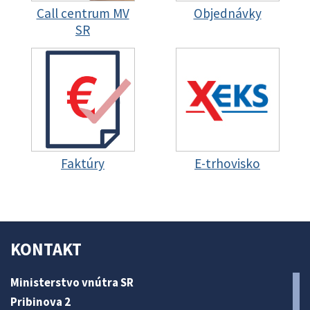
Call centrum MV
Objednávky
SR
Faktúry
E-trhovisko
KONTAKT
Ministerstvo vnútra SR
Pribinova 2