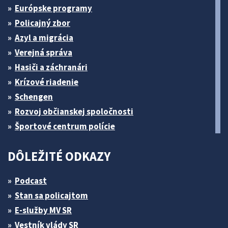
Európske programy
Policajný zbor
Azyl a migrácia
Verejná správa
Hasiči a záchranári
Krízové riadenie
Schengen
Rozvoj občianskej spoločnosti
Športové centrum polície
DÔLEŽITÉ ODKAZY
Podcast
Stan sa policajtom
E-služby MV SR
Vestník vlády SR