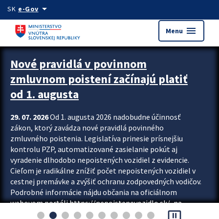
Preskocit na hlavný obsah
arrow_drop_down
SK
e-Gov
menu
Menu
Zastavit automatický posun upútavok
Nové pravidlá v povinnom
zmluvnom poistení začínajú platiť
od 1. augusta
29. 07. 2026
Od 1. augusta 2026 nadobudne účinnosť
zákon, ktorý zavádza nové pravidlá povinného
zmluvného poistenia. Legislatíva prinesie prísnejšiu
kontrolu PZP, automatizované zasielanie pokút aj
vyradenie dlhodobo nepoistených vozidiel z evidencie.
Cieľom je radikálne znížiť počet nepoistených vozidiel v
cestnej premávke a zvýšiť ochranu zodpovedných vodičov.
Podrobné informácie nájdu občania na oficiálnom
webovom portáli https://nepoistenevozidlo.sk/, na
pause_presentation
ktorom od augusta pribudne aj možnosť overiť si...