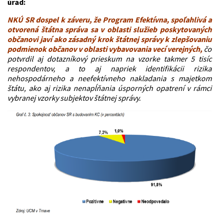
úrad:
NKÚ SR dospel k záveru, že Program Efektívna, spoľahlivá a
otvorená štátna správa sa v oblasti služieb poskytovaných
občanovi javí ako zásadný krok štátnej správy k zlepšovaniu
podmienok občanov v oblasti vybavovania vecí verejných,
čo
potvrdil aj dotazníkový prieskum na vzorke takmer 5 tisíc
respondentov, a to aj napriek identifikácii rizika
nehospodárneho a neefektívneho nakladania s majetkom
štátu, ako aj rizika nenapĺňania úsporných opatrení v rámci
vybranej vzorky subjektov štátnej správy.