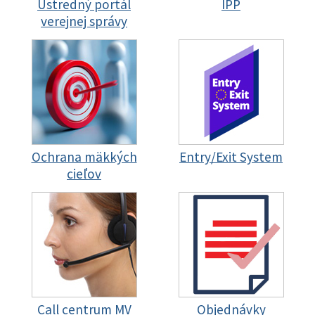
Ústredný portál
IPP
verejnej správy
Ochrana mäkkých
Entry/Exit System
cieľov
Call centrum MV
Objednávky