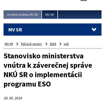
Viac
Úvodná stránka MV SR
MV SR
MV SR
MV SR
Tlačové správy
2018
máj
Stanovisko ministerstva
vnútra k záverečnej správe
NKÚ SR o implementácii
programu ESO
29. 05. 2018