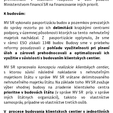
Ministerstvom financií SR na financovanie iných priorít.
K budovám:
MV SR vykonalo pasportizáciu budov a pozemkov prevzatých
do správy rezortu po ich
delimitácii
krajskými centrami
podpory, v územnej pôsobnosti ktorých sa tento nehnuteľný
majetok nachádzal. Z pasportizácie vyplynulo, že sme
v rámci ESO získali 1348 budov. Budovy sme v priebehu
reformy posudzovali z
pohľadu využiteľnosti pri plnení
úloh a zároveň prehodnocovali a optimalizovali ich
využitie v súvislosti s budovaním klientskych centier.
MV SR spracovalo
koncepciu realizácie klientskych centier
,
s ktorou súvisí následné nakladanie s nehnuteľným
majetkom štátu v správe MV SR vrátane delimitovaného
nehnuteľného majetku štátu. Na základe toho MV SR zvažuje
výber vhodnej budovy na zriadenie klientskeho centra
prioritne v budovách štátu
(v správe MV SR príp. v správe
iných štátnych organizácií), takisto vo vlastníctve
samospráv, prípadne vo vlastníctve tretích osôb.
V procese budovania klientskych centier v jednotlivých