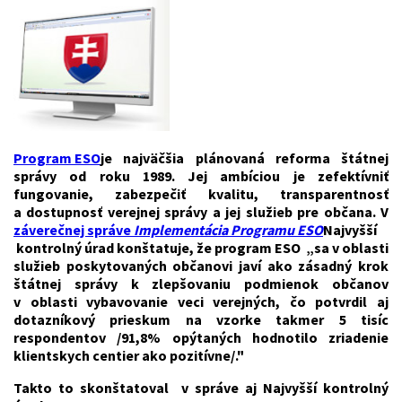
Program ESO
je najväčšia plánovaná reforma štátnej
správy od roku 1989. Jej ambíciou je zefektívniť
fungovanie, zabezpečiť kvalitu, transparentnosť
a dostupnosť verejnej správy a jej služieb pre občana. V
záverečnej správe
Implementácia Programu ESO
Najvyšší
kontrolný úrad
konštatuje, že program ESO „sa v oblasti
služieb poskytovaných občanovi javí ako zásadný krok
štátnej správy k zlepšovaniu podmienok občanov
v oblasti vybavovanie veci verejných, čo potvrdil aj
dotazníkový prieskum na vzorke takmer 5 tisíc
respondentov /91,8% opýtaných hodnotilo zriadenie
klientskych centier ako pozitívne/."
Takto to skonštatoval v správe aj Najvyšší kontrolný