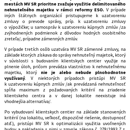
mestách MV SR prioritne zvažuje využitie delimitovaného
nehnuteľného majetku v rámci reformy ESO.
V prípade
iných štátnych organizácií pristupujeme k uzatvoreniu
zmluvy o prevode správy, príp. k uzatvoreniu zmluvy
o výpožičke; u samospráv k uzatvoreniu kúpnych zmlúv /za
zvýhodnených podmienok z dôvodov hodných osobitného
zreteľa/, prípadne zámenných zmlúv.
V prípade tretích osôb uzatvára MV SR zámenné zmluvy, na
základe ktorých získava do správy nehnuteľný majetok, ktorý
v súvislosti s budovaním klientskych centier využije na
plnenie úloh, pričom prevádza vlastníctvo k nehnuteľnému
majetku, ktorý
nie je alebo nebude plnohodnotne
využívaný
. V niektorých prípadoch pristúpi MV SR
k uzatvoreniu kúpnych zmlúv /ak prevádzaná nehnuteľnosť
spĺňa maximum z požadovaných kritérií na zriadenie
klientskeho centra a v danej lokalite neexistuje iná
vhodnejšia alternatíva/.
Po vybudovaní klientskych centier na základe stanovených
kritérií (na lokalitu, veľkosť, dispozičné riešenie, dostupnosť
atď.), pristúpi MV SR k optimalizácii využitia uvoľnených
budov a nakladania s nimi v zmysle zákona č. 278/1993 Z.z.