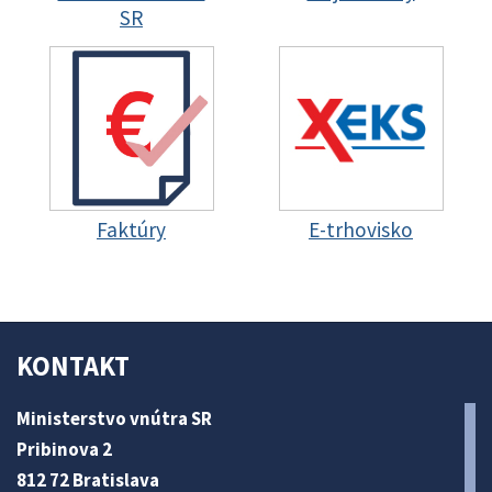
SR
Faktúry
E-trhovisko
KONTAKT
Ministerstvo vnútra SR
Pribinova 2
812 72 Bratislava