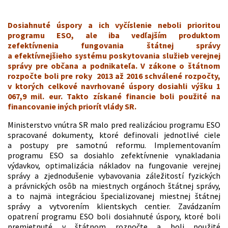
Dosiahnuté úspory a ich vyčíslenie neboli prioritou
programu ESO, ale iba vedľajším produktom
zefektívnenia fungovania štátnej správy
a efektívnejšieho systému poskytovania služieb verejnej
správy pre občana a podnikateľa. V zákone o štátnom
rozpočte boli pre roky 2013 až 2016 schválené rozpočty,
v ktorých celkové navrhované úspory dosiahli výšku 1
067,9 mil. eur. Takto získané financie boli použité na
financovanie iných priorít vlády SR.
Ministerstvo vnútra SR malo pred realizáciou programu ESO
spracované dokumenty, ktoré definovali jednotlivé ciele
a postupy pre samotnú reformu. Implementovaním
programu ESO sa dosiahlo zefektívnenie vynakladania
výdavkov, optimalizácia nákladov na fungovanie verejnej
správy a zjednodušenie vybavovania záležitostí fyzických
a právnických osôb na miestnych orgánoch štátnej správy,
a to najmä integráciou špecializovanej miestnej štátnej
správy a vytvorením klientskych centier. Zavádzaním
opatrení programu ESO boli dosiahnuté úspory, ktoré boli
premietnuté v štátnom rozpočte a boli použité