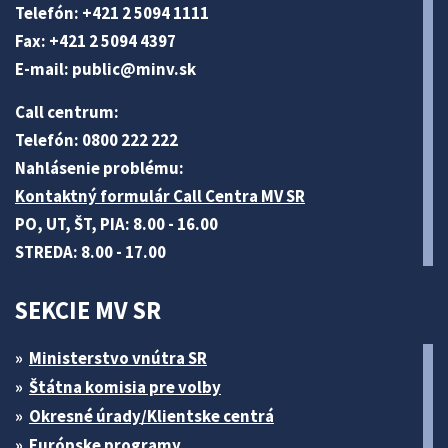
Telefón: +421 2 5094 1111
Fax: +421 2 5094 4397
E-mail:
public@minv
.sk
Call centrum:
Telefón: 0800 222 222
Nahlásenie problému:
Kontaktný formulár Call Centra MV SR
PO, UT, ŠT, PIA: 8.00 - 16.00
STREDA: 8.00 - 17.00
SEKCIE MV SR
Ministerstvo vnútra SR
Štátna komisia pre volby
Okresné úrady/Klientske centrá
Európske programy