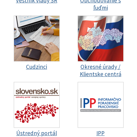
Vestník vlády SR
Obchodovanie s
ľuďmi
Cudzinci
Okresné úrady /
Klientske centrá
Ústredný portál
IPP