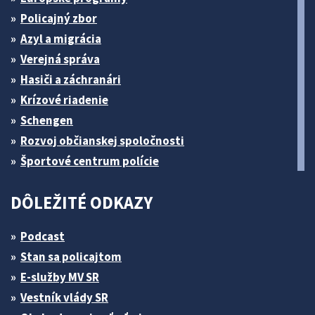
Policajný zbor
Azyl a migrácia
Verejná správa
Hasiči a záchranári
Krízové riadenie
Schengen
Rozvoj občianskej spoločnosti
Športové centrum polície
DÔLEŽITÉ ODKAZY
Podcast
Stan sa policajtom
E-služby MV SR
Vestník vlády SR