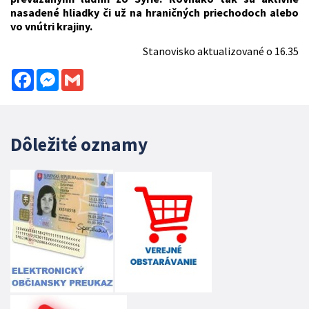
nasadené hliadky či už na hraničných priechodoch alebo
vo vnútri krajiny.
Stanovisko aktualizované o 16.35
Facebook
Messenger
Gmail
Dôležité oznamy