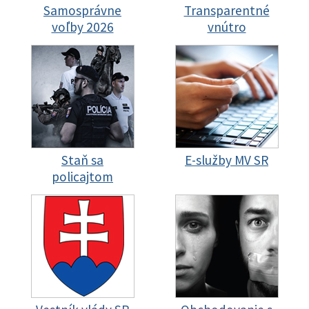
Samosprávne
Transparentné
voľby 2026
vnútro
Staň sa
E-služby MV SR
policajtom