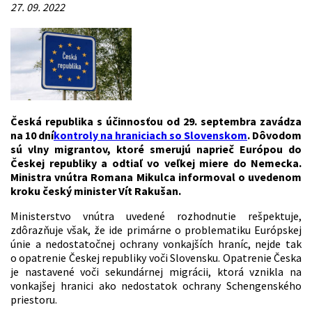
27. 09. 2022
Česká republika s účinnosťou od 29. septembra zavádza
na 10 dní
kontroly na hraniciach so Slovenskom
. Dôvodom
sú vlny migrantov, ktoré smerujú naprieč Európou do
Českej republiky a odtiaľ vo veľkej miere do Nemecka.
Ministra vnútra Romana Mikulca informoval o uvedenom
kroku český minister Vít Rakušan.
Ministerstvo vnútra uvedené rozhodnutie rešpektuje,
zdôrazňuje však, že ide primárne o problematiku Európskej
únie a nedostatočnej ochrany vonkajších hraníc, nejde tak
o opatrenie Českej republiky voči Slovensku. Opatrenie Česka
je nastavené voči sekundárnej migrácii, ktorá vznikla na
vonkajšej hranici ako nedostatok ochrany Schengenského
priestoru.