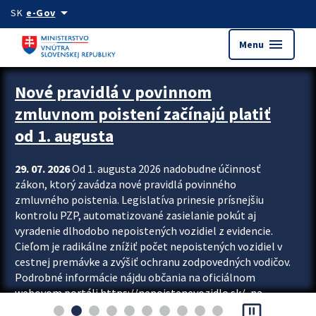
Preskocit na hlavný obsah
arrow_drop_down
SK
e-Gov
menu
Menu
Zastavit automatický posun upútavok
Nové pravidlá v povinnom
zmluvnom poistení začínajú platiť
od 1. augusta
29. 07. 2026
Od 1. augusta 2026 nadobudne účinnosť
zákon, ktorý zavádza nové pravidlá povinného
zmluvného poistenia. Legislatíva prinesie prísnejšiu
kontrolu PZP, automatizované zasielanie pokút aj
vyradenie dlhodobo nepoistených vozidiel z evidencie.
Cieľom je radikálne znížiť počet nepoistených vozidiel v
cestnej premávke a zvýšiť ochranu zodpovedných vodičov.
Podrobné informácie nájdu občania na oficiálnom
webovom portáli https://nepoistenevozidlo.sk/, na
pause_presentation
ktorom od augusta pribudne aj možnosť overiť si...