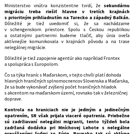
Ministerstvo vnútra konzistentne tvrdí, že
sekundárnu
migráciu treba riešiť hlavne v tretích krajinách
s prioritným prihliadnutím na Turecko a západný Balkán.
Dôležité je tiež uvedomiť si, že sa nachádzame
v schengenskom priestore. Spolu s Českou republikou
a ostatnými partnermi budeme tlačiť, aby únia oveľa
aktívnejšie komunikovala v krajinách pôvodu a na trase
nelegálnej migrácie.
Dôležité je tiež zapojenie agentúr ako napríklad Frontex
a spolupráca s Europolom.
Čo sa týka hraníc s Maďarskom, v tejto chvíli platí dohoda
hlavných hraničných splnomocnencov Slovenska a Maďarska,
že sa bude vykonávať zvýšený počet hraničných hliadok
s akcentom na maďarskom území, rovnako tak v železničnej
doprave.
Kontrola na hraniciach nie je jediným a jedinečným
opatrením, SR však prijala viaceré opatrenia. Priebežne
sú zadržiavaní nelegálni migranti, tento týždeň bola
zadržaná dodávka pri Mníchovej Lehote s nelegálne
prevážanými ľuďmi zo Sýrie. Rovnako tak sú aktívne