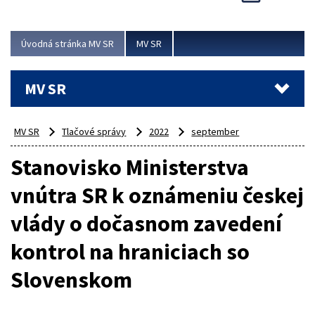
Viac
Úvodná stránka MV SR
MV SR
MV SR
MV SR
Tlačové správy
2022
september
Stanovisko Ministerstva
vnútra SR k oznámeniu českej
vlády o dočasnom zavedení
kontrol na hraniciach so
Slovenskom