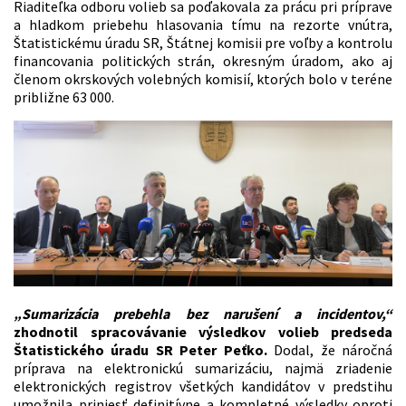
Riaditeľka odboru volieb sa poďakovala za prácu pri príprave
a hladkom priebehu hlasovania tímu na rezorte vnútra,
Štatistickému úradu SR, Štátnej komisii pre voľby a kontrolu
financovania politických strán, okresným úradom, ako aj
členom okrskových volebných komisií, ktorých bolo v teréne
približne 63 000.
„Sumarizácia prebehla bez narušení a incidentov,“
zhodnotil spracovávanie výsledkov volieb predseda
Štatistického úradu SR Peter Peťko.
Dodal, že náročná
príprava na elektronickú sumarizáciu, najmä zriadenie
elektronických registrov všetkých kandidátov v predstihu
umožnila priniesť definitívne a kompletné výsledky oproti