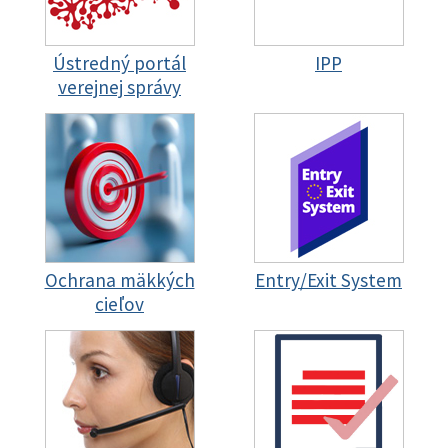
Ústredný portál
IPP
verejnej správy
Ochrana mäkkých
Entry/Exit System
cieľov