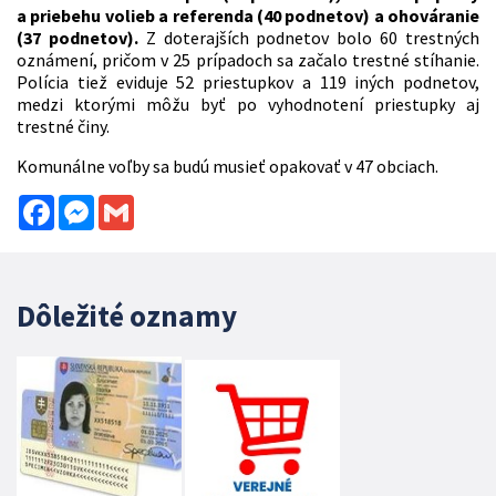
a priebehu volieb a referenda (40 podnetov) a ohováranie
(37 podnetov).
Z doterajších podnetov bolo 60 trestných
oznámení, pričom v 25 prípadoch sa začalo trestné stíhanie.
Polícia tiež eviduje 52 priestupkov a 119 iných podnetov,
medzi ktorými môžu byť po vyhodnotení priestupky aj
trestné činy.
Komunálne voľby sa budú musieť opakovať v 47 obciach.
Facebook
Messenger
Gmail
Dôležité oznamy