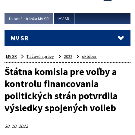
Viac
Úvodná stránka MV SR
MV SR
MV SR
MV SR
Tlačové správy
2022
október
Štátna komisia pre voľby a
kontrolu financovania
politických strán potvrdila
výsledky spojených volieb
30. 10. 2022