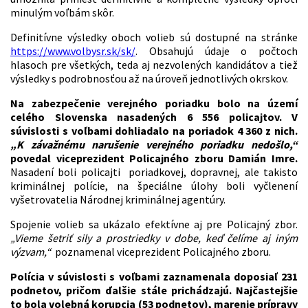
minulým voľbám skôr.
Definitívne výsledky oboch volieb sú dostupné na stránke
https://www.volbysr.sk/sk/
. Obsahujú údaje o počtoch
hlasoch pre všetkých, teda aj nezvolených kandidátov a tiež
výsledky s podrobnosťou až na úroveň jednotlivých okrskov.
Na zabezpečenie verejného poriadku bolo na území
celého Slovenska nasadených 6 556 policajtov. V
súvislosti s voľbami dohliadalo na poriadok 4 360 z nich.
„K závažnému narušenie verejného poriadku nedošlo,“
povedal viceprezident Policajného zboru Damián Imre.
Nasadení boli policajti poriadkovej, dopravnej, ale takisto
kriminálnej polície, na špeciálne úlohy boli vyčlenení
vyšetrovatelia Národnej kriminálnej agentúry.
Spojenie volieb sa ukázalo efektívne aj pre Policajný zbor.
„Vieme šetriť sily a prostriedky v dobe, keď čelíme aj iným
výzvam,“
poznamenal viceprezident Policajného zboru.
Polícia v súvislosti s voľbami zaznamenala doposiaľ 231
podnetov, pričom ďalšie stále prichádzajú. Najčastejšie
to bola volebná korupcia (53 podnetov), marenie prípravy