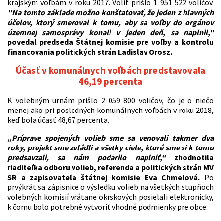
krajským voľbám v roku 2017. Voliť prišlo 1 951 522 voličov.
"Na tomto základe možno konštatovať, že jeden z hlavných
účelov, ktorý smeroval k tomu, aby sa voľby do orgánov
územnej samosprávy konali v jeden deň, sa naplnil,"
povedal predseda Štátnej komisie pre voľby a kontrolu
financovania politických strán Ladislav Orosz.
Účasť v komunálnych voľbách predstavovala
46,19 percenta
K volebným urnám prišlo 2 059 800 voličov, čo je o niečo
menej ako pri posledných komunálnych voľbách v roku 2018,
keď bola účasť 48,67 percenta.
„Príprave spojených volieb sme sa venovali takmer dva
roky, projekt sme zvládli a všetky ciele, ktoré sme si k tomu
predsavzali, sa nám podarilo naplniť,“
zhodnotila
riaditeľka odboru volieb, referenda a politických strán MV
SR a zapisovateľa štátnej komisie Eva Chmelová.
Po
prvýkrát sa zápisnice o výsledku volieb na všetkých stupňoch
volebných komisií vrátane okrskových posielali elektronicky,
k čomu bolo potrebné vytvoriť vhodné podmienky pre obce.