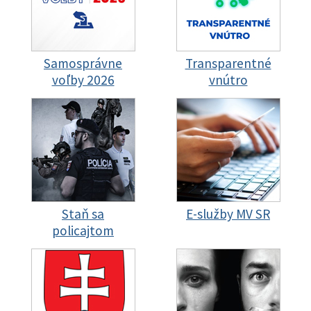
Samosprávne
Transparentné
voľby 2026
vnútro
Staň sa
E-služby MV SR
policajtom