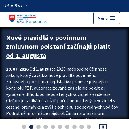
Preskocit na hlavný obsah
arrow_drop_down
SK
e-Gov
menu
Menu
Zastavit automatický posun upútavok
Nové pravidlá v povinnom
zmluvnom poistení začínajú platiť
od 1. augusta
29. 07. 2026
Od 1. augusta 2026 nadobudne účinnosť
zákon, ktorý zavádza nové pravidlá povinného
zmluvného poistenia. Legislatíva prinesie prísnejšiu
kontrolu PZP, automatizované zasielanie pokút aj
vyradenie dlhodobo nepoistených vozidiel z evidencie.
Cieľom je radikálne znížiť počet nepoistených vozidiel v
cestnej premávke a zvýšiť ochranu zodpovedných vodičov.
Podrobné informácie nájdu občania na oficiálnom
webovom portáli https://nepoistenevozidlo.sk/, na
pause_presentation
ktorom od augusta pribudne aj možnosť overiť si...