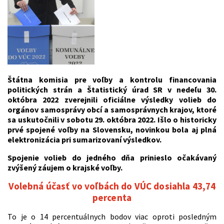
Štátna komisia pre voľby a kontrolu financovania
politických strán a Štatistický úrad SR v nedeľu 30.
októbra 2022 zverejnili oficiálne výsledky volieb do
orgánov samosprávy obcí a samosprávnych krajov, ktoré
sa uskutočnili v sobotu 29. októbra 2022. Išlo o historicky
prvé spojené voľby na Slovensku, novinkou bola aj plná
elektronizácia pri sumarizovaní výsledkov.
Spojenie volieb do jedného dňa prinieslo očakávaný
zvýšený záujem o krajské voľby.
Volebná účasť vo voľbách do VÚC dosiahla 43,74
percenta
To je o 14 percentuálnych bodov viac oproti posledným