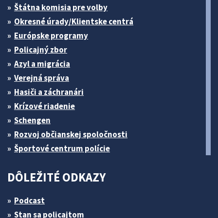
Štátna komisia pre volby
Okresné úrady/Klientske centrá
Európske programy
Policajný zbor
Azyl a migrácia
Verejná správa
Hasiči a záchranári
Krízové riadenie
Schengen
Rozvoj občianskej spoločnosti
Športové centrum polície
DÔLEŽITÉ ODKAZY
Podcast
Stan sa policajtom