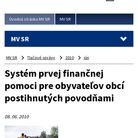
Viac
Úvodná stránka MV SR
MV SR
MV SR
MV SR
Tlačové správy
2010
jún
Systém prvej finančnej
pomoci pre obyvateľov obcí
postihnutých povodňami
08. 06. 2010