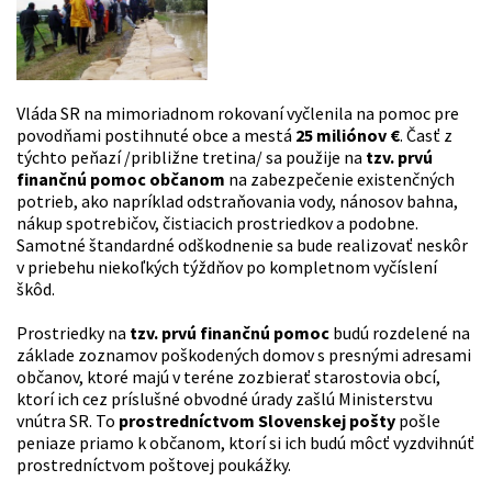
Vláda SR na mimoriadnom rokovaní vyčlenila na pomoc pre
povodňami postihnuté obce a mestá
25 miliónov €
. Časť z
týchto peňazí /približne tretina/ sa použije na
tzv. prvú
finančnú pomoc občanom
na zabezpečenie existenčných
potrieb, ako napríklad odstraňovania vody, nánosov bahna,
nákup spotrebičov, čistiacich prostriedkov a podobne.
Samotné štandardné odškodnenie sa bude realizovať neskôr
v priebehu niekoľkých týždňov po kompletnom vyčíslení
škôd.
Prostriedky na
tzv. prvú finančnú pomoc
budú rozdelené na
základe zoznamov poškodených domov s presnými adresami
občanov, ktoré majú v teréne zozbierať starostovia obcí,
ktorí ich cez príslušné obvodné úrady zašlú Ministerstvu
vnútra SR. To
prostredníctvom Slovenskej pošty
pošle
peniaze priamo k občanom, ktorí si ich budú môcť vyzdvihnúť
prostredníctvom poštovej poukážky.