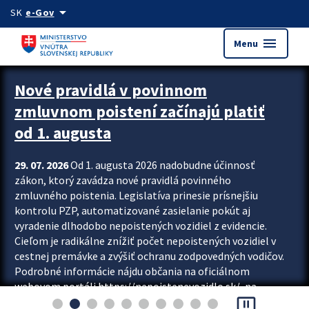
Preskocit na hlavný obsah
arrow_drop_down
SK
e-Gov
menu
Menu
Zastavit automatický posun upútavok
Nové pravidlá v povinnom
zmluvnom poistení začínajú platiť
od 1. augusta
29. 07. 2026
Od 1. augusta 2026 nadobudne účinnosť
zákon, ktorý zavádza nové pravidlá povinného
zmluvného poistenia. Legislatíva prinesie prísnejšiu
kontrolu PZP, automatizované zasielanie pokút aj
vyradenie dlhodobo nepoistených vozidiel z evidencie.
Cieľom je radikálne znížiť počet nepoistených vozidiel v
cestnej premávke a zvýšiť ochranu zodpovedných vodičov.
Podrobné informácie nájdu občania na oficiálnom
webovom portáli https://nepoistenevozidlo.sk/, na
pause_presentation
ktorom od augusta pribudne aj možnosť overiť si...