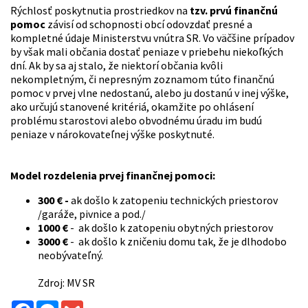
Rýchlosť poskytnutia prostriedkov na
tzv. prvú finančnú
pomoc
závisí od schopnosti obcí odovzdať presné a
kompletné údaje Ministerstvu vnútra SR. Vo väčšine prípadov
by však mali občania dostať peniaze v priebehu niekoľkých
dní. Ak by sa aj stalo, že niektorí občania kvôli
nekompletným, či nepresným zoznamom túto finančnú
pomoc v prvej vlne nedostanú, alebo ju dostanú v inej výške,
ako určujú stanovené kritériá, okamžite po ohlásení
problému starostovi alebo obvodnému úradu im budú
peniaze v nárokovateľnej výške poskytnuté.
Model rozdelenia prvej finančnej pomoci:
300 € -
ak došlo k zatopeniu technických priestorov
/garáže, pivnice a pod./
1000 €
- ak došlo k zatopeniu obytných priestorov
3000 €
- ak došlo k zničeniu domu tak, že je dlhodobo
neobývateľný.
Zdroj: MV SR
Facebook
Messenger
Gmail