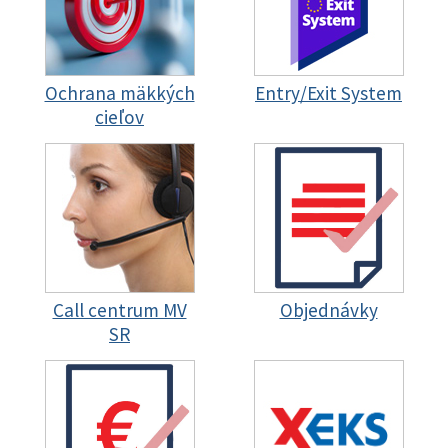
Ochrana mäkkých
Entry/Exit System
cieľov
Call centrum MV
Objednávky
SR