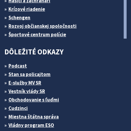
Hasiči a záchranári
Krízové riadenie
Schengen
Rozvoj občianskej spoločnosti
Športové centrum polície
DÔLEŽITÉ ODKAZY
Podcast
Stan sa policajtom
E-služby MV SR
Vestník vlády SR
Obchodovanie s ľuďmi
Cudzinci
Miestna štátna správa
Vládny program ESO