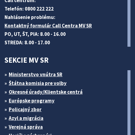
Call centrum:
Telefón: 0800 222 222
Nahlásenie problému:
Kontaktný formulár Call Centra MV SR
PO, UT, ŠT, PIA: 8.00 - 16.00
STREDA: 8.00 - 17.00
SEKCIE MV SR
Ministerstvo vnútra SR
Štátna komisia pre volby
Okresné úrady/Klientske centrá
Európske programy
Policajný zbor
Azyl a migrácia
Verejná správa