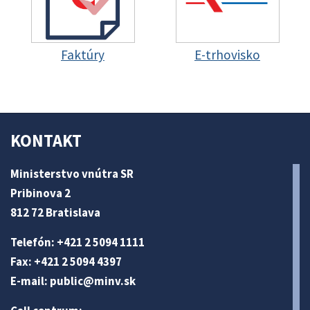
Faktúry
E-trhovisko
KONTAKT
Ministerstvo vnútra SR
Pribinova 2
812 72 Bratislava
Telefón: +421 2 5094 1111
Fax: +421 2 5094 4397
E-mail:
public@minv
.sk